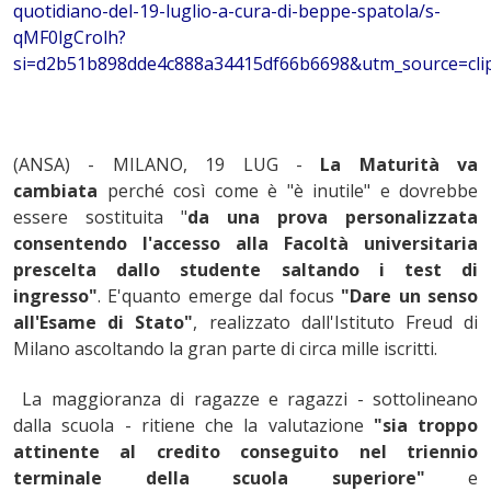
quotidiano-del-19-luglio-a-cura-di-beppe-spatola/s-
qMF0lgCrolh?
si=d2b51b898dde4c888a34415df66b6698&utm_source=cli
(ANSA) - MILANO, 19 LUG -
La Maturità va
cambiata
perché così come è "è inutile" e dovrebbe
essere sostituita "
da una prova personalizzata
consentendo l'accesso alla Facoltà universitaria
prescelta dallo studente saltando i test di
ingresso"
. E'quanto emerge dal focus
"Dare un senso
all'Esame di Stato"
, realizzato dall'Istituto Freud di
Milano ascoltando la gran parte di circa mille iscritti.
La maggioranza di ragazze e ragazzi - sottolineano
dalla scuola - ritiene che la valutazione
"sia troppo
attinente al credito conseguito nel triennio
terminale della scuola superiore"
e