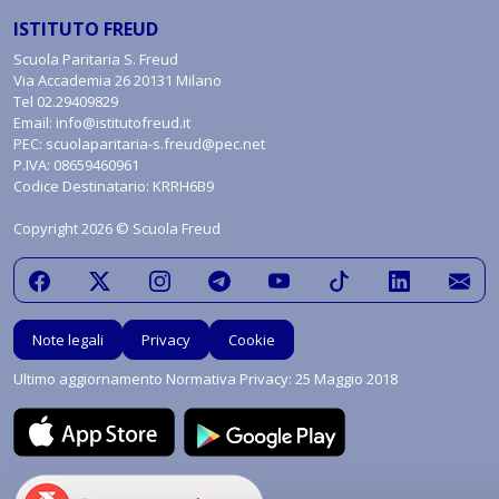
ISTITUTO FREUD
Scuola Paritaria S. Freud
Via Accademia 26 20131 Milano
Tel
02.29409829
Email:
info@istitutofreud.it
PEC:
scuolaparitaria-s.freud@pec.net
P.IVA: 08659460961
Codice Destinatario: KRRH6B9
Copyright 2026 © Scuola Freud
Note legali
Privacy
Cookie
Ultimo aggiornamento Normativa Privacy: 25 Maggio 2018