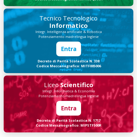
Tecnico Tecnologico
Informatico
Integr. Intelligenza artificiale & Robotica
Potenziamento madrelingua Inglese
Entra
Decreto di Parità Scolastica N. 338
Codice Meccanografico: MITF005006
Liceo
Scientifico
Integr. Informatica & Economia
Potenziamento madrelingua Inglese
Entra
Decreto di Parità Scolastica N. 1717
Codice Meccanografico: MIPSTF500R