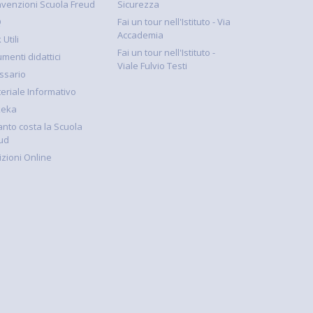
venzioni Scuola Freud
Sicurezza
Q
Fai un tour nell'Istituto - Via
Accademia
 Utili
Fai un tour nell'Istituto -
umenti didattici
Viale Fulvio Testi
ssario
eriale Informativo
keka
nto costa la Scuola
ud
rizioni Online