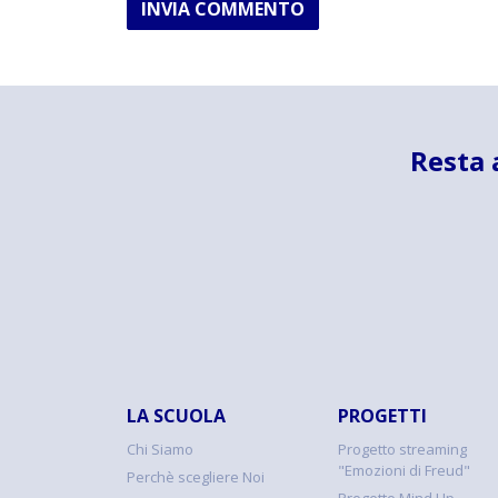
INVIA COMMENTO
Resta 
LA SCUOLA
PROGETTI
Chi Siamo
Progetto streaming
"Emozioni di Freud"
Perchè scegliere Noi
Progetto Mind Up