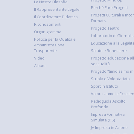
La Nostra Filosofia
Perchè Fare Progetti
Il Rappresentante Legale
Progetti Culturali e Incon
Il Coordinatore Didattico
Formativi
Riconoscimenti
Progetto Teatro
Organigramma
Laboratorio di Giornali
Politica per la Qualità e
Educazione alla Legalit
Amministrazione
Trasparente
Salute e Benessere
Video
Progetto educazione al
sessualità
Album
Progetto “timidissimo m
Scuola e Volontariato
Sport in Istituto
Valorizziamo le Eccelle
Radioguida Ascolto
Profondo
Impresa Formativa
Simulata (IFS)
JA Impresa in Azione