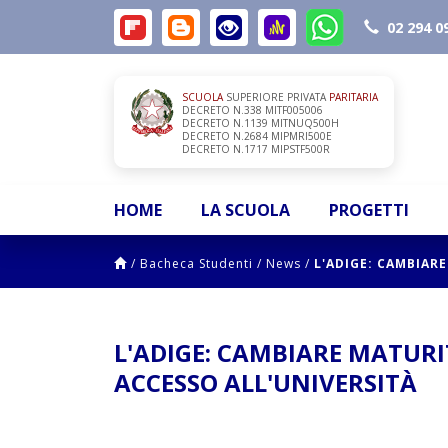
02 294 0
SCUOLA
SUPERIORE PRIVATA
PARITARIA
DECRETO N.338 MITF005006
DECRETO N.1139 MITNUQ500H
DECRETO N.2684 MIPMRI500E
DECRETO N.1717 MIPSTF500R
HOME
LA SCUOLA
PROGETTI
/
Bacheca Studenti
/
News
/
L'ADIGE: CAMBIAR
L'ADIGE: CAMBIARE MATUR
ACCESSO ALL'UNIVERSITÀ