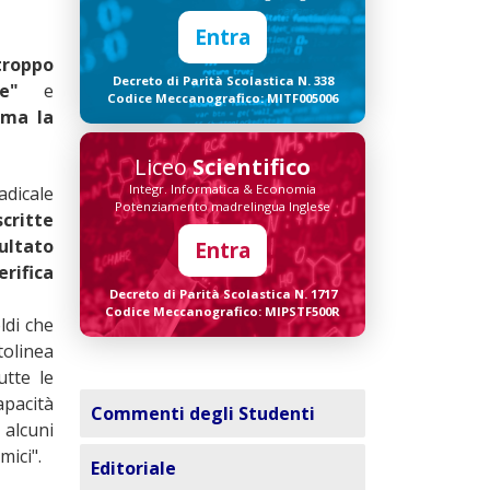
Entra
troppo
Decreto di Parità Scolastica N. 338
ore"
e
Codice Meccanografico: MITF005006
rma la
Liceo
Scientifico
Integr. Informatica & Economia
adicale
Potenziamento madrelingua Inglese
scritte
sultato
Entra
rifica
Decreto di Parità Scolastica N. 1717
Codice Meccanografico: MIPSTF500R
ldi che
tolinea
utte le
apacità
Commenti degli Studenti
 alcuni
mici".
Editoriale