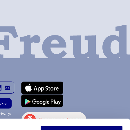
okie
ivacy:
Hai bisogno di aiuto?