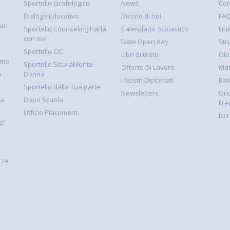
Sportello Grafologico
News
Con
Dialogo Educativo
Dicono di noi
FA
tri
Sportello Counseling Parla
Calendario Scolastico
Link
con me
Date Open day
Str
Sportello CIC
Libri di testo
Glo
smo
Sportello SicuraMente
Offerte Di Lavoro
Mat
à
Donna
I Nostri Diplomati
Ba
Sportello dalla Tua parte
Newsletters
Qua
la
Dopo Scuola
Fre
Ufficio Placement
Isc
e”
nze