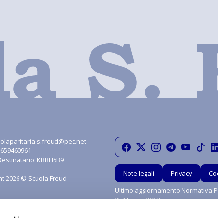
olaparitaria-s.freud@pec.net
08659460961
Destinatario: KRRH6B9
Note legali
Privacy
Co
ht 2026 © Scuola Freud
Ultimo aggiornamento Normativa Pr
25 Maggio 2018