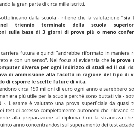
ndo la gran parte di circa mille iscritti.
tolineano dalla scuola - ritiene che la valutazione
"sia 
 nel triennio terminale della scuola superi
ni sulla base di 3 giorni di prove più o meno confe
la carriera futura e quindi "andrebbe riformato in maniera r
eto e con un senso". Nel focus si evidenzia che
le prove 
mputer diversa per ogni indirizzo di studi ed il cui ri
a di ammissione alla facoltà in ragione del tipo di ve
 di esporre le scelte future di vita.
endono circa 150 milioni di euro ogni anno e sarebbero so
niera più utile per la scuola perché sono buttati via - sot
d -. L'esame è valutato una prova superficiale da quasi t
 dei test di accesso completamente autonomi che rilevano c
ente alla preparazione al diploma. Con la stranezza che
 quinto anno concentrandosi sul superamento dei test accade