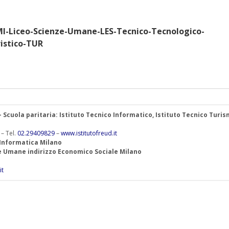
MI-Liceo-Scienze-Umane-LES-Tecnico-Tecnologico-
istico-TUR
 – Scuola paritaria: Istituto Tecnico Informatico, Istituto Tecnico Turis
 – Tel.
02.29409829
–
www.istitutofreud.it
 Informatica Milano
ze Umane indirizzo Economico Sociale Milano
it