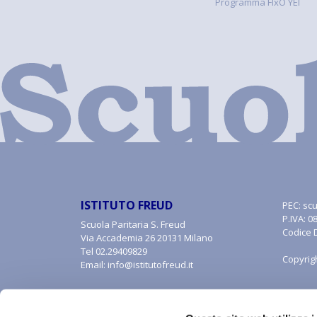
Programma FIxO YEI
ISTITUTO FREUD
PEC:
scu
P.IVA: 
Scuola Paritaria S. Freud
Codice 
Via Accademia 26 20131 Milano
Tel
02.29409829
Copyrig
Email:
info@istitutofreud.it