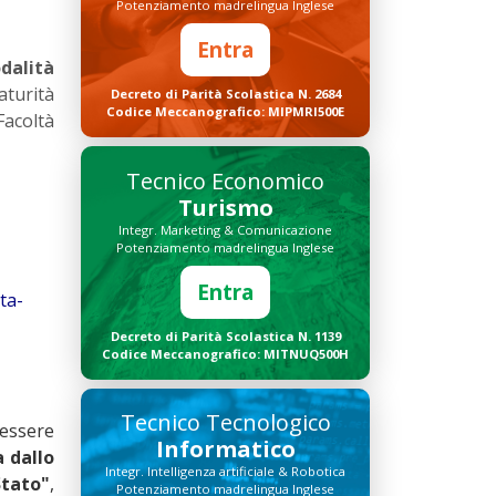
Potenziamento madrelingua Inglese
Entra
dalità
turità
Decreto di Parità Scolastica N. 2684
Codice Meccanografico: MIPMRI500E
Facoltà
Tecnico Economico
Turismo
Integr. Marketing & Comunicazione
Potenziamento madrelingua Inglese
Entra
ta-
Decreto di Parità Scolastica N. 1139
Codice Meccanografico: MITNUQ500H
Tecnico Tecnologico
 essere
Informatico
a dallo
Integr. Intelligenza artificiale & Robotica
Stato"
,
Potenziamento madrelingua Inglese