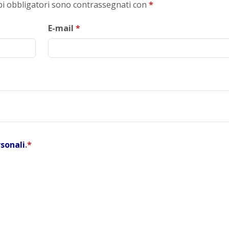
mpi obbligatori sono contrassegnati con
*
E-mail
*
rsonali
.
*