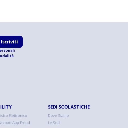
Iscriviti
ersonali
modalità
ILITY
SEDI SCOLASTICHE
istro Elettronico
Dove Siamo
nload App Freud
Le Sedi