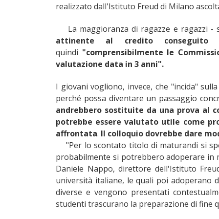
realizzato dall'Istituto Freud di Milano ascolta
La maggioranza di ragazze e ragazzi - sot
attinente al credito conseguito
quindi
"comprensibilmente le Commissio
valutazione data in 3 anni".
I giovani vogliono, invece, che "incida" sul
perché possa diventare un passaggio concr
andrebbero sostituite da una prova al co
potrebbe essere valutato utile come prov
affrontata
.
Il colloquio dovrebbe dare modo
"Per lo scontato titolo di maturandi si sp
probabilmente si potrebbero adoperare in ma
Daniele Nappo, direttore dell'Istituto Freu
università italiane, le quali poi adoperano
diverse e vengono presentati contestualm
studenti trascurano la preparazione di fine