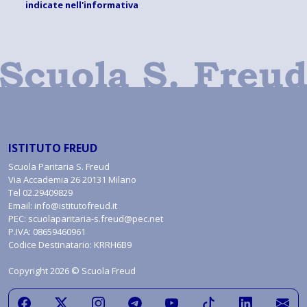
indicate
nell'informativa
ISTITUTO FREUD
Scuola Paritaria S. Freud
Via Accademia 26 20131 Milano
Tel
02.29409829
Email:
info@istitutofreud.it
PEC:
scuolaparitaria-s.freud@pec.net
P.IVA: 08659460961
Codice Destinatario: KRRH6B9
Copyright 2026 © Scuola Freud