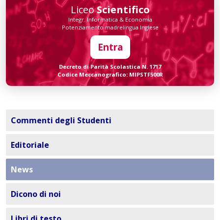
Liceo
Scientifico
Integr. Informatica & Economia
Potenziamento madrelingua Inglese
Entra
Decreto di Parità Scolastica N. 1717
Codice Meccanografico: MIPSTF500R
Commenti degli Studenti
Editoriale
News
Dicono di noi
Libri di testo