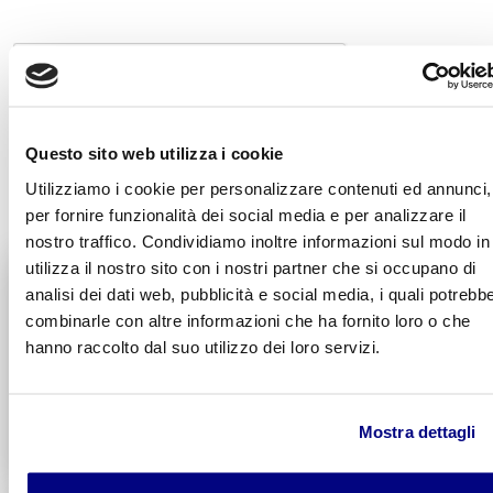
Questo sito web utilizza i cookie
INVIA COMMENTO
Utilizziamo i cookie per personalizzare contenuti ed annunci,
per fornire funzionalità dei social media e per analizzare il
nostro traffico. Condividiamo inoltre informazioni sul modo in
utilizza il nostro sito con i nostri partner che si occupano di
Liceo delle Scienze Umane
analisi dei dati web, pubblicità e social media, i quali potrebb
Economico Sociale
combinarle con altre informazioni che ha fornito loro o che
Integr. Psicologia & Sociologia
hanno raccolto dal suo utilizzo dei loro servizi.
Potenziamento madrelingua Inglese
Entra
Mostra dettagli
Decreto di Parità Scolastica N. 2684
Codice Meccanografico: MIPMRI500E