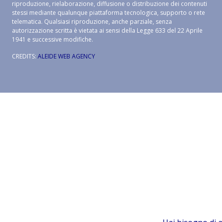
riproduzione, rielaborazione, diffusione o distribuzione dei contenuti
stessi mediante qualunque piattaforma tecnologica, supporto o rete
telematica. Qualsiasi riproduzione, anche parziale, senza
autorizzazione scritta è vietata ai sensi della Legge 633 del 22 Aprile
1941 e successive modifiche.
CREDITS:
ALEIDE WEB AGENCY