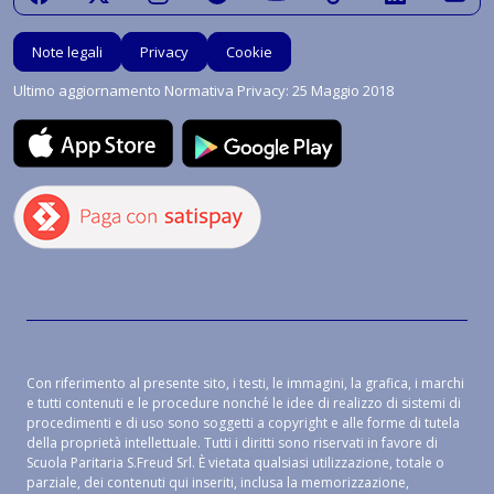
Note legali
Privacy
Cookie
Ultimo aggiornamento Normativa Privacy: 25 Maggio 2018
Con riferimento al presente sito, i testi, le immagini, la grafica, i marchi
e tutti contenuti e le procedure nonché le idee di realizzo di sistemi di
procedimenti e di uso sono soggetti a copyright e alle forme di tutela
della proprietà intellettuale. Tutti i diritti sono riservati in favore di
Scuola Paritaria S.Freud Srl. È vietata qualsiasi utilizzazione, totale o
parziale, dei contenuti qui inseriti, inclusa la memorizzazione,