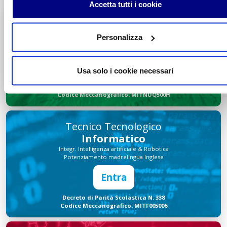
Accetta tutti i cookie
Tecnico Economico
Turismo
Personalizza
Integr. Marketing & Comunicazione
Potenziamento madrelingua Inglese
Entra
Usa solo i cookie necessari
Decreto di Parità Scolastica N. 1139
Codice Meccanografico: MITNUQ500H
Tecnico Tecnologico
Informatico
Integr. Intelligenza artificiale & Robotica
Potenziamento madrelingua Inglese
Entra
Decreto di Parità Scolastica N. 338
Codice Meccanografico: MITF005006