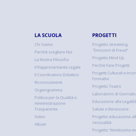
LA SCUOLA
PROGETTI
Chi Siamo
Progetto streaming
"Emozioni di Freud"
Perchè scegliere Noi
Progetto Mind Up
La Nostra Filosofia
Perchè Fare Progetti
Il Rappresentante Legale
Progetti Culturali e Incon
Il Coordinatore Didattico
Formativi
Riconoscimenti
Progetto Teatro
Organigramma
Laboratorio di Giornali
Politica per la Qualità e
Educazione alla Legalit
Amministrazione
Trasparente
Salute e Benessere
Video
Progetto educazione al
sessualità
Album
Progetto “timidissimo m