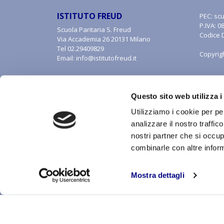
ISTITUTO FREUD
PEC:
scu
P.IVA: 
Scuola Paritaria S. Freud
Codice 
Via Accademia 26 20131 Milano
Tel
02.29409829
Copyrig
Email:
info@istitutofreud.it
Questo sito web utilizza i
Utilizziamo i cookie per pe
analizzare il nostro traffic
nostri partner che si occup
combinarle con altre inform
Con riferimento al presente sito, i testi, le immagini, la 
alle forme di tutela della proprietà intellettuale. Tutti i di
inclusa la memorizzazione, riproduzione, rielaborazione,
Mostra dettagli
riproduzione, anche parziale, senza autorizzazione scritt
CREDITS:
ALEIDE WEB AGENCY