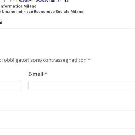
 – Tel.
02.29409829
–
www.istitutofreud.it
 Informatica Milano
ze Umane indirizzo Economico Sociale Milano
it
mpi obbligatori sono contrassegnati con
*
E-mail
*