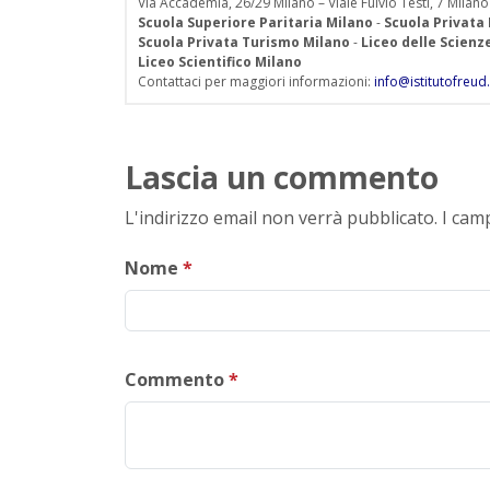
Via Accademia, 26/29 Milano – Viale Fulvio Testi, 7 Milano
Scuola Superiore Paritaria Milano
-
Scuola Privata
Scuola Privata Turismo Milano
-
Liceo delle Scien
Liceo Scientifico Milano
Contattaci per maggiori informazioni:
info@istitutofreud.
Lascia un commento
L'indirizzo email non verrà pubblicato. I ca
Nome
*
Commento
*