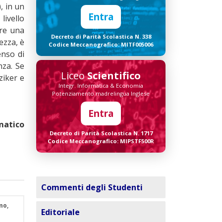
, in un
Entra
livello
are una
Decreto di Parità Scolastica N. 338
ezza, è
Codice Meccanografico: MITF005006
enso di
nza. Se
Liceo
Scientifico
ziker e
Integr. Informatica & Economia
Potenziamento madrelingua Inglese
Entra
matico
Decreto di Parità Scolastica N. 1717
Codice Meccanografico: MIPSTF500R
Commenti degli Studenti
mo,
Editoriale