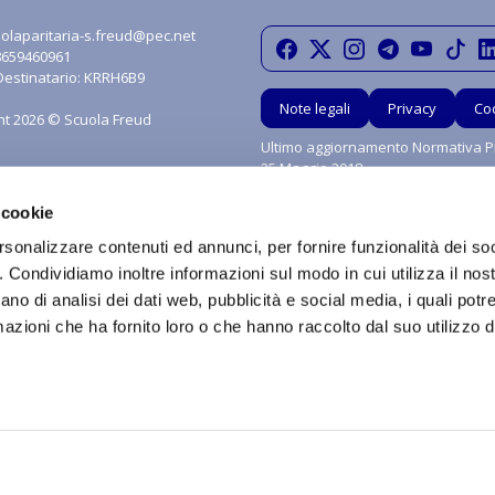
olaparitaria-s.freud@pec.net
08659460961
Destinatario: KRRH6B9
Note legali
Privacy
Co
ht 2026 © Scuola Freud
Ultimo aggiornamento Normativa Pr
25 Maggio 2018
 cookie
rsonalizzare contenuti ed annunci, per fornire funzionalità dei so
o. Condividiamo inoltre informazioni sul modo in cui utilizza il nost
ano di analisi dei dati web, pubblicità e social media, i quali pot
azioni che ha fornito loro o che hanno raccolto dal suo utilizzo de
grafica, i marchi e tutti contenuti e le procedure nonché le idee di realizzo di si
ritti sono riservati in favore di Scuola Paritaria S.Freud Srl. È vietata qualsiasi util
 diffusione o distribuzione dei contenuti stessi mediante qualunque piattaform
a è vietata ai sensi della Legge 633 del 22 Aprile 1941 e successive modifiche.