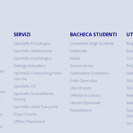
SERVIZI
BACHECA STUDENTI
UT
Sportello Psicologico
Commenti degli Studenti
Reg
Sportello Adolescenti
Editoriale
Dow
Sportello Grafologico
News
Con
Dialogo Educativo
Dicono di noi
FA
tri
Sportello Counseling Parla
Calendario Scolastico
Link
con me
Date Open day
Str
Sportello CIC
Libri di testo
Glo
smo
Sportello SicuraMente
Offerte Di Lavoro
Mat
à
Donna
I Nostri Diplomati
Ba
Sportello dalla Tua parte
Newsletters
Qua
la
Dopo Scuola
Fre
Ufficio Placement
Isc
e”