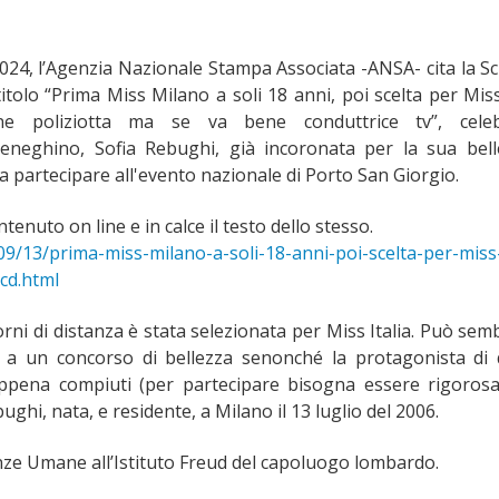
024, l’Agenzia Nazionale Stampa Associata -ANSA- cita la Sc
titolo “Prima Miss Milano a soli 18 anni, poi scelta per Miss 
one poliziotta ma se va bene conduttrice tv”, cele
 meneghino, Sofia Rebughi, già incoronata per la sua bel
 partecipare all'evento nazionale di Porto San Giorgio.
ntenuto on line e in calce il testo dello stesso.
09/13/prima-miss-milano-a-soli-18-anni-poi-scelta-per-miss
cd.html
ni di distanza è stata selezionata per Miss Italia. Può semb
e a un concorso di bellezza senonché la protagonista di
ppena compiuti (per partecipare bisogna essere rigoros
ghi, nata, e residente, a Milano il 13 luglio del 2006.
enze Umane all’Istituto Freud del capoluogo lombardo.