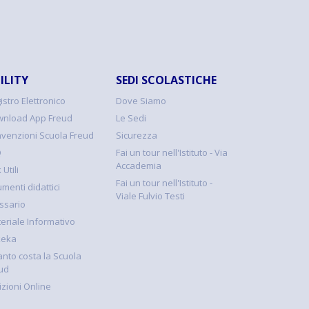
ILITY
SEDI SCOLASTICHE
istro Elettronico
Dove Siamo
nload App Freud
Le Sedi
venzioni Scuola Freud
Sicurezza
Q
Fai un tour nell'Istituto - Via
Accademia
 Utili
Fai un tour nell'Istituto -
umenti didattici
Viale Fulvio Testi
ssario
eriale Informativo
keka
nto costa la Scuola
ud
rizioni Online