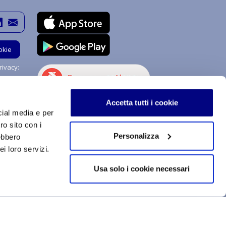
okie
ivacy:
Hai bisogno di aiuto?
Accetta tutti i cookie
Chiedi a me!
cial media e per
ro sito con i
Personalizza
rebbero
i loro servizi.
stemi di procedimenti e di uso sono soggetti a copyright e
izzazione, totale o parziale, dei contenuti qui inseriti,
Usa solo i cookie necessari
a tecnologica, supporto o rete telematica. Qualsiasi