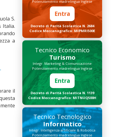
Potenziamento madrelingua Inglese
Entra
uola S.
Italia.
Decreto di Parità Scolastica N. 2684
Codice Meccanografico: MIPMRI500E
brando
lezza a
Tecnico Economico
Turismo
Integr. Marketing & Comunicazione
-
Potenziamento madrelingua Inglese
Entra
rare il
Decreto di Parità Scolastica N. 1139
 questa
Codice Meccanografico: MITNUQ500H
amente
Tecnico Tecnologico
Informatico
Integr. Intelligenza artificiale & Robotica
Potenziamento madrelingua Inglese