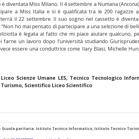
no) è diventata Miss Milano. Il 4 settembre a Numana (Ancona)
ipare a Miss Italia e si è qualificata tra le 200 ragazze a 
 terrà il 22 settembre. Il suo sogno nel cassetto è divent
v. “Non ho mai pensato di partecipare a una selezione di bell
oliziotta è legata al fatto che mi piace aiutare qualcuno, p
i farne un lavoro dopo l’università studiando Giurisprude
nvece essere una conduttrice come Ilary Blasi, Michelle Hun
 Liceo Scienze Umane LES, Tecnico Tecnologico Infor
Turismo, Scientifico Liceo Scientifico
 – Scuola paritaria: Istituto Tecnico Informatico, Istituto Tecnico Turis