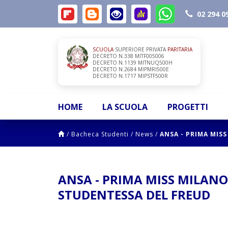
02 294 0
SCUOLA
SUPERIORE PRIVATA
PARITARIA
DECRETO N.338 MITF005006
DECRETO N.1139 MITNUQ500H
DECRETO N.2684 MIPMRI500E
DECRETO N.1717 MIPSTF500R
HOME
LA SCUOLA
PROGETTI
/
Bacheca Studenti
/
News
/
ANSA - PRIMA MISS
ANSA - PRIMA MISS MILANO 
STUDENTESSA DEL FREUD