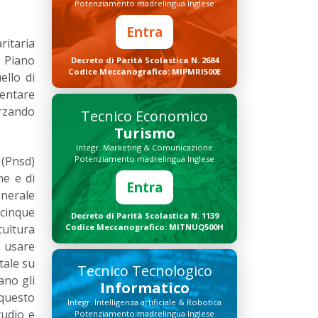
Potenziamento madrelingua Inglese
Entra
ritaria
n Piano
Decreto di Parità Scolastica N. 2684
Codice Meccanografico: MIPMRI500E
ello di
mentare
orzando
Tecnico Economico
Turismo
Integr. Marketing & Comunicazione
 (Pnsd)
Potenziamento madrelingua Inglese
ne e di
Entra
enerale
 cinque
Decreto di Parità Scolastica N. 1139
cultura
Codice Meccanografico: MITNUQ500H
a usare
itale su
Tecnico Tecnologico
ano gli
Informatico
 questo
Integr. Intelligenza artificiale & Robotica
tudio e
Potenziamento madrelingua Inglese