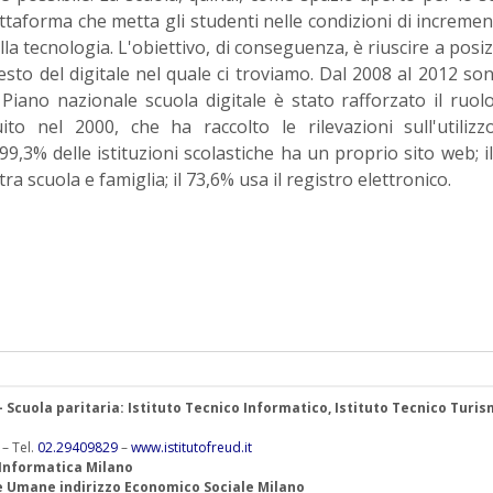
aforma che metta gli studenti nelle condizioni di incremen
la tecnologia. L'obiettivo, di conseguenza, è riuscire a posi
sto del digitale nel quale ci troviamo. Dal 2008 al 2012 son
 Piano nazionale scuola digitale è stato rafforzato il ruol
ito nel 2000, che ha raccolto le rilevazioni sull'utilizz
 99,3% delle istituzioni scolastiche ha un proprio sito web; i
ra scuola e famiglia; il 73,6% usa il registro elettronico.
 – Scuola paritaria: Istituto Tecnico Informatico, Istituto Tecnico Turis
 – Tel.
02.29409829
–
www.istitutofreud.it
 Informatica Milano
ze Umane indirizzo Economico Sociale Milano