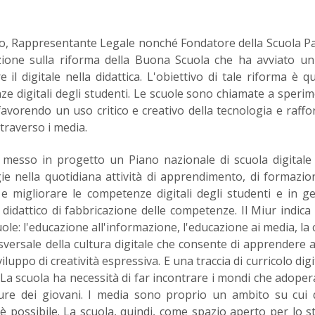
o, Rappresentante Legale nonché Fondatore della Scuola Pa
nzione sulla riforma della Buona Scuola che ha avviato u
 il digitale nella didattica. L'obiettivo di tale riforma è qu
ze digitali degli studenti. Le scuole sono chiamate a speri
favorendo un uso critico e creativo della tecnologia e raff
ttraverso i media.
 messo in progetto un Piano nazionale di scuola digitale
gie nella quotidiana attività di apprendimento, di formazio
e migliorare le competenze digitali degli studenti e in g
didattico di fabbricazione delle competenze. Il Miur indica
uole: l'educazione all'informazione, l'educazione ai media, la 
asversale della cultura digitale che consente di apprendere 
viluppo di creatività espressiva. E una traccia di curricolo dig
La scuola ha necessità di far incontrare i mondi che adoper
ture dei giovani. I media sono proprio un ambito su cui
è possibile. La scuola, quindi, come spazio aperto per lo s