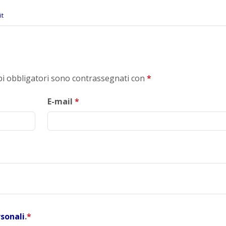
it
mpi obbligatori sono contrassegnati con
*
E-mail
*
rsonali
.
*