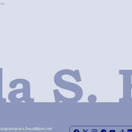
nze
olaparitaria-s.freud@pec.net