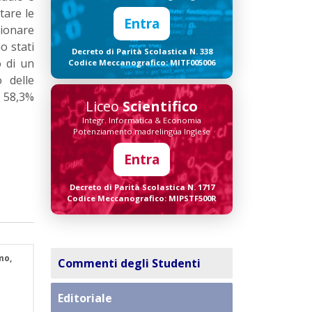
tare le
Entra
zionare
o stati
Decreto di Parità Scolastica N. 338
o di un
Codice Meccanografico: MITF005006
o delle
l 58,3%
Liceo
Scientifico
Integr. Informatica & Economia
Potenziamento madrelingua Inglese
Entra
Decreto di Parità Scolastica N. 1717
Codice Meccanografico: MIPSTF500R
mo,
Commenti degli Studenti
Editoriale