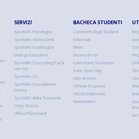
SERVIZI
BACHECA STUDENTI
UT
Sportello Psicologico
Commenti degli Studenti
Reg
Sportello Adolescenti
Editoriale
Dow
Sportello Grafologico
News
Con
Dialogo Educativo
Dicono di noi
FA
tri
Sportello Counseling Parla
Calendario Scolastico
Link
con me
Date Open day
Str
Sportello CIC
Libri di testo
Glo
smo
Sportello SicuraMente
Offerte Di Lavoro
Mat
à
Donna
I Nostri Diplomati
Ba
Sportello dalla Tua parte
Newsletters
Qua
la
Dopo Scuola
Fre
Ufficio Placement
Isc
e”