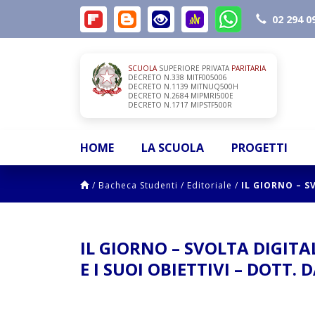
02 294 0
SCUOLA
SUPERIORE PRIVATA
PARITARIA
DECRETO N.338 MITF005006
DECRETO N.1139 MITNUQ500H
DECRETO N.2684 MIPMRI500E
DECRETO N.1717 MIPSTF500R
HOME
LA SCUOLA
PROGETTI
/
Bacheca Studenti
/
Editoriale
/
IL GIORNO – S
IL GIORNO – SVOLTA DIGITA
E I SUOI OBIETTIVI – DOTT.