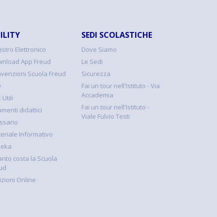
ILITY
SEDI SCOLASTICHE
istro Elettronico
Dove Siamo
nload App Freud
Le Sedi
venzioni Scuola Freud
Sicurezza
Q
Fai un tour nell'Istituto - Via
Accademia
 Utili
Fai un tour nell'Istituto -
umenti didattici
Viale Fulvio Testi
ssario
eriale Informativo
keka
nto costa la Scuola
ud
rizioni Online