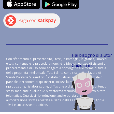
Hai bisogno di aiuto?
Con riferimento al presente sito, i testi, le immagini, la grafica, i marchi
e tutti contenuti e le procedure nonché le idee di realizzo di sistemi di
Chiedi a me!
procedimenti e di uso sono soggetti a copyright e alle forme di tutela
della proprietà intellettuale. Tutti i diritti sono riservati in favore di
Scuola Paritaria S.Freud Srl. È vietata qualsiasi utilizzazione, totale o
parziale, dei contenuti qui inseriti, inclusa la memorizzazione,
riproduzione, rielaborazione, diffusione o distribuzione dei contenuti
stessi mediante qualunque piattaforma tecnologica, supporto o rete
telematica. Qualsiasi riproduzione, anche parziale, senza
autorizzazione scritta è vietata ai sensi della Legge 633 del 22 Aprile
1941 e successive modifiche.
CREDITS:
ALEIDE WEB AGENCY