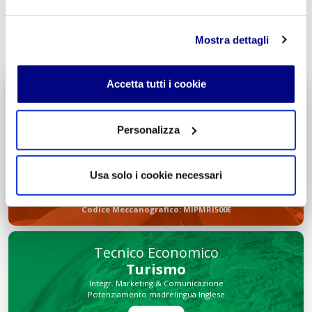
INVIA COMMENTO
Mostra dettagli
Accetta tutti i cookie
Liceo delle Scienze Umane
Economico Sociale
Personalizza
Integr. Psicologia & Sociologia
Potenziamento madrelingua Inglese
Entra
Usa solo i cookie necessari
Decreto di Parità Scolastica N. 2684
Codice Meccanografico: MIPMRI500E
Tecnico Economico
Turismo
Integr. Marketing & Comunicazione
Potenziamento madrelingua Inglese