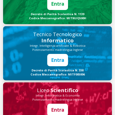
Entra
Decreto di Parità Scolastica N. 1139
Codice Meccanografico: MITNUQ500H
Tecnico Tecnologico
Informatico
Integr. Intelligenza artificiale & Robotica
Potenziamento madrelingua Inglese
Entra
Decreto di Parità Scolastica N. 338
Codice Meccanografico: MITF005006
Liceo
Scientifico
Integr. Informatica & Economia
Potenziamento madrelingua Inglese
Entra