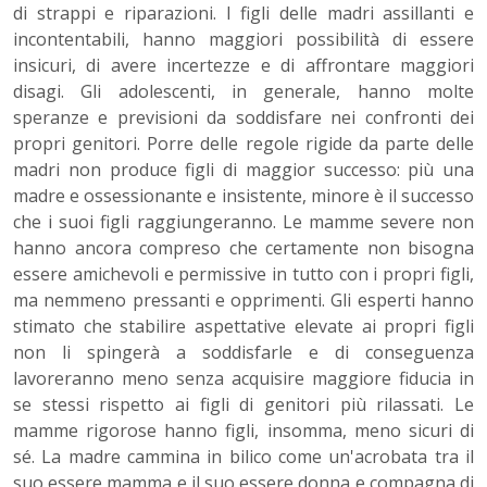
di strappi e riparazioni. I figli delle madri assillanti e
incontentabili, hanno maggiori possibilità di essere
insicuri, di avere incertezze e di affrontare maggiori
disagi. Gli adolescenti, in generale, hanno molte
speranze e previsioni da soddisfare nei confronti dei
propri genitori. Porre delle regole rigide da parte delle
madri non produce figli di maggior successo: più una
madre e ossessionante e insistente, minore è il successo
che i suoi figli raggiungeranno. Le mamme severe non
hanno ancora compreso che certamente non bisogna
essere amichevoli e permissive in tutto con i propri figli,
ma nemmeno pressanti e opprimenti. Gli esperti hanno
stimato che stabilire aspettative elevate ai propri figli
non li spingerà a soddisfarle e di conseguenza
lavoreranno meno senza acquisire maggiore fiducia in
se stessi rispetto ai figli di genitori più rilassati. Le
mamme rigorose hanno figli, insomma, meno sicuri di
sé. La madre cammina in bilico come un'acrobata tra il
suo essere mamma e il suo essere donna e compagna di