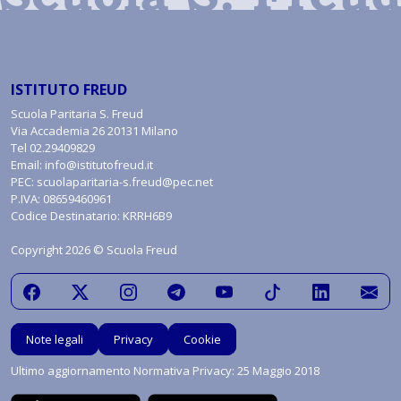
ISTITUTO FREUD
Scuola Paritaria S. Freud
Via Accademia 26 20131 Milano
Tel
02.29409829
Email:
info@istitutofreud.it
PEC:
scuolaparitaria-s.freud@pec.net
P.IVA: 08659460961
Codice Destinatario: KRRH6B9
Copyright 2026 © Scuola Freud
Note legali
Privacy
Cookie
Ultimo aggiornamento Normativa Privacy: 25 Maggio 2018