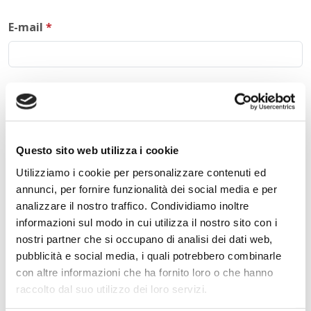
E-mail
*
Commento
*
Questo sito web utilizza i cookie
Utilizziamo i cookie per personalizzare contenuti ed
Acconsento al trattamento dei
dati personali
.
*
annunci, per fornire funzionalità dei social media e per
analizzare il nostro traffico. Condividiamo inoltre
informazioni sul modo in cui utilizza il nostro sito con i
nostri partner che si occupano di analisi dei dati web,
pubblicità e social media, i quali potrebbero combinarle
con altre informazioni che ha fornito loro o che hanno
raccolto dal suo utilizzo dei loro servizi.
INVIA COMMENTO