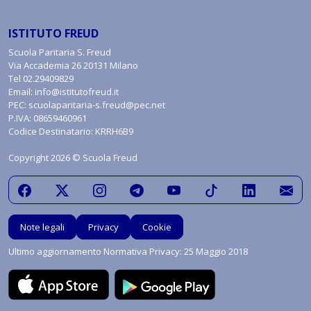
ISTITUTO FREUD
Scuola Paritaria S. Freud
Via Accademia 26 20131 Milano
Tel
02.29409829
Email:
info@istitutofreud.it
PEC:
scuolaparitaria-s.freud@pec.net
P.IVA: 08659460961
Codice Destinatario: KRRH6B9
Copyright 2026 © Scuola Freud
Note legali
Privacy
Cookie
Ultimo aggiornamento Normativa Privacy: 25 Maggio 2018