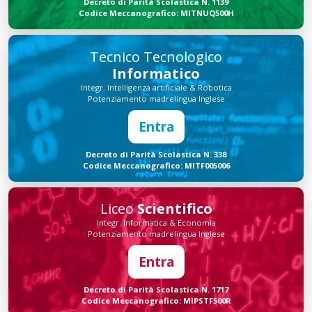
Decreto di Parità Scolastica N. 1139
Codice Meccanografico: MITNUQ500H
Tecnico Tecnologico
Informatico
Integr. Intelligenza artificiale & Robotica
Potenziamento madrelingua Inglese
Entra
Decreto di Parità Scolastica N. 338
Codice Meccanografico: MITF005006
Liceo
Scientifico
Integr. Informatica & Economia
Potenziamento madrelingua Inglese
Entra
Decreto di Parità Scolastica N. 1717
Codice Meccanografico: MIPSTF500R