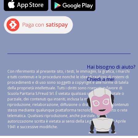
Hai bisogno di aiuto?
Con riferimento al presente sito, i testi, le immagini, la grafica, i marchi
e tutti contenuti e le procedure nonché le idee di realizzo di sistemi di
Chiedi a me!
procedimenti e di uso sono soggetti a copyright e alle forme di tutela
della proprietà intellettuale. Tutti i diritti sono riservati in favore di
Scuola Paritaria S.Freud Srl. È vietata qualsiasi utilizzazione, totale o
parziale, dei contenuti qui inseriti, inclusa la memorizzazione,
riproduzione, rielaborazione, diffusione o distribuzione dei contenuti
stessi mediante qualunque piattaforma tecnologica, supporto o rete
telematica. Qualsiasi riproduzione, anche parziale, senza
autorizzazione scritta è vietata ai sensi della Legge 633 del 22 Aprile
1941 e successive modifiche.
CREDITS:
ALEIDE WEB AGENCY