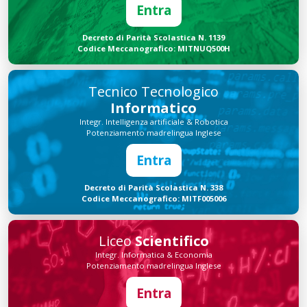
Entra
Decreto di Parità Scolastica N. 1139
Codice Meccanografico: MITNUQ500H
Tecnico Tecnologico
Informatico
Integr. Intelligenza artificiale & Robotica
Potenziamento madrelingua Inglese
Entra
Decreto di Parità Scolastica N. 338
Codice Meccanografico: MITF005006
Liceo
Scientifico
Integr. Informatica & Economia
Potenziamento madrelingua Inglese
Entra