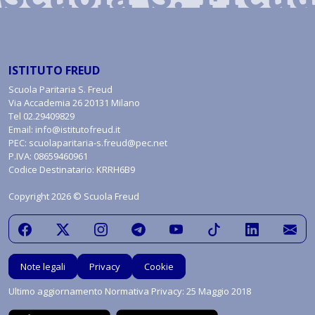
ISTITUTO FREUD
Scuola Paritaria S. Freud
Via Accademia 26 20131 Milano
Tel
02.29409829
Email:
info@istitutofreud.it
PEC:
scuolaparitaria-s.freud@pec.net
P.IVA: 08659460961
Codice Destinatario: KRRH6B9
Copyright 2026 © Scuola Freud
Note legali
Privacy
Cookie
Ultimo aggiornamento Normativa Privacy: 25 Maggio 2018