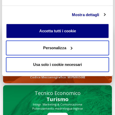
INVIA COMMENTO
Mostra dettagli
Accetta tutti i cookie
Liceo delle Scienze Umane
Economico Sociale
Personalizza
Integr. Psicologia & Sociologia
Potenziamento madrelingua Inglese
Entra
Usa solo i cookie necessari
Decreto di Parità Scolastica N. 2684
Codice Meccanografico: MIPMRI500E
Tecnico Economico
Turismo
Integr. Marketing & Comunicazione
Potenziamento madrelingua Inglese