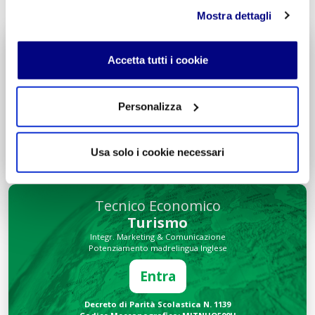
Mostra dettagli
Liceo delle Scienze Umane
Accetta tutti i cookie
Economico Sociale
Integr. Psicologia & Sociologia
Potenziamento madrelingua Inglese
Personalizza
Entra
Decreto di Parità Scolastica N. 2684
Usa solo i cookie necessari
Codice Meccanografico: MIPMRI500E
Tecnico Economico
Turismo
Integr. Marketing & Comunicazione
Potenziamento madrelingua Inglese
Entra
Decreto di Parità Scolastica N. 1139