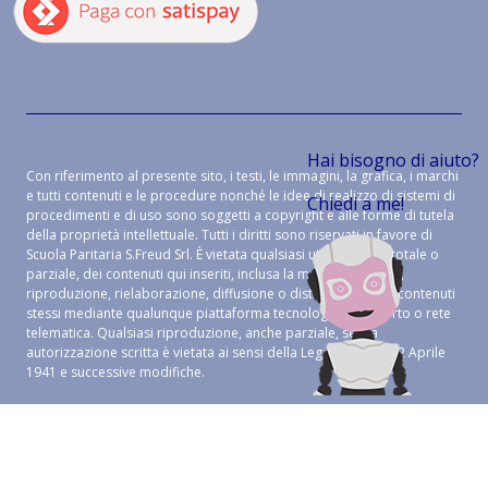
Hai bisogno di aiuto?
Con riferimento al presente sito, i testi, le immagini, la grafica, i marchi
e tutti contenuti e le procedure nonché le idee di realizzo di sistemi di
Chiedi a me!
procedimenti e di uso sono soggetti a copyright e alle forme di tutela
della proprietà intellettuale. Tutti i diritti sono riservati in favore di
Scuola Paritaria S.Freud Srl. È vietata qualsiasi utilizzazione, totale o
parziale, dei contenuti qui inseriti, inclusa la memorizzazione,
riproduzione, rielaborazione, diffusione o distribuzione dei contenuti
stessi mediante qualunque piattaforma tecnologica, supporto o rete
telematica. Qualsiasi riproduzione, anche parziale, senza
autorizzazione scritta è vietata ai sensi della Legge 633 del 22 Aprile
1941 e successive modifiche.
CREDITS:
ALEIDE WEB AGENCY