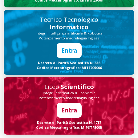
Codice Meccanografico: MITNUQ500H
Tecnico Tecnologico
Informatico
Integr. Intelligenza artificiale & Robotica
Potenziamento madrelingua Inglese
Entra
Decreto di Parità Scolastica N. 338
Codice Meccanografico: MITF005006
Liceo
Scientifico
Integr. Informatica & Economia
Potenziamento madrelingua Inglese
Entra
Decreto di Parità Scolastica N. 1717
Codice Meccanografico: MIPSTF500R