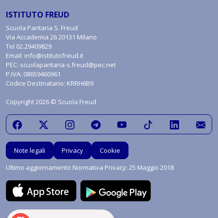
ISTITUTO FREUD
Scuola Paritaria S. Freud
Via Accademia 26 20131 Milano
Tel
02.29409829
Email:
info@istitutofreud.it
PEC:
scuolaparitaria-s.freud@pec.net
P.IVA: 08659460961
Codice Destinatario: KRRH6B9
Copyright 2026 © Scuola Freud
Note legali
Privacy
Cookie
Ultimo aggiornamento Normativa Privacy: 25 Maggio 2018