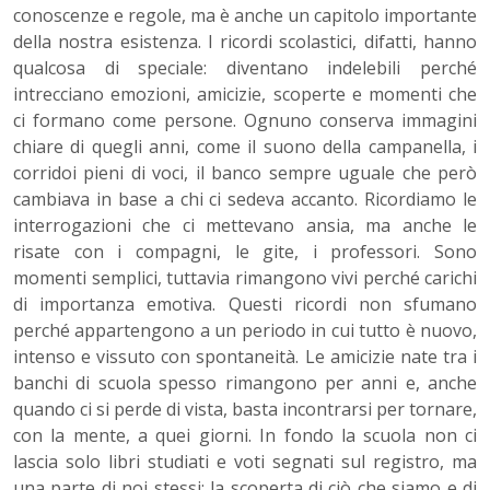
conoscenze e regole, ma è anche un capitolo importante
della nostra esistenza. I ricordi scolastici, difatti, hanno
qualcosa di speciale: diventano indelebili perché
intrecciano emozioni, amicizie, scoperte e momenti che
ci formano come persone. Ognuno conserva immagini
chiare di quegli anni, come il suono della campanella, i
corridoi pieni di voci, il banco sempre uguale che però
cambiava in base a chi ci sedeva accanto. Ricordiamo le
interrogazioni che ci mettevano ansia, ma anche le
risate con i compagni, le gite, i professori. Sono
momenti semplici, tuttavia rimangono vivi perché carichi
di importanza emotiva. Questi ricordi non sfumano
perché appartengono a un periodo in cui tutto è nuovo,
intenso e vissuto con spontaneità. Le amicizie nate tra i
banchi di scuola spesso rimangono per anni e, anche
quando ci si perde di vista, basta incontrarsi per tornare,
con la mente, a quei giorni. In fondo la scuola non ci
lascia solo libri studiati e voti segnati sul registro, ma
una parte di noi stessi: la scoperta di ciò che siamo e di