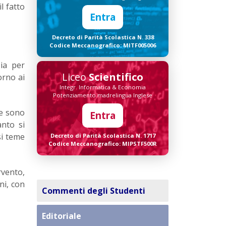
il fatto
Entra
Decreto di Parità Scolastica N. 338
Codice Meccanografico: MITF005006
ia per
Liceo
Scientifico
orno ai
Integr. Informatica & Economia
Potenziamento madrelingua Inglese
ie sono
Entra
nto si
si teme
Decreto di Parità Scolastica N. 1717
Codice Meccanografico: MIPSTF500R
vento,
ni, con
Commenti degli Studenti
Editoriale