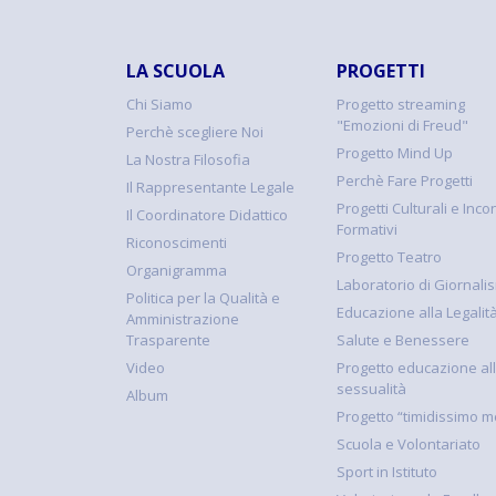
LA SCUOLA
PROGETTI
Chi Siamo
Progetto streaming
"Emozioni di Freud"
Perchè scegliere Noi
Progetto Mind Up
La Nostra Filosofia
Perchè Fare Progetti
Il Rappresentante Legale
Progetti Culturali e Incon
Il Coordinatore Didattico
Formativi
Riconoscimenti
Progetto Teatro
Organigramma
Laboratorio di Giornali
Politica per la Qualità e
Educazione alla Legalit
Amministrazione
Trasparente
Salute e Benessere
Video
Progetto educazione al
sessualità
Album
Progetto “timidissimo m
Scuola e Volontariato
Sport in Istituto