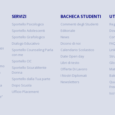
SERVIZI
BACHECA STUDENTI
UT
Sportello Psicologico
Commenti degli Studenti
Reg
Sportello Adolescenti
Editoriale
Dow
Sportello Grafologico
News
Con
Dialogo Educativo
Dicono di noi
FA
tri
Sportello Counseling Parla
Calendario Scolastico
Link
con me
Date Open day
Str
Sportello CIC
Libri di testo
Glo
smo
Sportello SicuraMente
Offerte Di Lavoro
Mat
à
Donna
I Nostri Diplomati
Ba
Sportello dalla Tua parte
Newsletters
Qua
la
Dopo Scuola
Fre
Ufficio Placement
Isc
e”