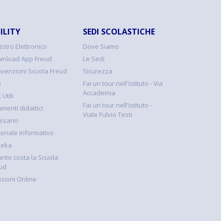
ILITY
SEDI SCOLASTICHE
istro Elettronico
Dove Siamo
nload App Freud
Le Sedi
venzioni Scuola Freud
Sicurezza
Q
Fai un tour nell'Istituto - Via
Accademia
 Utili
Fai un tour nell'Istituto -
umenti didattici
Viale Fulvio Testi
ssario
eriale Informativo
keka
nto costa la Scuola
ud
rizioni Online