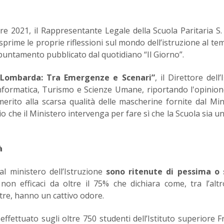
re 2021, il Rappresentante Legale della Scuola Paritaria S.
prime le proprie riflessioni sul mondo dell’istruzione al te
puntamento pubblicato dal quotidiano “Il Giorno”.
 Lombarda: Tra Emergenze e Scenari”
, il Direttore dell’
 Informatica, Turismo e Scienze Umane, riportando l'opinion
erito alla scarsa qualità delle mascherine fornite dal Min
 che il Ministero intervenga per fare sì che la Scuola sia u
à
al ministero dell’Istruzione
sono ritenute di pessima o 
non efficaci da oltre il 75% che dichiara come, tra l’alt
ltre, hanno un cattivo odore.
fettuato sugli oltre 750 studenti dell’Istituto superiore F