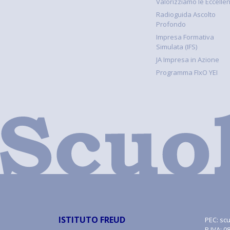
Valorizziamo le Eccelle
Radioguida Ascolto
Profondo
Impresa Formativa
Simulata (IFS)
JA Impresa in Azione
Programma FIxO YEI
ISTITUTO FREUD
PEC:
scu
P.IVA: 