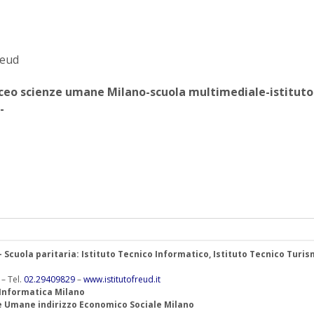
reud
liceo scienze umane Milano-scuola multimediale-istituto
-
 – Scuola paritaria: Istituto Tecnico Informatico, Istituto Tecnico Turis
 – Tel.
02.29409829
–
www.istitutofreud.it
 Informatica Milano
ze Umane indirizzo Economico Sociale Milano