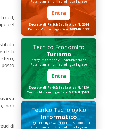
Potenziamento madrelingua Inglese
Entra
 Freud,
mpo del
Decreto di Parità Scolastica N. 2684
Codice Meccanografico: MIPMRI500E
Istituto
Tecnico Economico
e della
Turismo
istero,
Integr. Marketing & Comunicazione
n posto
Potenziamento madrelingua Inglese
Entra
Decreto di Parità Scolastica N. 1139
Codice Meccanografico: MITNUQ500H
scarsa
ro, non
Tecnico Tecnologico
Informatico
Integr. Intelligenza artificiale & Robotica
reud di
Potenziamento madrelingua Inglese