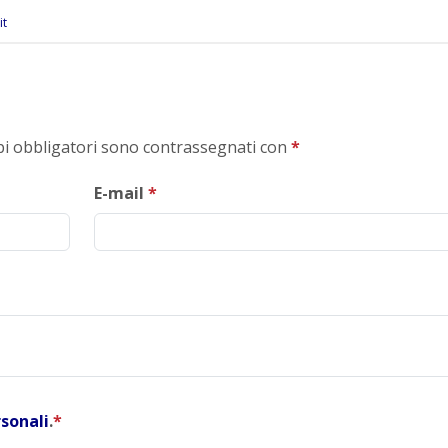
it
mpi obbligatori sono contrassegnati con
*
E-mail
*
rsonali
.
*