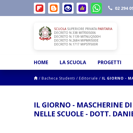
02 294 0
SCUOLA
SUPERIORE PRIVATA
PARITARIA
DECRETO N.338 MITF005006
DECRETO N.1139 MITNUQ500H
DECRETO N.2684 MIPMRI500E
DECRETO N.1717 MIPSTF500R
HOME
LA SCUOLA
PROGETTI
/
Bacheca Studenti
/
Editoriale
/
IL GIORNO - M
IL GIORNO - MASCHERINE DI
NELLE SCUOLE - DOTT. DAN