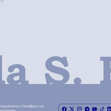
nze
olaparitaria-s.freud@pec.net
08659460961