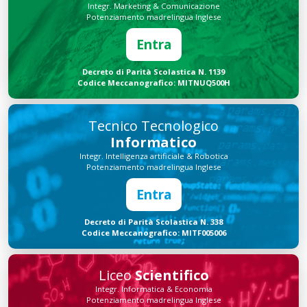
Integr. Marketing & Comunicazione
Potenziamento madrelingua Inglese
Entra
Decreto di Parità Scolastica N. 1139
Codice Meccanografico: MITNUQ500H
Tecnico Tecnologico
Informatico
Integr. Intelligenza artificiale & Robotica
Potenziamento madrelingua Inglese
Entra
Decreto di Parità Scolastica N. 338
Codice Meccanografico: MITF005006
Liceo
Scientifico
Integr. Informatica & Economia
Potenziamento madrelingua Inglese