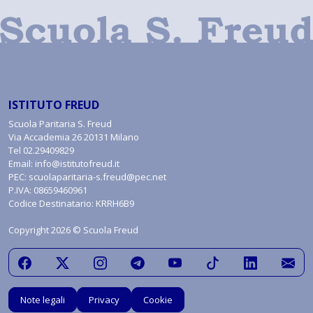
ISTITUTO FREUD
Scuola Paritaria S. Freud
Via Accademia 26 20131 Milano
Tel
02.29409829
Email:
info@istitutofreud.it
PEC:
scuolaparitaria-s.freud@pec.net
P.IVA: 08659460961
Codice Destinatario: KRRH6B9
Copyright 2026 © Scuola Freud
Note legali
Privacy
Cookie