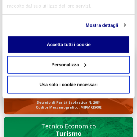
raccolto dal suo utilizzo dei loro servizi.
Mostra dettagli
INVIA COMMENTO
Accetta tutti i cookie
Liceo delle Scienze Umane
Personalizza
Economico Sociale
Integr. Psicologia & Sociologia
Potenziamento madrelingua Inglese
Usa solo i cookie necessari
Entra
Decreto di Parità Scolastica N. 2684
Codice Meccanografico: MIPMRI500E
Tecnico Economico
Turismo