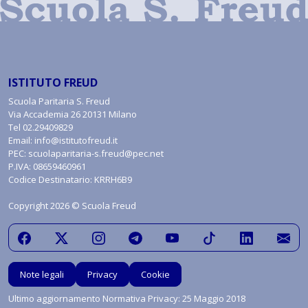
ISTITUTO FREUD
Scuola Paritaria S. Freud
Via Accademia 26 20131 Milano
Tel
02.29409829
Email:
info@istitutofreud.it
PEC:
scuolaparitaria-s.freud@pec.net
P.IVA: 08659460961
Codice Destinatario: KRRH6B9
Copyright 2026 © Scuola Freud
Note legali
Privacy
Cookie
Ultimo aggiornamento Normativa Privacy: 25 Maggio 2018