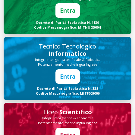
Entra
Decreto di Parità Scolastica N. 1139
Codice Meccanografico: MITNUQ500H
Tecnico Tecnologico
Informatico
Integr. Intelligenza artificiale & Robotica
Potenziamento madrelingua Inglese
Entra
Decreto di Parità Scolastica N. 338
Codice Meccanografico: MITF005006
Liceo
Scientifico
Integr. Informatica & Economia
Potenziamento madrelingua Inglese
Entra