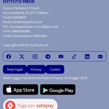
ISTITUTO FREUD
Scuola Paritaria S. Freud
Via Accademia 26 20131 Milano
Tel
02.29409829
Email:
info@istitutofreud.it
PEC:
scuolaparitaria-s.freud@pec.net
P.IVA: 08659460961
Codice Destinatario: KRRH6B9
Copyright 2026 © Scuola Freud
Note legali
Privacy
Cookie
Ultimo aggiornamento Normativa Privacy: 25 Maggio 2018