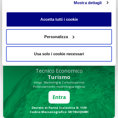
Mostra dettagli
Liceo delle Scienze Umane
Economico Sociale
Accetta tutti i cookie
Integr. Psicologia & Sociologia
Potenziamento madrelingua Inglese
Personalizza
Entra
Decreto di Parità Scolastica N. 2684
Usa solo i cookie necessari
Codice Meccanografico: MIPMRI500E
Tecnico Economico
Turismo
Integr. Marketing & Comunicazione
Potenziamento madrelingua Inglese
Entra
Decreto di Parità Scolastica N. 1139
Codice Meccanografico: MITNUQ500H