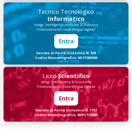
Tecnico Tecnologico
Informatico
Integr. Intelligenza artificiale & Robotica
Potenziamento madrelingua Inglese
Entra
Decreto di Parità Scolastica N. 338
Codice Meccanografico: MITF005006
Liceo
Scientifico
Integr. Informatica & Economia
Potenziamento madrelingua Inglese
Entra
Decreto di Parità Scolastica N. 1717
Codice Meccanografico: MIPSTF500R