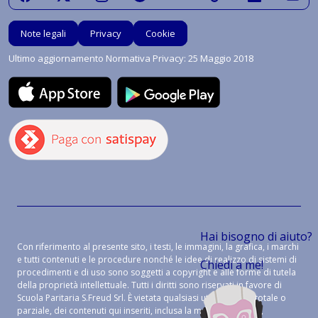
Note legali
Privacy
Cookie
Ultimo aggiornamento Normativa Privacy: 25 Maggio 2018
Hai bisogno di aiuto?
Con riferimento al presente sito, i testi, le immagini, la grafica, i marchi
e tutti contenuti e le procedure nonché le idee di realizzo di sistemi di
Chiedi a me!
procedimenti e di uso sono soggetti a copyright e alle forme di tutela
della proprietà intellettuale. Tutti i diritti sono riservati in favore di
Scuola Paritaria S.Freud Srl. È vietata qualsiasi utilizzazione, totale o
parziale, dei contenuti qui inseriti, inclusa la memorizzazione,