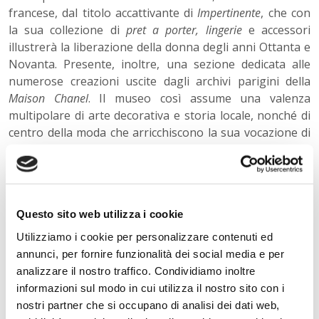
francese, dal titolo accattivante di
Impertinente
, che con
la sua collezione di
pret a porter, lingerie
e accessori
illustrerà la liberazione della donna degli anni Ottanta e
Novanta. Presente, inoltre, una sezione dedicata alle
numerose creazioni uscite dagli archivi parigini della
Maison Chanel
. Il museo così assume una valenza
multipolare di arte decorativa e storia locale, nonché di
centro della moda che arricchiscono la sua vocazione di
costume e società.
www.tourisme-mulhouse.com
www. Musee-impression.com
Questo sito web utilizza i cookie
Utilizziamo i cookie per personalizzare contenuti ed
« Indietro
annunci, per fornire funzionalità dei social media e per
analizzare il nostro traffico. Condividiamo inoltre
informazioni sul modo in cui utilizza il nostro sito con i
nostri partner che si occupano di analisi dei dati web,
Istituto Paritario S. Freud – Scuola Privata Milano – Scuola