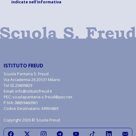
indicate
nell'informativa
ISTITUTO FREUD
Scuola Paritaria S. Freud
Via Accademia 26 20131 Milano
Tel
02.29409829
Email:
info@istitutofreud.it
PEC:
scuolaparitaria-s.freud@pec.net
P.IVA: 08659460961
Codice Destinatario: KRRH6B9
Copyright 2026 © Scuola Freud