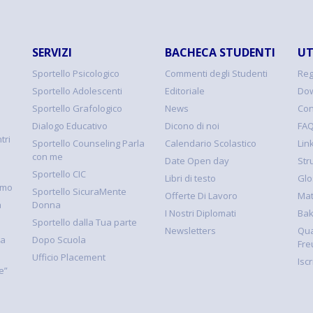
SERVIZI
BACHECA STUDENTI
UT
Sportello Psicologico
Commenti degli Studenti
Reg
Sportello Adolescenti
Editoriale
Dow
Sportello Grafologico
News
Con
Dialogo Educativo
Dicono di noi
FA
tri
Sportello Counseling Parla
Calendario Scolastico
Link
con me
Date Open day
Str
Sportello CIC
Libri di testo
Glo
smo
Sportello SicuraMente
Offerte Di Lavoro
Mat
à
Donna
I Nostri Diplomati
Ba
Sportello dalla Tua parte
Newsletters
Qua
la
Dopo Scuola
Fre
Ufficio Placement
Isc
e”