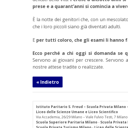
prese e a quarant’anni si comincia a viver
È la notte dei genitori che, con un mescolat
che i loro piccoli siano già diventati adulti.
E
per tutti coloro, che gli esami li hanno fa
Ecco perché a chi oggi si domanda se q
Servono ai giovani per crescere. Servono a 
nostre attese tradite o realizzate.
« Indietro
Istituto Paritario S. Freud – Scuola Privata Milano
Liceo delle Scienze Umane e Liceo Scientifico
Via Accademia, 26/29 Milano – Viale Fulvio Testi, 7 Milano
Scuola Superiore Paritaria Milano
-
Scuola Privata
Scuola Privata Turismo Milano
-
Liceo delle Scien