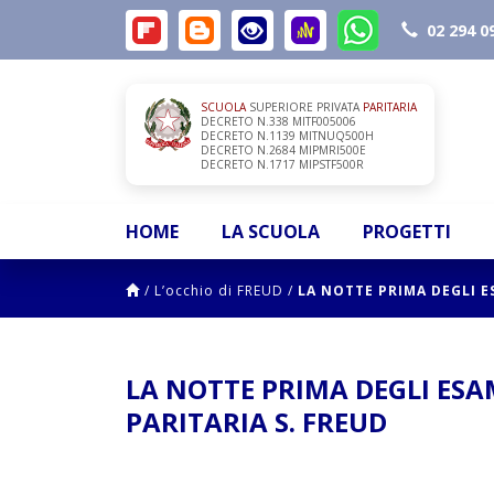
02 294 0
SCUOLA
SUPERIORE PRIVATA
PARITARIA
DECRETO N.338 MITF005006
DECRETO N.1139 MITNUQ500H
DECRETO N.2684 MIPMRI500E
DECRETO N.1717 MIPSTF500R
HOME
LA SCUOLA
PROGETTI
/
L’occhio di FREUD
/
LA NOTTE PRIMA DEGLI E
LA NOTTE PRIMA DEGLI ESA
PARITARIA S. FREUD