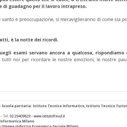
e di guadagno per il lavoro intrapreso.
o vanto e preoccupazione, si meraviglieranno di come sia po
tti, è la notte dei ricordi.
uegli esami servano ancora a qualcosa, rispondiamo c
tutti noi per ricordare le nostre emozioni, le nostre pau
 – Scuola paritaria: Istituto Tecnico Informatico, Istituto Tecnico Turis
 – Tel.
02.29409829
–
www.istitutofreud.it
 Informatica Milano
ze Umane indirizzo Economico Sociale Milano