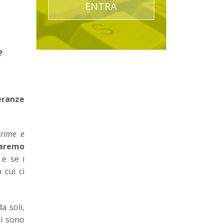
ENTRA
?
eranze
crime e
 saremo
e se i
 cui ci
a soli,
si sono