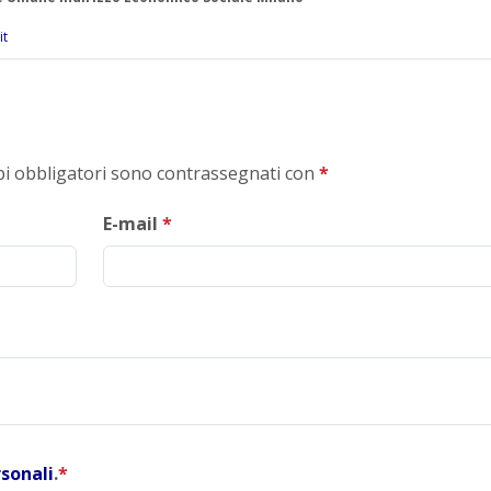
it
mpi obbligatori sono contrassegnati con
*
E-mail
*
rsonali
.
*