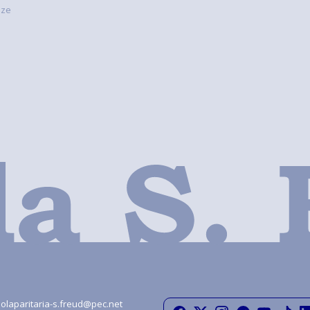
nze
olaparitaria-s.freud@pec.net