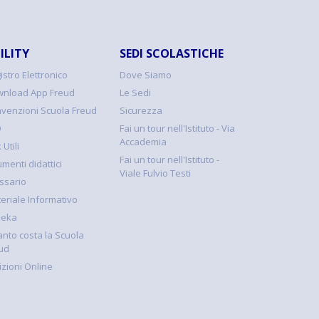
ILITY
SEDI SCOLASTICHE
istro Elettronico
Dove Siamo
nload App Freud
Le Sedi
venzioni Scuola Freud
Sicurezza
Q
Fai un tour nell'Istituto - Via
Accademia
 Utili
Fai un tour nell'Istituto -
umenti didattici
Viale Fulvio Testi
ssario
eriale Informativo
keka
nto costa la Scuola
ud
rizioni Online