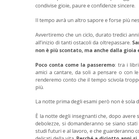
condivise gioie, paure e confidenze sincere.
Il tempo avrà un altro sapore e forse più nes
Avvertiremo che un ciclo, durato tredici ann
all’inizio di tanti ostacoli da oltrepassare.
Sar
non è più scontato, ma anche dalla gioia e
Poco conta come la passeremo
: tra i li
amici a cantare, da soli a pensare o con le
renderemo conto che il tempo scivola troppo
più.
La notte prima degli esami però non è sola d
È la notte degli insegnanti che, dopo avere s
debolezze, si domanderanno se siano stati 
studi futuri e al lavoro, e che guarderanno c
delicati della vita.
Perché a diciotto anni si