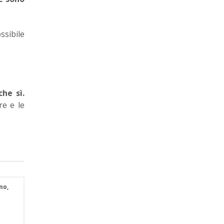
ssibile
he sì.
re e le
mo,