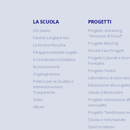
LA SCUOLA
PROGETTI
Chi Siamo
Progetto streaming
"Emozioni di Freud"
Perchè scegliere Noi
Progetto Mind Up
La Nostra Filosofia
Perchè Fare Progetti
Il Rappresentante Legale
Progetti Culturali e Incon
Il Coordinatore Didattico
Formativi
Riconoscimenti
Progetto Teatro
Organigramma
Laboratorio di Giornali
Politica per la Qualità e
Educazione alla Legalit
Amministrazione
Trasparente
Salute e Benessere
Video
Progetto educazione al
sessualità
Album
Progetto “timidissimo m
Scuola e Volontariato
Sport in Istituto