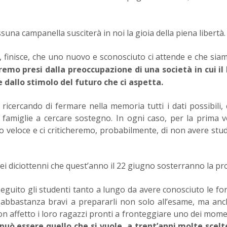
suna campanella susciterà in noi la gioia della piena libertà.
i, finisce, che uno nuovo e sconosciuto ci attende e che sia
emo presi dalla preoccupazione di una società in cui il
 dallo stimolo del futuro che ci aspetta.
bri ricercando di fermare nella memoria tutti i dati possibili, 
 famiglie a cercare sostegno. In ogni caso, per la prima vo
 veloce e ci criticheremo, probabilmente, di non avere stud
ei diciottenni che quest’anno il 22 giugno sosterranno la pr
eguito gli studenti tanto a lungo da avere conosciuto le for
abbastanza bravi a prepararli non solo all’esame, ma anc
on affetto i loro ragazzi pronti a fronteggiare uno dei mome
 può essere quello che si vuole, a trent’anni molte scel