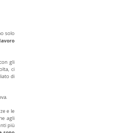
mo solo
 lavoro
con gli
lta, ci
iato di
ova.
ze e le
he agli
nti più
te sono