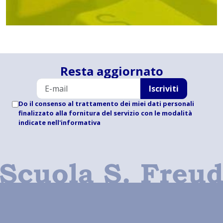
Resta aggiornato
Iscriviti
Do il consenso al trattamento dei miei dati personali
finalizzato alla fornitura del servizio con le modalità
indicate
nell'informativa