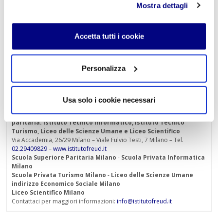
due poteri: quello della spada e quello della penna.
Mostra dettagli
Ma in realtà ce n'è un terzo, più forte di entrambi, ed è
quello delle donne".
Accetta tutti i cookie
1B Liceo delle Scienze Umane
Personalizza
« Indietro
Usa solo i cookie necessari
Istituto Paritario S. Freud – Scuola Privata Milano – Scuola
paritaria: Istituto Tecnico Informatico, Istituto Tecnico
Turismo, Liceo delle Scienze Umane e Liceo Scientifico
Via Accademia, 26/29 Milano – Viale Fulvio Testi, 7 Milano – Tel.
02.29409829
–
www.istitutofreud.it
Scuola Superiore Paritaria Milano
-
Scuola Privata Informatica
Milano
Scuola Privata Turismo Milano
-
Liceo delle Scienze Umane
indirizzo Economico Sociale Milano
Liceo Scientifico Milano
Contattaci per maggiori informazioni:
info@istitutofreud.it