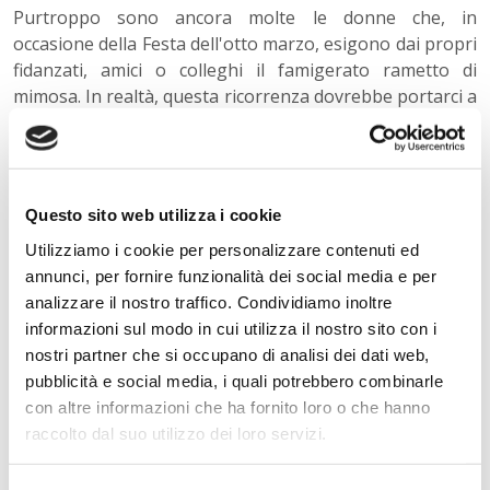
Purtroppo sono ancora molte le donne che, in
occasione della Festa dell'otto marzo, esigono dai propri
fidanzati, amici o colleghi il famigerato rametto di
mimosa. In realtà, questa ricorrenza dovrebbe portarci a
riflettere e a discutere sulla condizione della donna
oggigiorno, chiedendoci in primis: come mai fa ancora
notizia una donna a capo di un'azienda o una donna
astronauta?
Questo sito web utilizza i cookie
Forse è perché, nella società di oggi, la differenza
Utilizziamo i cookie per personalizzare contenuti ed
tra uomo e donna continua a essere fortemente
annunci, per fornire funzionalità dei social media e per
percepita, soprattutto in ambito economico e lavorativo.
analizzare il nostro traffico. Condividiamo inoltre
Meglio quindi lasciare da parte le cene e gli spogliarelli
informazioni sul modo in cui utilizza il nostro sito con i
nella serata dell'8 marzo e rivalutare il concetto di
nostri partner che si occupano di analisi dei dati web,
uguaglianza che, ogni tanto, viene a
pubblicità e social media, i quali potrebbero combinarle
mancare. Concludiamo, citando una frase di Malala
con altre informazioni che ha fornito loro o che hanno
Yousafzai, attivista femminile.
"Nessuna lotta può
raccolto dal suo utilizzo dei loro servizi.
concludersi vittoriosamente se le donne non vi
partecipano affianco a degli uomini. Al mondo ci sono