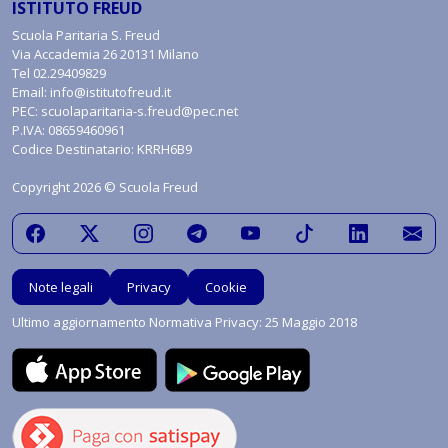
ISTITUTO FREUD
Scuola Paritaria S. Freud
Via Accademia 26 20131 Milano
Tel
02.29409829
Email:
info@istitutofreud.it
PEC:
scuolaparitaria-s.freud@pec.net
P.IVA: 08659460961
Codice Destinatario: KRRH6B9
Copyright 2026 © Scuola Freud
Note legali
Privacy
Cookie
Ultimo aggiornamento Normativa Privacy: 25 Maggio 2018