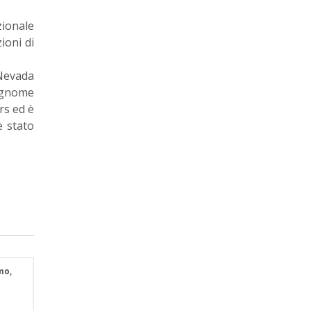
zionale
ioni di
 Nevada
cognome
rs ed è
è stato
mo,