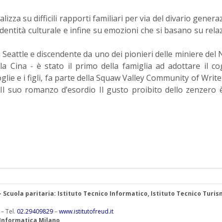
zza su difficili rapporti familiari per via del divario genera
l’identità culturale e infine su emozioni che si basano su relaz
i Seattle e discendente da uno dei pionieri delle miniere del
a Cina - è stato il primo della famiglia ad adottare il 
lie e i figli, fa parte della Squaw Valley Community of Write
 Il suo romanzo d’esordio Il gusto proibito dello zenzero 
.
 – Scuola paritaria: Istituto Tecnico Informatico, Istituto Tecnico Turis
 – Tel.
02.29409829
–
www.istitutofreud.it
 Informatica Milano