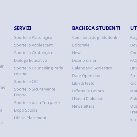
SERVIZI
BACHECA STUDENTI
UT
Sportello Psicologico
Commenti degli Studenti
Reg
Sportello Adolescenti
Editoriale
Dow
Sportello Grafologico
News
Con
Dialogo Educativo
Dicono di noi
FA
tri
Sportello Counseling Parla
Calendario Scolastico
Link
con me
Date Open day
Str
Sportello CIC
Libri di testo
Glo
smo
Sportello SicuraMente
Offerte Di Lavoro
Mat
à
Donna
I Nostri Diplomati
Ba
Sportello dalla Tua parte
Newsletters
Qua
la
Dopo Scuola
Fre
Ufficio Placement
Isc
e”