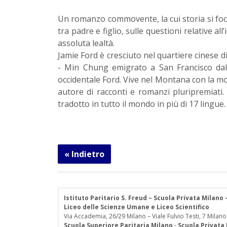
Un romanzo commovente, la cui storia si focali
tra padre e figlio, sulle questioni relative al
assoluta lealtà.
Jamie Ford è cresciuto nel quartiere cinese d
- Min Chung emigrato a San Francisco dall
occidentale Ford. Vive nel Montana con la mog
autore di racconti e romanzi pluripremiati.
tradotto in tutto il mondo in più di 17 lingue
« Indietro
Istituto Paritario S. Freud – Scuola Privata Milano
Liceo delle Scienze Umane e Liceo Scientifico
Via Accademia, 26/29 Milano – Viale Fulvio Testi, 7 Milano
Scuola Superiore Paritaria Milano
-
Scuola Privata