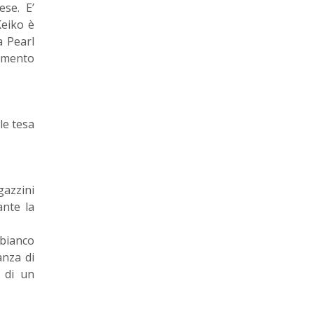
ese. E’
Keiko è
a Pearl
namento
le tesa
gazzini
ante la
 bianco
anza di
 di un