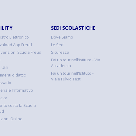
ILITY
SEDI SCOLASTICHE
istro Elettronico
Dove Siamo
nload App Freud
Le Sedi
venzioni Scuola Freud
Sicurezza
Q
Fai un tour nell'Istituto - Via
Accademia
 Utili
Fai un tour nell'Istituto -
umenti didattici
Viale Fulvio Testi
ssario
eriale Informativo
keka
nto costa la Scuola
ud
rizioni Online