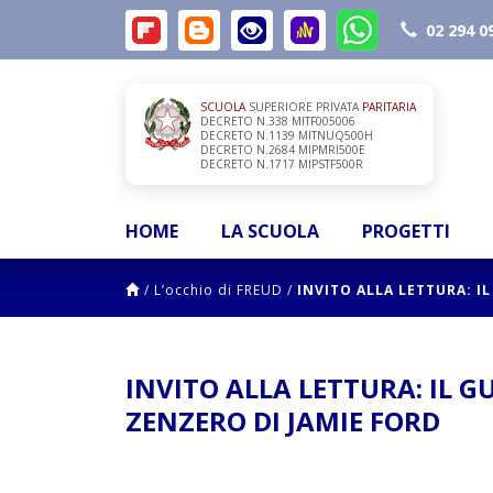
02 294 0
SCUOLA
SUPERIORE PRIVATA
PARITARIA
DECRETO N.338 MITF005006
DECRETO N.1139 MITNUQ500H
DECRETO N.2684 MIPMRI500E
DECRETO N.1717 MIPSTF500R
HOME
LA SCUOLA
PROGETTI
/
L’occhio di FREUD
/
INVITO ALLA LETTURA: I
INVITO ALLA LETTURA: IL G
ZENZERO DI JAMIE FORD