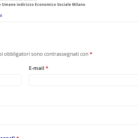
ze Umane indirizzo Economico Sociale Milano
it
mpi obbligatori sono contrassegnati con
*
E-mail
*