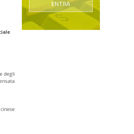
ENTRA
ciale
e degli
sensata
cinese