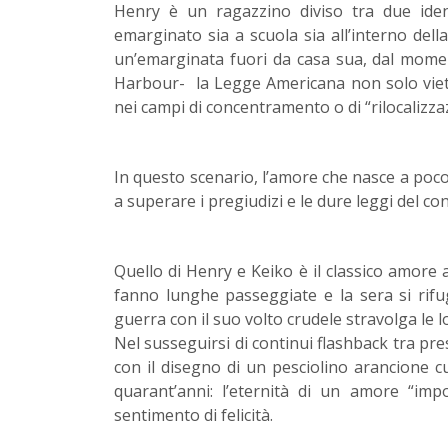
Henry è un ragazzino diviso tra due iden
emarginato sia a scuola sia all’interno del
un’emarginata fuori da casa sua, dal moment
Harbour- la Legge Americana non solo vieta
nei campi di concentramento o di “rilocalizza
In questo scenario, l’amore che nasce a poc
a superare i pregiudizi e le dure leggi del conf
Quello di Henry e Keiko è il classico amore 
fanno lunghe passeggiate e la sera si rif
guerra con il suo volto crudele stravolga le l
Nel susseguirsi di continui flashback tra p
con il disegno di un pesciolino arancione c
quarant’anni: l’eternità di un amore “im
sentimento di felicità.