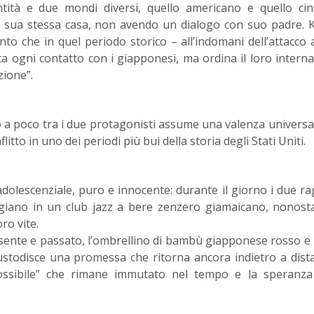
tità e due mondi diversi, quello americano e quello cin
la sua stessa casa, non avendo un dialogo con suo padre. 
o che in quel periodo storico – all’indomani dell’attacco 
 ogni contatto con i giapponesi, ma ordina il loro inter
zione”.
o a poco tra i due protagonisti assume una valenza universa
litto in uno dei periodi più bui della storia degli Stati Uniti.
adolescenziale, puro e innocente: durante il giorno i due ra
ugiano in un club jazz a bere zenzero giamaicano, nonost
oro vite.
resente e passato, l’ombrellino di bambù giapponese rosso e
ustodisce una promessa che ritorna ancora indietro a dist
possibile” che rimane immutato nel tempo e la speranza