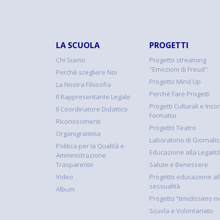
LA SCUOLA
PROGETTI
Chi Siamo
Progetto streaming
"Emozioni di Freud"
Perchè scegliere Noi
Progetto Mind Up
La Nostra Filosofia
Perchè Fare Progetti
Il Rappresentante Legale
Progetti Culturali e Incon
Il Coordinatore Didattico
Formativi
Riconoscimenti
Progetto Teatro
Organigramma
Laboratorio di Giornali
Politica per la Qualità e
Educazione alla Legalit
Amministrazione
Trasparente
Salute e Benessere
Video
Progetto educazione al
sessualità
Album
Progetto “timidissimo m
Scuola e Volontariato