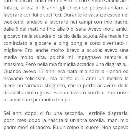
farci mancare nulla
. Per questo io l’ho sempre ammirato.
Infatti, all’età di 8 anni, gli chiesi se potessi andare a
lavorare con lui e così feci. Durante le vacanze estive nel
weekend, andavo a lavorare nei campi con mio padre,
dalle 6 del mattino fino alle 9 di sera. Avevo molti amici,
giocavo nella squadra di calcio della scuola. Alle medie ho
cominciato a giocare a ping pong e sono diventato il
migliore. Ero anche molto bravo a scuola: avevo una
media molto alta, poiché mi impegnavo sempre al
massimo. Però nella mia famiglia accadde una disgrazia…
Quando avevo 13 anni era nata mia sorella Hanan ed
eravamo felicissimi, ma all’età di 3 anni un medico le
diede un farmaco sbagliato, che la portò ad avere delle
disabilità molto gravi. Hanan diventò sorda e non riuscì
a camminare per molto tempo.
Sei
anni dopo, ci fu una seconda, erribile disgrazia:
pochi mesi dopo la nascita di un’altra sorella, Iman, mio
padre morì di cancro. Fu un colpo al cuore. Non sapevo