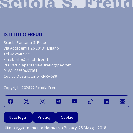
ISTITUTO FREUD
Scuola Paritaria S. Freud
Via Accademia 26 20131 Milano
Tel
02.29409829
Email:
info@istitutofreud.it
PEC:
scuolaparitaria-s.freud@pec.net
P.IVA: 08659460961
Codice Destinatario: KRRH6B9
Copyright 2026 © Scuola Freud
Note legali
Privacy
Cookie
Ultimo aggiornamento Normativa Privacy: 25 Maggio 2018