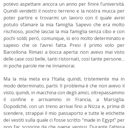
potevo aspettare ancora un anno per finire l’università.
Quindi vendetti il nostro terreno e la nostra mucca per
poter partire e trovarmi un lavoro con il quale avrei
potuto sfamare la mia famiglia. Sapevo che era molto
rischioso, poiché lasciai la mia famiglia senza cibo e con
pochi soldi; però, comunque, io ero molto determinato e
sapevo che ce l’avrei fatta. Presi il primo volo per
Barcellona. Rimasi a bocca aperta: non avevo mai visto
delle case così belle, tanti ristornati, così tante persone…
in poche parole me ne innamorai.
Ma la mia meta era l’Italia
; quindi, tristemente ma in
modo determinato, partii.
Il problema è che non avevo il
visto
; quindi, in macchina con degli amici, oltrepassammo
il confine e arrivammo in Francia, a Marsiglia.
Dopodiché, con un treno arrivai fino a Nizza e, prima di
scendere, strappai il mio passaporto e tutte le etichette
dei vestiti sulla quale ci fosse scritto “made in Egypt” per
non far scoprire da che paese venissi. Durante l’attesa