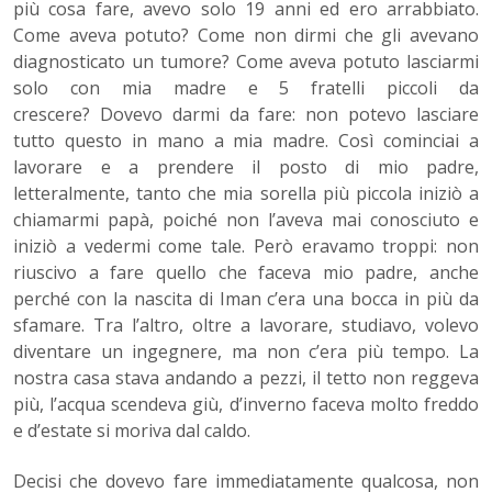
più cosa fare, avevo solo 19 anni ed ero arrabbiato.
Come aveva potuto? Come non dirmi che gli avevano
diagnosticato un tumore? Come aveva potuto lasciarmi
solo con mia madre e 5 fratelli piccoli da
crescere?
Dovevo darmi da fare
: non potevo lasciare
tutto questo in mano a mia madre. Così cominciai a
lavorare e a prendere il posto di mio padre,
letteralmente, tanto che mia sorella più piccola iniziò a
chiamarmi papà, poiché non l’aveva mai conosciuto e
iniziò a vedermi come tale. Però eravamo troppi: non
riuscivo a fare quello che faceva mio padre, anche
perché con la nascita di Iman c’era una bocca in più da
sfamare. Tra l’altro, oltre a lavorare, studiavo, volevo
diventare un ingegnere, ma non c’era più tempo. La
nostra casa stava andando a pezzi, il tetto non reggeva
più, l’acqua scendeva giù, d’inverno faceva molto freddo
e d’estate si moriva dal caldo.
Decisi che dovevo fare immediatamente qualcosa, non