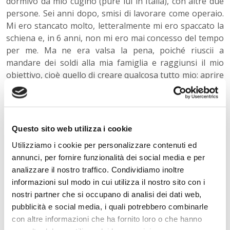
dormivo da mio cugino (pure lui in Italia), con altre due
persone.
Sei
anni dopo, smisi di lavorare come operaio.
Mi ero stancato molto, letteralmente mi ero spaccato la
schiena e, in 6 anni, non mi ero mai concesso del tempo
per me. Ma ne era valsa la pena, poiché riuscii a
mandare dei soldi alla mia famiglia e raggiunsi il mio
obiettivo, cioè quello di creare qualcosa tutto mio: aprire
un’azienda. Aprii un’impresa di pulizie e, con i soldi
ottenuti, riuscii a far avere ai miei fratelli il matrimonio e
la casa dei loro sogni. Ristrutturai la casa di mia madre,
che divenne una casa a 4 piani. Dopo aver pensato a
Questo sito web utilizza i cookie
tutta la mia famiglia, finalmente ho potuto concedermi
Utilizziamo i cookie per personalizzare contenuti ed
del tempo e iniziai ad uscire con gli amici e conoscere
annunci, per fornire funzionalità dei social media e per
gente nuova. Un giorno, a casa di amici, conobbi una
analizzare il nostro traffico. Condividiamo inoltre
ragazza: mi attirò subito: era bellissima.
informazioni sul modo in cui utilizza il nostro sito con i
nostri partner che si occupano di analisi dei dati web,
Scoprii che era egiziana ed abitava nel mio stesso paese
pubblicità e social media, i quali potrebbero combinarle
in Egitto! Non credo fosse stata una coincidenza. Io
con altre informazioni che ha fornito loro o che hanno
credo nel destino e, secondo me, quello è stato destino.