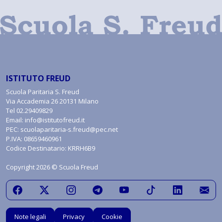
ISTITUTO FREUD
Scuola Paritaria S. Freud
Via Accademia 26 20131 Milano
Tel
02.29409829
Email:
info@istitutofreud.it
PEC:
scuolaparitaria-s.freud@pec.net
P.IVA: 08659460961
Codice Destinatario: KRRH6B9
Copyright 2026 © Scuola Freud
Note legali
Privacy
Cookie