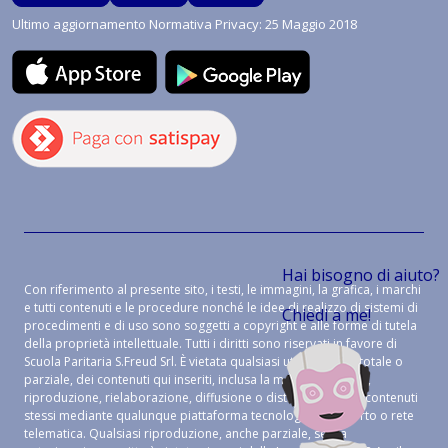
Ultimo aggiornamento Normativa Privacy: 25 Maggio 2018
Hai bisogno di aiuto?
Con riferimento al presente sito, i testi, le immagini, la grafica, i marchi
e tutti contenuti e le procedure nonché le idee di realizzo di sistemi di
Chiedi a me!
procedimenti e di uso sono soggetti a copyright e alle forme di tutela
della proprietà intellettuale. Tutti i diritti sono riservati in favore di
Scuola Paritaria S.Freud Srl. È vietata qualsiasi utilizzazione, totale o
parziale, dei contenuti qui inseriti, inclusa la memorizzazione,
riproduzione, rielaborazione, diffusione o distribuzione dei contenuti
stessi mediante qualunque piattaforma tecnologica, supporto o rete
telematica. Qualsiasi riproduzione, anche parziale, senza