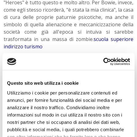
"Heroes" è tutto questo e molto altro. Per Bowie, invece,
come egli stesso ricorderà, "è stata la mia clinica", la casa
di cura delle proprie paturnie psicotiche, ma anche il
simbolo di quella alienazione e meccanicizzazione della
società come già all'epoca si intuiva si sarebbe
trasformata in una massa di zombie.
scuola superiore
indirizzo turismo
Questo sito web utilizza i cookie
« Indietro
Utilizziamo i cookie per personalizzare contenuti ed
annunci, per fornire funzionalità dei social media e per
analizzare il nostro traffico. Condividiamo inoltre
informazioni sul modo in cui utilizza il nostro sito con i
Istituto Paritario S. Freud – Scuola Privata Milano – Scuola
nostri partner che si occupano di analisi dei dati web,
paritaria: Istituto Tecnico Informatico, Istituto Tecnico
Turismo, Liceo delle Scienze Umane e Liceo Scientifico
pubblicità e social media, i quali potrebbero combinarle
Via Accademia, 26/29 Milano – Viale Fulvio Testi, 7 Milano – Tel.
con altre informazioni che ha fornito loro o che hanno