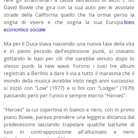
fare gli straordinari a causa dell'abuso di alcol. È un
David Bowie che gira con la sua auto per le assolate
strade della California quello che ha ormai perso la
voglia di vivere e che sogna la sua Europa.
liceo
economico sociale
Ma per il Duca stava nascendo una nuova fase della vita
e in pieno periodo dell'esplosione punk, si stavano
gettando le basi per ciò che sarebbe venuto dopo lo
stesso punk: la new wave. Furono i suoi tre album
registrati a Berlino a dare il via a tutto il marasma che il
mondo della musica avrebbe visto negli anni successivi;
si iniziò con "Low" (1977) e si finì con "Lodger" (1979)
passando però per l’unico e sempre eterno "Heroes".
"Heroes" la cui copertina in bianco e nero, con in primo
piano Bowie, pareva prendere una leggera distanza dal
predecessore lasciando trapelare qualche barlume di
luce in contrapposizione all'allucinato e nero