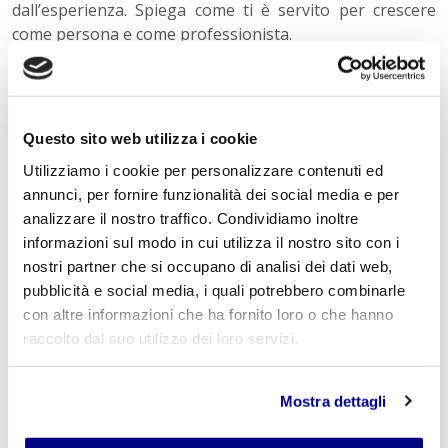
dall’esperienza. Spiega come ti è servito per crescere
come persona e come professionista.
28
Cosa la motiva?
La risposta a questa domanda deve mostrare
Questo sito web utilizza i cookie
all’intervistatore che sei appassionato del tuo settore.
Utilizziamo i cookie per personalizzare contenuti ed
29
Che disponibilità ha?
annunci, per fornire funzionalità dei social media e per
analizzare il nostro traffico. Condividiamo inoltre
È importante recarsi al colloquio sapendo esattamente
informazioni sul modo in cui utilizza il nostro sito con i
quando sarai disponibile per lavorare. La maggior parte
nostri partner che si occupano di analisi dei dati web,
degli incarichi elencano gli orari previsti, per cui
pubblicità e social media, i quali potrebbero combinarle
controlla in anticipo che siano il linea con le tue attese e
con altre informazioni che ha fornito loro o che hanno
la tua disponibilità.
raccolto dal suo utilizzo dei loro servizi.
30
Chi è il tuo mentore?
Mostra dettagli
La tua risposta dirà molto su chi e cosa tieni in