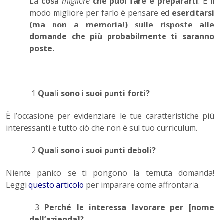
La
cosa
migliore
che puoi fare è prepararti
. E il
modo migliore per farlo è pensare ed
esercitarsi
(ma non a memoria!) sulle risposte alle
domande che più probabilmente ti saranno
poste.
1
Quali sono i suoi punti forti?
È l’occasione per evidenziare le tue caratteristiche più
interessanti e tutto ciò che non è sul tuo curriculum.
2
Quali sono i suoi punti deboli?
Niente panico se ti pongono la temuta domanda!
Leggi
questo articolo
per imparare come affrontarla.
3
Perché le interessa lavorare per [nome
dell’azienda]?