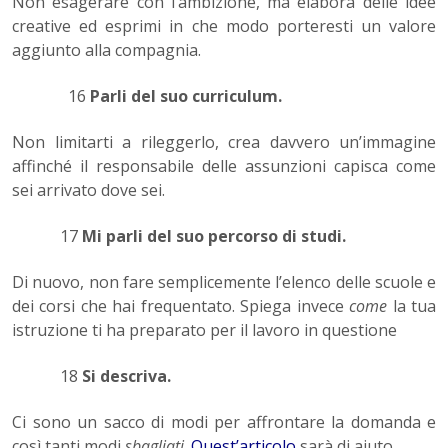
Non esagerare con l’ambizione, ma elabora delle idee
creative ed esprimi in che modo porteresti un valore
aggiunto alla compagnia.
16
Parli del suo curriculum.
Non limitarti a rileggerlo, crea davvero un’immagine
affinché il responsabile delle assunzioni capisca come
sei arrivato dove sei.
17
Mi parli del suo percorso di studi.
Di nuovo, non fare semplicemente l’elenco delle scuole e
dei corsi che hai frequentato. Spiega invece
come
la tua
istruzione ti ha preparato per il lavoro in questione
18
Si descriva.
Ci sono un sacco di modi per affrontare la domanda e
così tanti modi
sbagliati
.
Quest’articolo
sarà di aiuto.