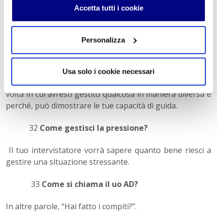
considerazione, per cui sii onesto pur meditando sulla
Accetta tutti i cookie
tua risposta.
31
Mi dica di una volta in cui non era d’accordo
Personalizza
con il suo capo.
Di sicuro non vorrai parlare di quella lite furibonda con il
Usa solo i cookie necessari
tuo capo, ma raccontare al tuo intervistatore di una
volta in cui avresti gestito qualcosa in maniera diversa e
perché, può dimostrare le tue capacità di guida.
32
Come gestisci la pressione?
Il tuo intervistatore vorrà sapere quanto bene riesci a
gestire una situazione stressante.
33
Come si chiama il uo AD?
In altre parole, “Hai fatto i compiti?”.