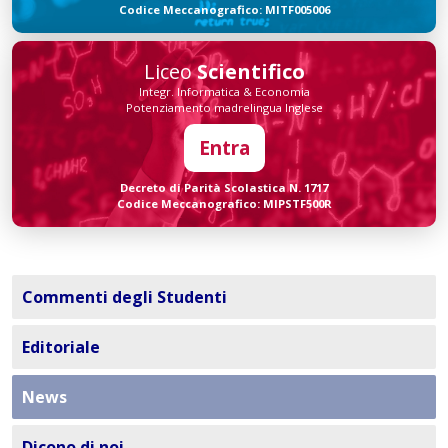
Codice Meccanografico: MITF005006
Liceo
Scientifico
Integr. Informatica & Economia
Potenziamento madrelingua Inglese
Entra
Decreto di Parità Scolastica N. 1717
Codice Meccanografico: MIPSTF500R
Commenti degli Studenti
Editoriale
News
Dicono di noi