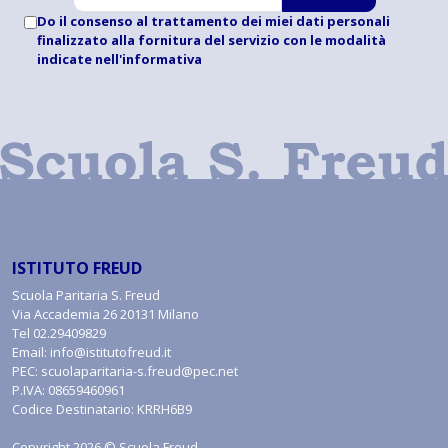
Do il consenso al trattamento dei miei dati personali
finalizzato alla fornitura del servizio con le modalità
indicate
nell'informativa
ISTITUTO FREUD
Scuola Paritaria S. Freud
Via Accademia 26 20131 Milano
Tel
02.29409829
Email:
info@istitutofreud.it
PEC:
scuolaparitaria-s.freud@pec.net
P.IVA: 08659460961
Codice Destinatario: KRRH6B9
Copyright 2026 © Scuola Freud