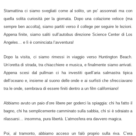
Stamattina ci siamo svegliati come al solito, un po’ assonnati ma con
quella solita curiosità per la giornata. Dopo una colazione veloce (ma
sempre ben accolta), siamo partiti verso il college per seguire le lezioni.
Appena finite, siamo saliti sull’autobus direzione Science Center di Los
Angeles… e lì è cominciata l’avventura!
Dopo la visita, ci siamo rimessi in viaggio verso Huntington Beach.
Un’oretta di strada, tra chiacchiere e musica, e finalmente siamo arrivati.
Appena scesi dal pullman ci ha investiti quell’aria salmastra tipica
dell’oceano e, insieme al suono delle onde e ai surfisti che sfrecciavano
tra le onde, sembrava di essere finiti dentro a un film californiano!
Abbiamo avuto un paio d’ore libere per goderci la spiaggia: chi ha fatto il
bagno, chi ha semplicemente camminato sulla sabbia, chi si è sdraiato a
rilassarsi… insomma, pura libertà. L’atmosfera era davvero magica.
Poi, al tramonto, abbiamo acceso un falò proprio sulla riva. C’era