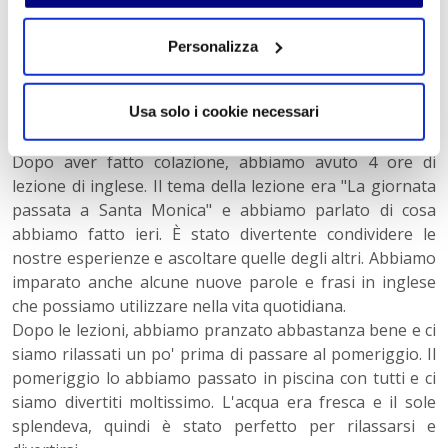
Giorno 5
Personalizza
Oggi è stato un giorno fantastico! Abbiamo iniziato la
giornata con una buona colazione, che ci ha dato
Usa solo i cookie necessari
l'energia necessaria per affrontare le attività che
avevamo in programma.
Dopo aver fatto colazione, abbiamo avuto 4 ore di
lezione di inglese. Il tema della lezione era "La giornata
passata a Santa Monica" e abbiamo parlato di cosa
abbiamo fatto ieri. È stato divertente condividere le
nostre esperienze e ascoltare quelle degli altri. Abbiamo
imparato anche alcune nuove parole e frasi in inglese
che possiamo utilizzare nella vita quotidiana.
Dopo le lezioni, abbiamo pranzato abbastanza bene e ci
siamo rilassati un po' prima di passare al pomeriggio. Il
pomeriggio lo abbiamo passato in piscina con tutti e ci
siamo divertiti moltissimo. L'acqua era fresca e il sole
splendeva, quindi è stato perfetto per rilassarsi e