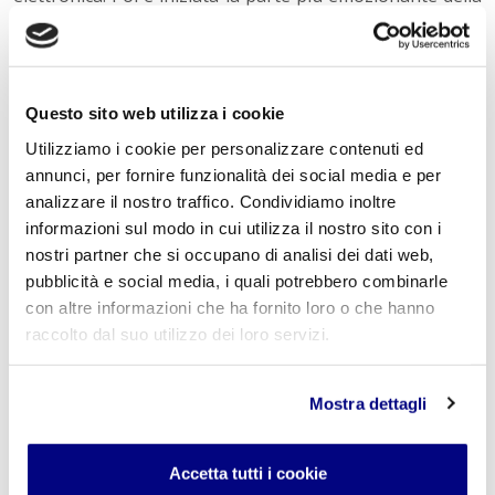
giornata: Venice Beach. Appena arrivati, il paesaggio di
palme, skatepark e giovani ovunque mi ha trasmesso un
senso di libertà indescrivibile. L’atmosfera era vivace,
quasi cinematografica.
Questo sito web utilizza i cookie
Utilizziamo i cookie per personalizzare contenuti ed
Infine, ci siamo spostati a Santa Monica. Il famoso molo,
annunci, per fornire funzionalità dei social media e per
con le sue giostre, le luci, la ruota panoramica e il
analizzare il nostro traffico. Condividiamo inoltre
profumo del mare, mi ha lasciato senza parole. È stato
informazioni sul modo in cui utilizza il nostro sito con i
uno di quei momenti in cui ti fermi e pensi: “Sono
nostri partner che si occupano di analisi dei dati web,
davvero qui?”. Dopo un giro tra i negozietti e la cena,
pubblicità e social media, i quali potrebbero combinarle
siamo rientrati in college, stanchi ma con gli occhi
con altre informazioni che ha fornito loro o che hanno
ancora pieni di meraviglia.
raccolto dal suo utilizzo dei loro servizi.
Questa giornata mi ha regalato emozioni forti e ricordi
che porterò con me per sempre.
Mostra dettagli
Accetta tutti i cookie
Sabato 28 giugno