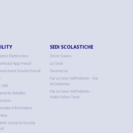
ILITY
SEDI SCOLASTICHE
istro Elettronico
Dove Siamo
nload App Freud
Le Sedi
venzioni Scuola Freud
Sicurezza
Q
Fai un tour nell'Istituto - Via
Accademia
 Utili
Fai un tour nell'Istituto -
umenti didattici
Viale Fulvio Testi
ssario
eriale Informativo
keka
nto costa la Scuola
ud