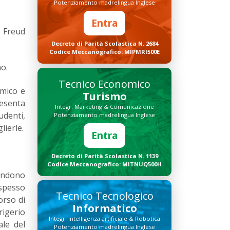
Potenziamento madrelingua Inglese
Entra
. Freud
Decreto di Parità Scolastica N. 2684
Codice Meccanografico: MIPMRI500E
no.
Tecnico Economico
omico e
Turismo
resenta
Integr. Marketing & Comunicazione
udenti,
Potenziamento madrelingua Inglese
lierle.
Entra
Decreto di Parità Scolastica N. 1139
Codice Meccanografico: MITNUQ500H
bandono
 spesso
Tecnico Tecnologico
orso di
Informatico
rigerio
Integr. Intelligenza artificiale & Robotica
ale del
Potenziamento madrelingua Inglese