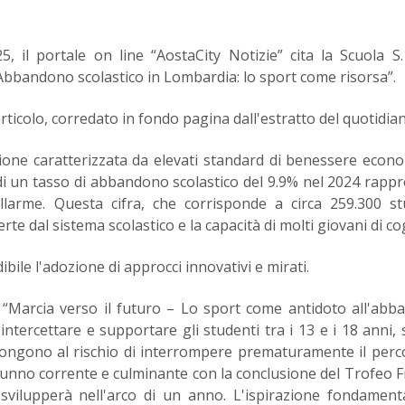
, il portale on line “AostaCity Notizie” cita la Scuola S
o “Abbandono scolastico in Lombardia: lo sport come risorsa”.
'articolo, corredato in fondo pagina dall'estratto del quotidia
one caratterizzata da elevati standard di benessere econ
 di un tasso di abbandono scolastico del 9.9% nel 2024 rapp
larme. Questa cifra, che corrisponde a circa 259.300 st
te dal sistema scolastico e la capacità di molti giovani di cog
ibile l'adozione di approcci innovativi e mirati.
 “Marcia verso il futuro – Lo sport come antidoto all'ab
 intercettare e supportare gli studenti tra i 13 e i 18 anni,
espongono al rischio di interrompere prematuramente il perc
utunno corrente e culminante con la conclusione del Trofeo F
svilupperà nell'arco di un anno. L'ispirazione fondament