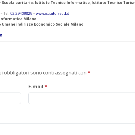
 – Scuola paritaria: Istituto Tecnico Informatico, Istituto Tecnico Turis
 – Tel.
02.29409829
–
www.istitutofreud.it
 Informatica Milano
ze Umane indirizzo Economico Sociale Milano
it
mpi obbligatori sono contrassegnati con
*
E-mail
*