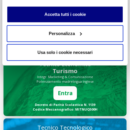
Liceo delle Scienze Umane
Economico Sociale
Integr. Psicologia & Sociologia
Accetta tutti i cookie
Potenziamento madrelingua Inglese
Entra
Personalizza
Decreto di Parità Scolastica N. 2684
Codice Meccanografico: MIPMRI500E
Usa solo i cookie necessari
Tecnico Economico
Turismo
Integr. Marketing & Comunicazione
Potenziamento madrelingua Inglese
Entra
Decreto di Parità Scolastica N. 1139
Codice Meccanografico: MITNUQ500H
Tecnico Tecnologico