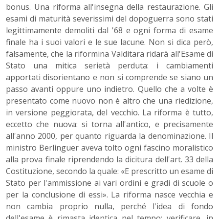
bonus. Una riforma all'insegna della restaurazione. Gli
esami di maturità severissimi del dopoguerra sono stati
legittimamente demoliti dal '68 e ogni forma di esame
finale ha i suoi valori e le sue lacune. Non si dica però,
falsamente, che la riformina Valditara ridarà all'Esame di
Stato una mitica serietà perduta: i cambiamenti
apportati disorientano e non si comprende se siano un
passo avanti oppure uno indietro. Quello che a volte è
presentato come nuovo non è altro che una riedizione,
in versione peggiorata, del vecchio. La riforma è tutto,
eccetto che nuova: si torna all'antico, e precisamente
all'anno 2000, per quanto riguarda la denominazione. Il
ministro Berlinguer aveva tolto ogni fascino moralistico
alla prova finale riprendendo la dicitura dell'art. 33 della
Costituzione, secondo la quale: «E prescritto un esame di
Stato per l'ammissione ai vari ordini e gradi di scuole o
per la conclusione di essi». La riforma nasce vecchia e
non cambia proprio nulla, perché l'idea di fondo
dell'esame è rimasta identica nel tempo: verificare, in