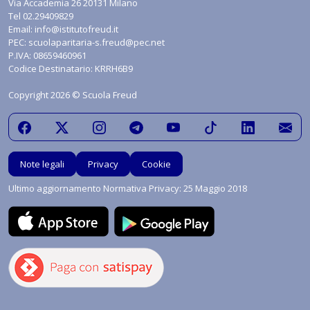
Via Accademia 26 20131 Milano
Tel
02.29409829
Email:
info@istitutofreud.it
PEC:
scuolaparitaria-s.freud@pec.net
P.IVA: 08659460961
Codice Destinatario: KRRH6B9
Copyright 2026 © Scuola Freud
Note legali
Privacy
Cookie
Ultimo aggiornamento Normativa Privacy: 25 Maggio 2018