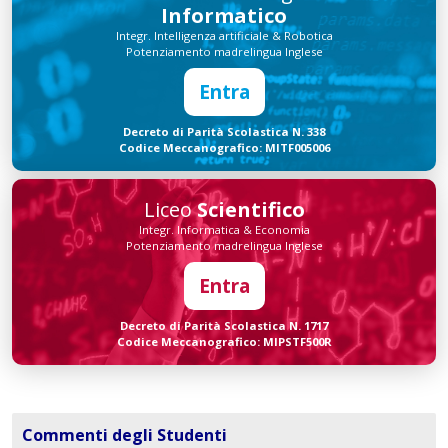
Informatico
Integr. Intelligenza artificiale & Robotica
Potenziamento madrelingua Inglese
Entra
Decreto di Parità Scolastica N. 338
Codice Meccanografico: MITF005006
Liceo
Scientifico
Integr. Informatica & Economia
Potenziamento madrelingua Inglese
Entra
Decreto di Parità Scolastica N. 1717
Codice Meccanografico: MIPSTF500R
Commenti degli Studenti