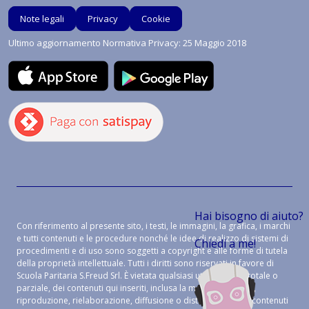
Note legali
Privacy
Cookie
Ultimo aggiornamento Normativa Privacy: 25 Maggio 2018
Hai bisogno di aiuto?
Con riferimento al presente sito, i testi, le immagini, la grafica, i marchi
e tutti contenuti e le procedure nonché le idee di realizzo di sistemi di
Chiedi a me!
procedimenti e di uso sono soggetti a copyright e alle forme di tutela
della proprietà intellettuale. Tutti i diritti sono riservati in favore di
Scuola Paritaria S.Freud Srl. È vietata qualsiasi utilizzazione, totale o
parziale, dei contenuti qui inseriti, inclusa la memorizzazione,
riproduzione, rielaborazione, diffusione o distribuzione dei contenuti