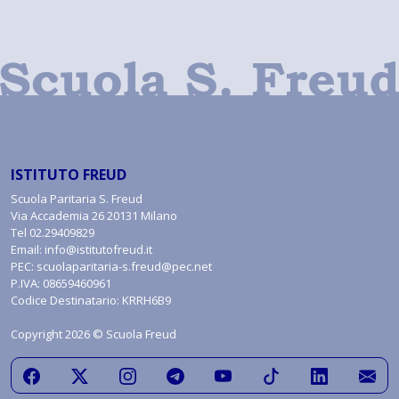
ISTITUTO FREUD
Scuola Paritaria S. Freud
Via Accademia 26 20131 Milano
Tel
02.29409829
Email:
info@istitutofreud.it
PEC:
scuolaparitaria-s.freud@pec.net
P.IVA: 08659460961
Codice Destinatario: KRRH6B9
Copyright 2026 © Scuola Freud