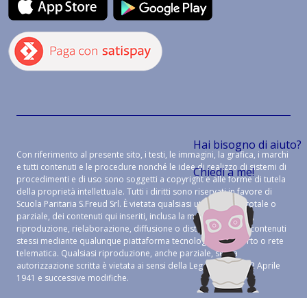
Hai bisogno di aiuto?
Con riferimento al presente sito, i testi, le immagini, la grafica, i marchi
e tutti contenuti e le procedure nonché le idee di realizzo di sistemi di
Chiedi a me!
procedimenti e di uso sono soggetti a copyright e alle forme di tutela
della proprietà intellettuale. Tutti i diritti sono riservati in favore di
Scuola Paritaria S.Freud Srl. È vietata qualsiasi utilizzazione, totale o
parziale, dei contenuti qui inseriti, inclusa la memorizzazione,
riproduzione, rielaborazione, diffusione o distribuzione dei contenuti
stessi mediante qualunque piattaforma tecnologica, supporto o rete
telematica. Qualsiasi riproduzione, anche parziale, senza
autorizzazione scritta è vietata ai sensi della Legge 633 del 22 Aprile
1941 e successive modifiche.
CREDITS:
ALEIDE WEB AGENCY