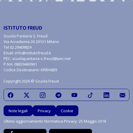
ISTITUTO FREUD
Scuola Paritaria S. Freud
Via Accademia 26 20131 Milano
Tel
02.29409829
Email:
info@istitutofreud.it
PEC:
scuolaparitaria-s.freud@pec.net
P.IVA: 08659460961
Codice Destinatario: KRRH6B9
Copyright 2026 © Scuola Freud
Note legali
Privacy
Cookie
Ultimo aggiornamento Normativa Privacy: 25 Maggio 2018