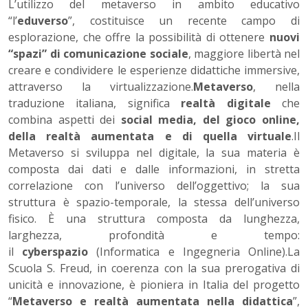
L’utilizzo del metaverso in ambito educativo
“l’
eduverso
”, costi­tuisce un recente campo di
esplorazione, che offre la possibilità di ottenere
nuovi
“spazi” di comunicazione sociale
, maggiore li­bertà nel
creare e condividere le esperienze didattiche immersive,
attraverso la virtualizzazione.
Metaverso
, nella
traduzione italiana, significa
realtà digitale
che
combina aspetti dei
social media, del gioco online,
della realtà aumentata e di quella virtuale
.Il
Metaverso si sviluppa nel digitale, la sua materia è
composta dai dati e dalle informazioni, in stretta
correlazione con l’universo dell’oggettivo; la sua
struttura è spazio-temporale, la stessa dell’uni­verso
fisico. È una struttura composta da lunghezza,
larghezza, pro­fondità e tempo:
il
cyberspazio
(Informatica e Ingegneria Online).La
Scuola S. Freud, in coerenza con la sua prerogativa di
unicità e innovazione, è pioniera in Italia del progetto
“
Metaverso e realtà aumentata nella didattica
”,