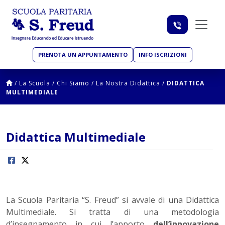
PRENOTA UN APPUNTAMENTO
INFO ISCRIZIONI
/
La Scuola
/
Chi Siamo
/
La Nostra Didattica
/
DIDATTICA
MULTIMEDIALE
Didattica Multimediale
La Scuola Paritaria “S. Freud” si avvale di una Didattica
Multimediale. Si tratta di una metodologia
d’insegnamento in cui l’apporto
dell’innovazione