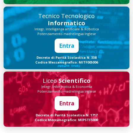
Tecnico Tecnologico
Informatico
Integr. Intelligenza artificiale & Robotica
Potenziamento madrelingua Inglese
Entra
Decreto di Parità Scolastica N. 338
Codice Meccanografico: MITF005006
Liceo
Scientifico
Integr. Informatica & Economia
Potenziamento madrelingua Inglese
Entra
Decreto di Parità Scolastica N. 1717
Codice Meccanografico: MIPSTF500R