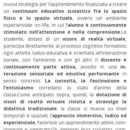
nuova strategia per l’apprendimento finalizzata a creare
un
continuum educativo scolastico fra lo spa­zio
fisico e lo spazio virtuale
, ovvero un ambiente
esperienziale on-life, in cui l’
alunno è continuamente
stimolato nell’attenzio­ne e nella comprensione
.Lo
studente, dotato di un
visore di realtà virtuale
,
partecipa diret­tamente al processo cognitivo formativo;
ogni attività ludico-edu­cativa è orientata all’interazione
sociale, con l’ambiente e con gli altri. Il
discente è
continuamente parte attiva,
avvolto in una
in­
terazione sensoriale ed emotiva performante
in
senso concreto.
La curiosità, la fascinazione e
l’entusiasmo
corredano lo stato d’animo della
classe.Come anticipato sopra, quindi, la
dotazione di
visori di realtà virtuale rivisita e stravolge la
didattica tradizionale
: la classe si muove su linee
temporali e spaziali; l’
approccio immersivo, ludico ed
esperienziale
, favorisce un apprendimento attivo, coin­
volgente e integrato.Gli ambienti fisici scolastici, oggi,