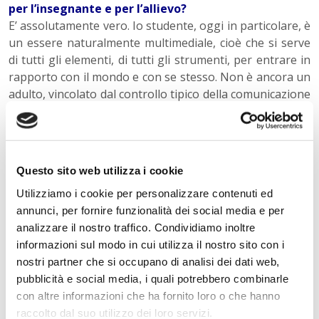
per l’insegnante e per l’allievo?
E’ assolutamente vero. Io studente, oggi in particolare, è
un essere naturalmente multimediale, cioè che si serve
di tutti gli elementi, di tutti gli strumenti, per entrare in
rapporto con il mondo e con se stesso. Non è ancora un
adulto, vincolato dal controllo tipico della comunicazione
scritta. E’ appunto un essere in formazione, che accoglie
tutti gli elementi utili a lui per porsi in rapporto con il
mondo. Ecco, questo essere multimediali in modo
naturale è una caratteristica che non bisogna
Questo sito web utilizza i cookie
assolutamente reprimere o trascurare; al contrario, è un
Utilizziamo i cookie per personalizzare contenuti ed
qualcosa che va assolutamente coltivato e, deve
annunci, per fornire funzionalità dei social media e per
diventare anche una caratteristica del nuovo docente.
analizzare il nostro traffico. Condividiamo inoltre
Cioè il nuovo docente, per mantenere la sua identità di
informazioni sul modo in cui utilizza il nostro sito con i
adulto che forma, deve comunque diventare studente,
nostri partner che si occupano di analisi dei dati web,
cioè deve comunque trovare il modo di entrare in
pubblicità e social media, i quali potrebbero combinarle
sintonia con questo essere multimediale, diventando
con altre informazioni che ha fornito loro o che hanno
anch’egli un essere multimediale. Solo facendosi
raccolto dal suo utilizzo dei loro servizi.
studente, e quindi entrando in comunicazione può