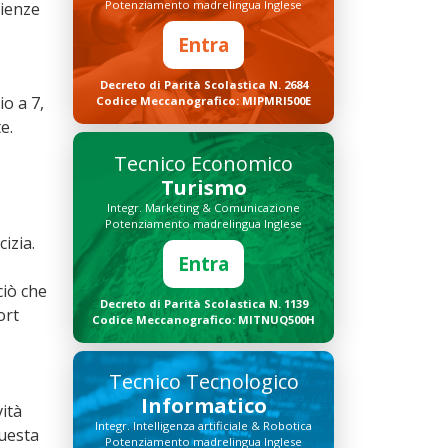
Potenziamento madrelingua Inglese
cienze
Entra
Decreto di Parità Scolastica N. 2684
o a 7,
Codice Meccanografico: MIPMRI500E
e.
Tecnico Economico
Turismo
Integr. Marketing & Comunicazione
Potenziamento madrelingua Inglese
cizia.
Entra
ciò che
Decreto di Parità Scolastica N. 1139
ort
Codice Meccanografico: MITNUQ500H
Tecnico Tecnologico
Informatico
vità
Integr. Intelligenza artificiale & Robotica
questa
Potenziamento madrelingua Inglese