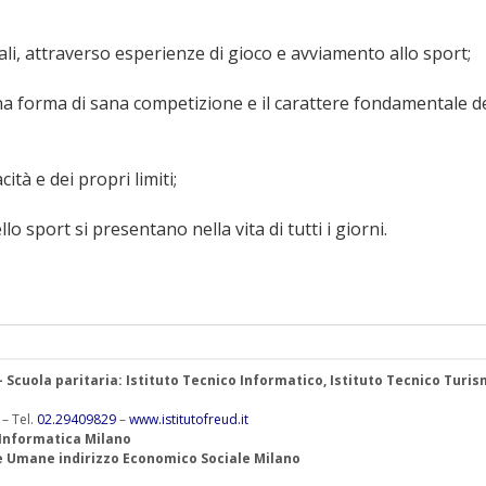
li, attraverso esperienze di gioco e avviamento allo sport;
una forma di sana competizione e il carattere fondamentale d
tà e dei propri limiti;
o sport si presentano nella vita di tutti i giorni.
 – Scuola paritaria: Istituto Tecnico Informatico, Istituto Tecnico Turis
 – Tel.
02.29409829
–
www.istitutofreud.it
 Informatica Milano
ze Umane indirizzo Economico Sociale Milano