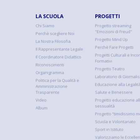
LA SCUOLA
PROGETTI
Chi Siamo
Progetto streaming
"Emozioni di Freud"
Perchè scegliere Noi
Progetto Mind Up
La Nostra Filosofia
Perchè Fare Progetti
Il Rappresentante Legale
Progetti Culturali e Incon
Il Coordinatore Didattico
Formativi
Riconoscimenti
Progetto Teatro
Organigramma
Laboratorio di Giornali
Politica per la Qualità e
Educazione alla Legalit
Amministrazione
Trasparente
Salute e Benessere
Video
Progetto educazione al
sessualità
Album
Progetto “timidissimo m
Scuola e Volontariato
Sport in Istituto
Valorizziamo le Eccelle