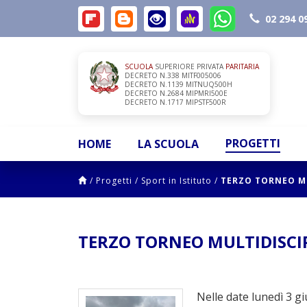
02 294 0
SCUOLA
SUPERIORE PRIVATA
PARITARIA
DECRETO N.338 MITF005006
DECRETO N.1139 MITNUQ500H
DECRETO N.2684 MIPMRI500E
DECRETO N.1717 MIPSTF500R
PROGETTI
HOME
LA SCUOLA
/
Progetti
/
Sport in Istituto
/
TERZO TORNEO MU
TERZO TORNEO MULTIDISCI
Nelle date lunedì 3 gi