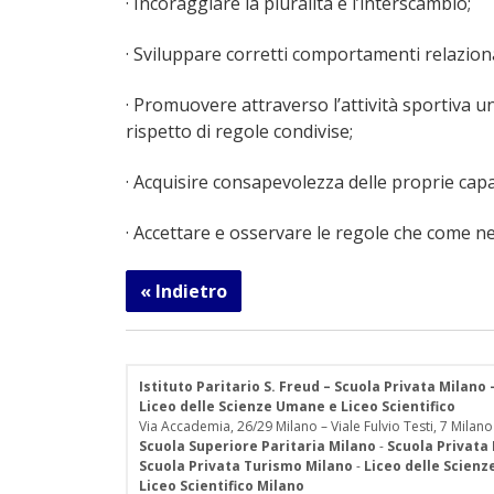
· Incoraggiare la pluralità e l’interscambio;
· Sviluppare corretti comportamenti relaziona
· Promuovere attraverso l’attività sportiva 
rispetto di regole condivise;
· Acquisire consapevolezza delle proprie capaci
· Accettare e osservare le regole che come nell
« Indietro
Istituto Paritario S. Freud – Scuola Privata Milano
Liceo delle Scienze Umane e Liceo Scientifico
Via Accademia, 26/29 Milano – Viale Fulvio Testi, 7 Milano
Scuola Superiore Paritaria Milano
-
Scuola Privata
Scuola Privata Turismo Milano
-
Liceo delle Scien
Liceo Scientifico Milano