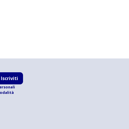
Iscriviti
ersonali
modalità