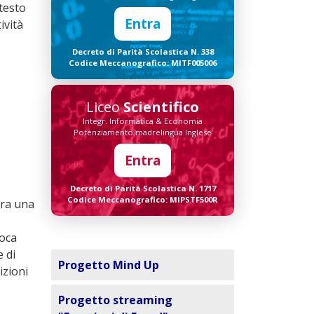
testo
Entra
ività
Decreto di Parità Scolastica N. 338
Codice Meccanografico: MITF005006
Liceo
Scientifico
Integr. Informatica & Economia
Potenziamento madrelingua Inglese
Entra
Decreto di Parità Scolastica N. 1717
Codice Meccanografico: MIPSTF500R
pra una
ioca
 di
Progetto Mind Up
izioni
Progetto streaming