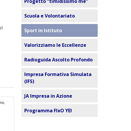
Progetto “timidissimo me”
Scuola e Volontariato
el
Sport in Istituto
Valorizziamo le Eccellenze
Radioguida Ascolto Profondo
Impresa Formativa Simulata
(IFS)
JA Impresa in Azione
mo,
Programma FIxO YEI