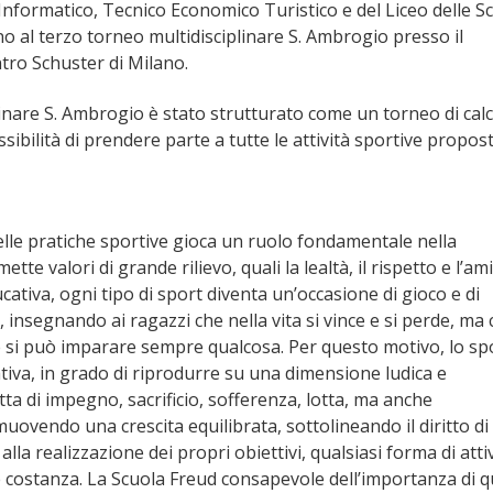
nformatico, Tecnico Economico Turistico e del Liceo delle S
al terzo torneo multidisciplinare S. Ambrogio presso il
ntro Schuster di Milano.
linare S. Ambrogio è stato strutturato come un torneo di calci
sibilità di prendere parte a tutte le attività sportive propost
 delle pratiche sportive gioca un ruolo fondamentale nella
e valori di grande rilievo, quali la lealtà, il rispetto e l’ami
ativa, ogni tipo di sport diventa un’occasione di gioco e di
 insegnando ai ragazzi che nella vita si vince e si perde, ma 
 si può imparare sempre qualcosa. Per questo motivo, lo sp
iva, in grado di riprodurre su una dimensione ludica e
atta di impegno, sacrificio, sofferenza, lotta, ma anche
muovendo una crescita equilibrata, sottolineando il diritto di
la realizzazione dei propri obiettivi, qualsiasi forma di atti
e costanza. La Scuola Freud consapevole dell’importanza di 