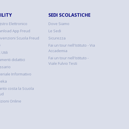
ILITY
SEDI SCOLASTICHE
istro Elettronico
Dove Siamo
nload App Freud
Le Sedi
venzioni Scuola Freud
Sicurezza
Q
Fai un tour nell'Istituto - Via
Accademia
 Utili
Fai un tour nell'Istituto -
umenti didattici
Viale Fulvio Testi
ssario
eriale Informativo
keka
nto costa la Scuola
ud
rizioni Online