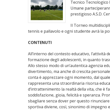
Tecnico Tecnologico I
Umane parteciperanno 
prestigioso A.S.D. Ce
Il Torneo multidiscip
tennis e pallavolo e ogni studente avrà la pos
CONTENUTI
All’interno del contesto educativo, l’attività
formazione degli adolescenti, in quanto trasmett
Allo stesso modo di un’autentica agenzia educ
divertimento, ma anche di crescita personale,
conta è apprezzare ogni momento, dal quale
rappresenta una straordinaria risorsa educat
d’intrattenimento la realtà della vita, che è f
soddisfazione, gioia, felicità e speranza. Pro
sbagliare senza dover per questo rinunciare al
sportiva diviene, così, sinonimo di impegno 