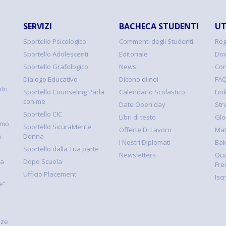
SERVIZI
BACHECA STUDENTI
UT
Sportello Psicologico
Commenti degli Studenti
Reg
Sportello Adolescenti
Editoriale
Dow
Sportello Grafologico
News
Con
Dialogo Educativo
Dicono di noi
FA
tri
Sportello Counseling Parla
Calendario Scolastico
Link
con me
Date Open day
Str
Sportello CIC
Libri di testo
Glo
smo
Sportello SicuraMente
Offerte Di Lavoro
Mat
à
Donna
I Nostri Diplomati
Ba
Sportello dalla Tua parte
Newsletters
Qua
la
Dopo Scuola
Fre
Ufficio Placement
Isc
e”
nze