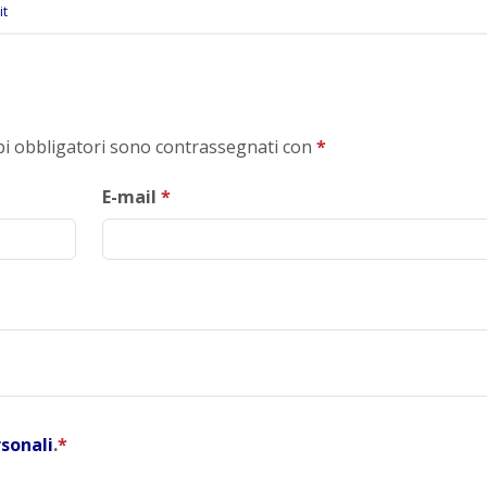
it
mpi obbligatori sono contrassegnati con
*
E-mail
*
rsonali
.
*