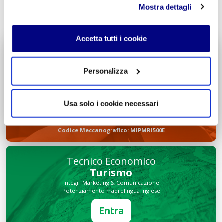
INVIA COMMENTO
Mostra dettagli
Accetta tutti i cookie
Liceo delle Scienze Umane
Economico Sociale
Personalizza
Integr. Psicologia & Sociologia
Potenziamento madrelingua Inglese
Entra
Usa solo i cookie necessari
Decreto di Parità Scolastica N. 2684
Codice Meccanografico: MIPMRI500E
Tecnico Economico
Turismo
Integr. Marketing & Comunicazione
Potenziamento madrelingua Inglese
Entra