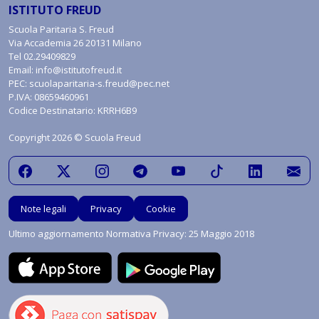
ISTITUTO FREUD
Scuola Paritaria S. Freud
Via Accademia 26 20131 Milano
Tel
02.29409829
Email:
info@istitutofreud.it
PEC:
scuolaparitaria-s.freud@pec.net
P.IVA: 08659460961
Codice Destinatario: KRRH6B9
Copyright 2026 © Scuola Freud
Note legali
Privacy
Cookie
Ultimo aggiornamento Normativa Privacy: 25 Maggio 2018