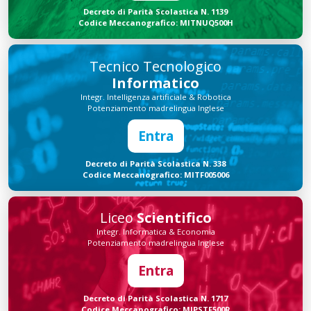
Decreto di Parità Scolastica N. 1139
Codice Meccanografico: MITNUQ500H
Tecnico Tecnologico
Informatico
Integr. Intelligenza artificiale & Robotica
Potenziamento madrelingua Inglese
Entra
Decreto di Parità Scolastica N. 338
Codice Meccanografico: MITF005006
Liceo
Scientifico
Integr. Informatica & Economia
Potenziamento madrelingua Inglese
Entra
Decreto di Parità Scolastica N. 1717
Codice Meccanografico: MIPSTF500R