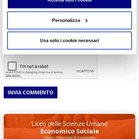
Personalizza
Acconsento al trattamento dei
dati personali
.
*
Usa solo i cookie necessari
INVIA COMMENTO
Liceo delle Scienze Umane
Economico Sociale
Integr. Psicologia & Sociologia