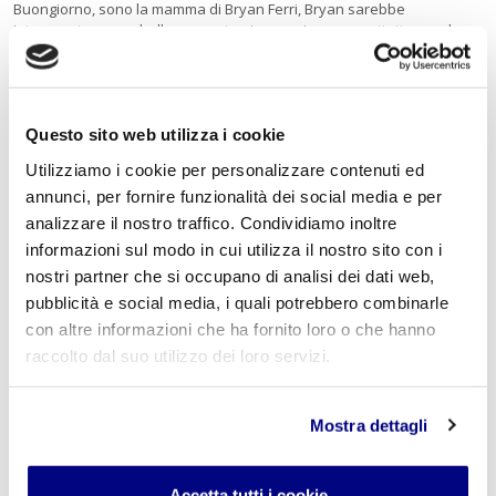
Buongiorno, sono la mamma di Bryan Ferri, Bryan sarebbe
interessato; e una bella proposta ai ragazzi, ma soprattutto se e la
scuola che lo suggerisce .perché a noi genitori, di solito non danno
retta.Complimenti per l'iniziativa.
Questo sito web utilizza i cookie
Lascia un commento
Utilizziamo i cookie per personalizzare contenuti ed
L'indirizzo email non verrà pubblicato. I campi
annunci, per fornire funzionalità dei social media e per
obbligatori sono contrassegnati con
*
analizzare il nostro traffico. Condividiamo inoltre
informazioni sul modo in cui utilizza il nostro sito con i
Nome
*
nostri partner che si occupano di analisi dei dati web,
pubblicità e social media, i quali potrebbero combinarle
con altre informazioni che ha fornito loro o che hanno
raccolto dal suo utilizzo dei loro servizi.
E-mail
*
Mostra dettagli
Commento
*
Accetta tutti i cookie