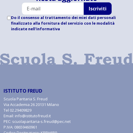
Iscriviti
Do il consenso al trattamento dei miei dati personali
finalizzato alla fornitura del servizio con le modalità
indicate
nell'informativa
ISTITUTO FREUD
Scuola Paritaria S. Freud
Via Accademia 26 20131 Milano
Tel
02.29409829
Email:
info@istitutofreud.it
PEC:
scuolaparitaria-s.freud@pec.net
P.IVA: 08659460961
Codice Destinatario: KRRH6B9