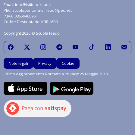
Email:
info@istitutofreud.it
PEC:
scuolaparitaria-s.freud@pec.net
P.IVA: 08659460961
Codice Destinatario: KRRH6B9
Copyright 2026 © Scuola Freud
Note legali
Privacy
Cookie
Ultimo aggiornamento Normativa Privacy: 25 Maggio 2018