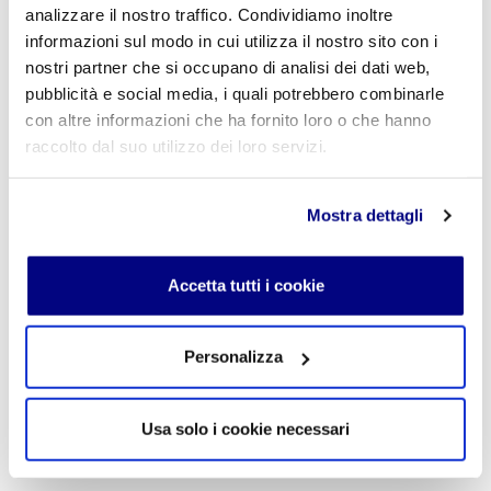
analizzare il nostro traffico. Condividiamo inoltre
sistema nervoso, rispetto a suoni di altro tipo”.
informazioni sul modo in cui utilizza il nostro sito con i
nostri partner che si occupano di analisi dei dati web,
« Indietro
pubblicità e social media, i quali potrebbero combinarle
con altre informazioni che ha fornito loro o che hanno
raccolto dal suo utilizzo dei loro servizi.
Istituto Paritario S. Freud – Scuola Privata Milano – Scuola
paritaria: Istituto Tecnico Informatico, Istituto Tecnico
Turismo, Liceo delle Scienze Umane e Liceo Scientifico
Mostra dettagli
Via Accademia, 26/29 Milano – Viale Fulvio Testi, 7 Milano – Tel.
02.29409829
–
www.istitutofreud.it
Scuola Superiore Paritaria Milano
-
Scuola Privata Informatica
Accetta tutti i cookie
Milano
Scuola Privata Turismo Milano
-
Liceo delle Scienze Umane
indirizzo Economico Sociale Milano
Liceo Scientifico Milano
Personalizza
Contattaci per maggiori informazioni:
info@istitutofreud.it
Usa solo i cookie necessari
Lascia un commento