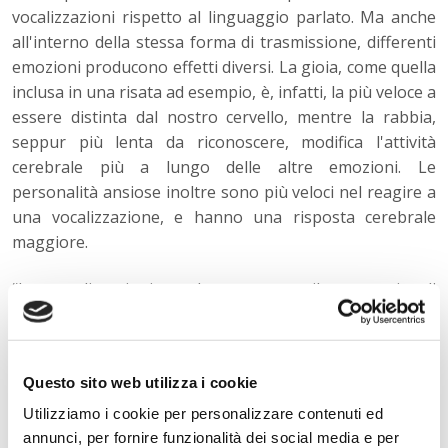
vocalizzazioni rispetto al linguaggio parlato. Ma anche
all'interno della stessa forma di trasmissione, differenti
emozioni producono effetti diversi. La gioia, come quella
inclusa in una risata ad esempio, è, infatti, la più veloce a
essere distinta dal nostro cervello, mentre la rabbia,
seppur più lenta da riconoscere, modifica l'attività
cerebrale più a lungo delle altre emozioni. Le
personalità ansiose inoltre sono più veloci nel reagire a
una vocalizzazione, e hanno una risposta cerebrale
maggiore.
“Le vocalizzazioni sembrano avere il vantaggio di
consegnare un significato in modo più immediato
rispetto al linguaggio parlato”, conclude Pell. “I nostri
risultati d'altronde sono consistenti con quelli di diversi
Questo sito web utilizza i cookie
studi svolti sui primati, che suggeriscono che le
vocalizzazioni specifiche della propria specie ricevano
Utilizziamo i cookie per personalizzare contenuti ed
una via preferenziale nell'analisi da parte del nostro
annunci, per fornire funzionalità dei social media e per