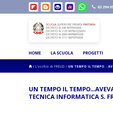
02 294 0
SCUOLA
SUPERIORE PRIVATA
PARITARIA
DECRETO N.338 MITF005006
DECRETO N.1139 MITNUQ500H
DECRETO N.2684 MIPMRI500E
DECRETO N.1717 MIPSTF500R
HOME
LA SCUOLA
PROGETTI
/
L’occhio di FREUD
/
UN TEMPO IL TEMPO...AV
UN TEMPO IL TEMPO...AVEVA
TECNICA INFORMATICA S. F