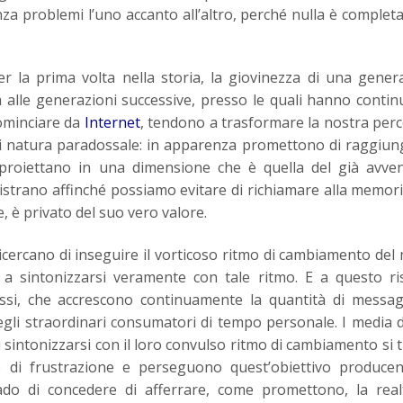
za problemi l’uno accanto all’altro, perché nulla è comple
r la prima volta nella storia, la giovinezza di una gener
 alle generazioni successive, presso le quali hanno contin
cominciare da
Internet
, tendono a trasformare la nostra per
di natura paradossale: in apparenza promettono di raggiun
à proiettano in una dimensione che è quella del già avve
gistrano affinché possiamo evitare di richiamare alla memori
e, è privato del suo vero valore.
ricercano di inseguire il vorticoso ritmo di cambiamento de
a sintonizzarsi veramente con tale ritmo. E a questo ri
ssi, che accrescono continuamente la quantità di messag
egli straordinari consumatori di tempo personale. I media
di sintonizzarsi con il loro convulso ritmo di cambiamento si 
o di frustrazione e perseguono quest’obiettivo produce
do di concedere di afferrare, come promettono, la real