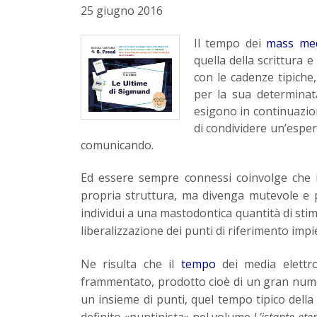
25 giugno 2016
Il tempo dei
mass me
quella della scrittura 
con le cadenze tipiche,
per la sua determinat
esigono in continuazion
di condividere un’esper
comunicando.
Ed essere sempre connessi coinvolge che 
propria struttura, ma divenga mutevole e p
individui a una mastodontica quantità di sti
liberalizzazione dei punti di riferimento impi
Ne risulta che il
tempo
dei media elettro
frammentato, prodotto cioè di un gran numero 
un insieme di punti, quel tempo tipico dell
definito «puntinista» nel volume
L’istante ete