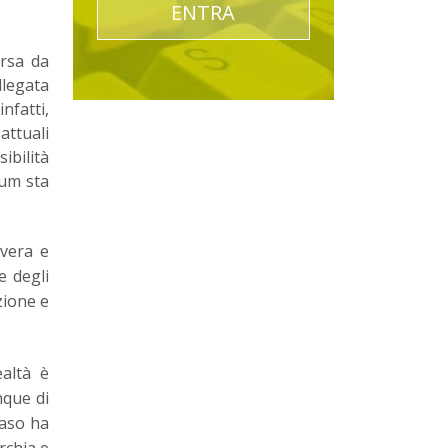
ENTRA
rsa da
llegata
nfatti,
attuali
ibilità
ium sta
 vera e
e degli
zione e
altà è
nque di
caso ha
rchia e