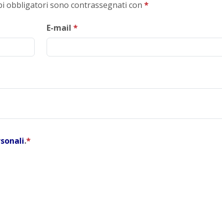
mpi obbligatori sono contrassegnati con
*
E-mail
*
rsonali
.
*