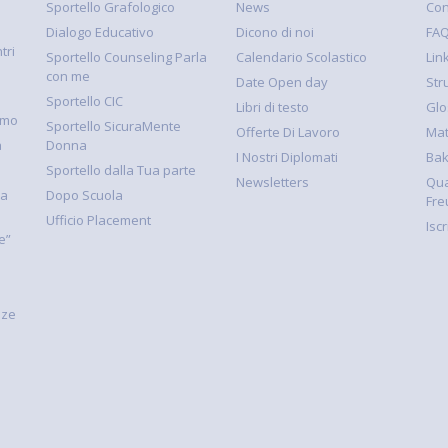
Sportello Grafologico
News
Con
Dialogo Educativo
Dicono di noi
FA
tri
Sportello Counseling Parla
Calendario Scolastico
Link
con me
Date Open day
Str
Sportello CIC
Libri di testo
Glo
smo
Sportello SicuraMente
Offerte Di Lavoro
Mat
à
Donna
I Nostri Diplomati
Ba
Sportello dalla Tua parte
Newsletters
Qua
la
Dopo Scuola
Fre
Ufficio Placement
Isc
e”
nze