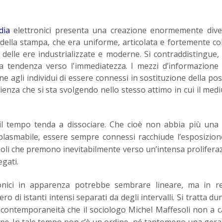
dia
elettronici presenta una creazione enormemente dive
e della stampa, che era uniforme, articolata e fortemente co
 delle ere industrializzate e moderne. Si contraddistingue, i
a tendenza verso l'immediatezza. I mezzi d’informazione 
e agli individui di essere connessi in sostituzione della poss
ienza che si sta svolgendo nello stesso attimo in cui il med
il tempo tenda a dissociare. Che cioè non abbia più una
lasmabile, essere sempre connessi racchiude l’esposizion
moli che premono inevitabilmente verso un’intensa prolifera
egati.
nici in apparenza potrebbe sembrare lineare, ma in re
di istanti intensi separati da degli intervalli. Si tratta du
a contemporaneità che il sociologo Michel Maffesoli non a 
rno
. In tale tempo non c’è un ordine, né tantomeno una gera