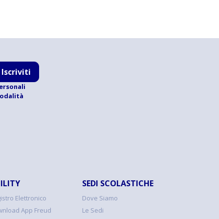
Iscriviti
ersonali
modalità
ILITY
SEDI SCOLASTICHE
istro Elettronico
Dove Siamo
nload App Freud
Le Sedi