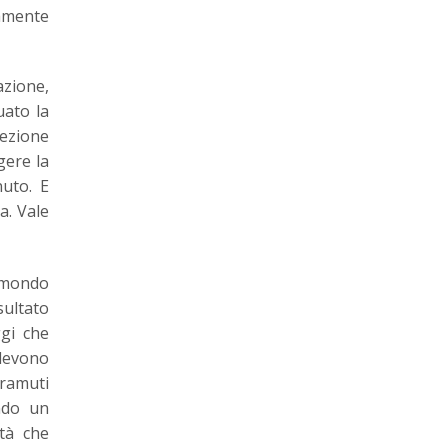
tamente
azione,
uato la
cezione
gere la
nuto. E
a. Vale
l mondo
sultato
gi che
 devono
tramuti
ndo un
tà che