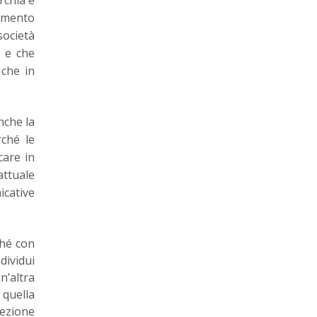
omento
società
e e che
 che in
nche la
rché le
care in
attuale
icative
ché con
dividui
n’altra
 quella
cezione