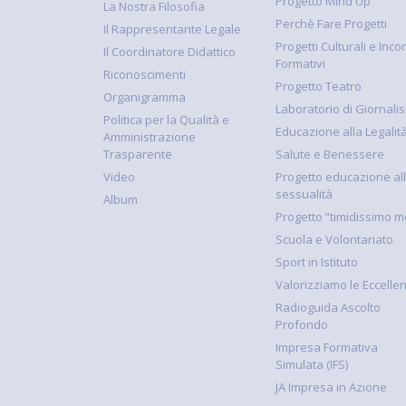
Progetto Mind Up
La Nostra Filosofia
Perchè Fare Progetti
Il Rappresentante Legale
Progetti Culturali e Incon
Il Coordinatore Didattico
Formativi
Riconoscimenti
Progetto Teatro
Organigramma
Laboratorio di Giornali
Politica per la Qualità e
Educazione alla Legalit
Amministrazione
Trasparente
Salute e Benessere
Video
Progetto educazione al
sessualità
Album
Progetto “timidissimo m
Scuola e Volontariato
Sport in Istituto
Valorizziamo le Eccelle
Radioguida Ascolto
Profondo
Impresa Formativa
Simulata (IFS)
JA Impresa in Azione