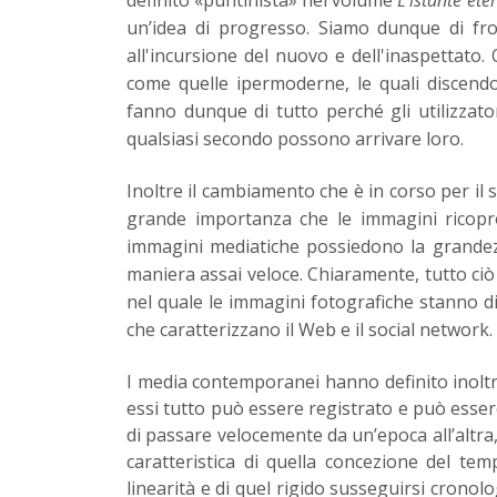
un’idea di progresso. Siamo dunque di fr
all'incursione del nuovo e dell'inaspettato
come quelle ipermoderne, le quali discen
fanno dunque di tutto perché gli utilizzat
qualsiasi secondo possono arrivare loro.
Inoltre il cambiamento che è in corso per il 
grande importanza che le immagini ricopron
immagini mediatiche possiedono la grandezz
maniera assai veloce. Chiaramente, tutto c
nel quale le immagini fotografiche stanno d
che caratterizzano il Web e il social network.
I media contemporanei hanno definito inolt
essi tutto può essere registrato e può esse
di passare velocemente da un’epoca all’altra,
caratteristica di quella concezione del te
linearità e di quel rigido susseguirsi crono