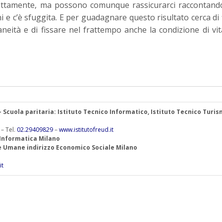
ottamente, ma possono comunque rassicurarci raccontando
 e c’è sfuggita. E per guadagnare questo risultato cerca di 
eità e di fissare nel frattempo anche la condizione di vit
 – Scuola paritaria: Istituto Tecnico Informatico, Istituto Tecnico Turis
 – Tel.
02.29409829
–
www.istitutofreud.it
 Informatica Milano
ze Umane indirizzo Economico Sociale Milano
it