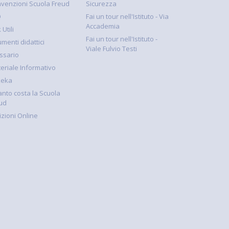
venzioni Scuola Freud
Sicurezza
Q
Fai un tour nell'Istituto - Via
Accademia
 Utili
Fai un tour nell'Istituto -
umenti didattici
Viale Fulvio Testi
ssario
eriale Informativo
keka
nto costa la Scuola
ud
rizioni Online