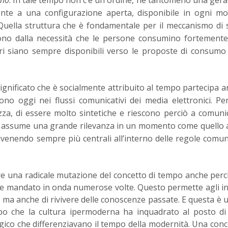
onte a una configurazione aperta, disponibile in ogni m
. Quella struttura che è fondamentale per il meccanismo di 
dono dalla necessità che le persone consumino fortement
ori siano sempre disponibili verso le proposte di consumo
significato che è socialmente attribuito al tempo partecipa a
o oggi nei flussi comunicativi dei media elettronici. Pe
a, di essere molto sintetiche e riescono perciò a comuni
iò assume una grande rilevanza in un momento come quello 
ivenendo sempre più centrali all’interno delle regole comun
re una radicale mutazione del concetto di tempo anche per
re mandato in onda numerose volte. Questo permette agli in
 ma anche di rivivere delle conoscenze passate. E questa è u
mpo che la cultura ipermoderna ha inquadrato al posto di
logico che differenziavano il tempo della modernità. Una con