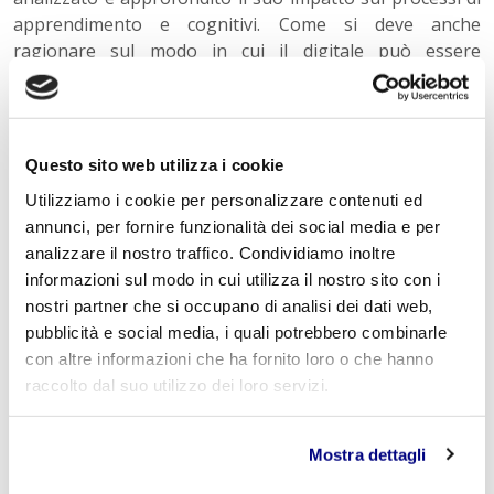
apprendimento e cognitivi. Come si deve anche
ragionare sul modo in cui il digitale può essere
impiegato per innovare le metodologie didattiche. Nei
Gruppi di lavoro che abbiamo costituito ci sono
importanti e illustri elementi: pedagogisti, professori
universitari, ricercatori, animatori digitali, filosofi. Il loro
Questo sito web utilizza i cookie
apporto sarà decisivo per costruire percorsi di
Utilizziamo i cookie per personalizzare contenuti ed
innovazione virtuosi, per fornire alle studentesse e agli
annunci, per fornire funzionalità dei social media e per
studenti saperi, strumenti, conoscenze e competenze
analizzare il nostro traffico. Condividiamo inoltre
utili per la loro crescita, trasformando il mondo digitale
informazioni sul modo in cui utilizza il nostro sito con i
– che per loro è familiare, ma del quale spesso sono
nostri partner che si occupano di analisi dei dati web,
fruitori passivi – nel principale alleato di una scuola di
pubblicità e social media, i quali potrebbero combinarle
qualità”.
istituto tecnico turistico
con altre informazioni che ha fornito loro o che hanno
raccolto dal suo utilizzo dei loro servizi.
Mostra dettagli