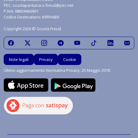
PEC:
scuolaparitaria-s.freud@pec.net
P.IVA: 08659460961
Codice Destinatario: KRRH6B9
Copyright 2026 © Scuola Freud
Note legali
Privacy
Cookie
Ultimo aggiornamento Normativa Privacy: 25 Maggio 2018