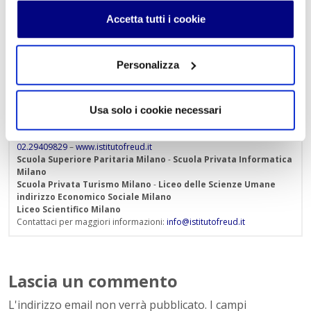
Accetta tutti i cookie
« Indietro
Personalizza
Istituto Paritario S. Freud – Scuola Privata Milano – Scuola
paritaria: Istituto Tecnico Informatico, Istituto Tecnico
Usa solo i cookie necessari
Turismo, Liceo delle Scienze Umane e Liceo Scientifico
Via Accademia, 26/29 Milano – Viale Fulvio Testi, 7 Milano – Tel.
02.29409829
–
www.istitutofreud.it
Scuola Superiore Paritaria Milano
-
Scuola Privata Informatica
Milano
Scuola Privata Turismo Milano
-
Liceo delle Scienze Umane
indirizzo Economico Sociale Milano
Liceo Scientifico Milano
Contattaci per maggiori informazioni:
info@istitutofreud.it
Lascia un commento
L'indirizzo email non verrà pubblicato. I campi