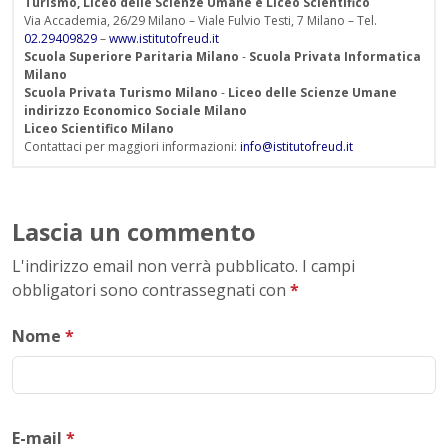
Turismo, Liceo delle Scienze Umane e Liceo Scientifico
Via Accademia, 26/29 Milano – Viale Fulvio Testi, 7 Milano – Tel.
02.29409829
–
www.istitutofreud.it
Scuola Superiore Paritaria Milano
-
Scuola Privata Informatica
Milano
Scuola Privata Turismo Milano
-
Liceo delle Scienze Umane
indirizzo Economico Sociale Milano
Liceo Scientifico Milano
Contattaci per maggiori informazioni:
info@istitutofreud.it
Lascia un commento
L'indirizzo email non verrà pubblicato. I campi
obbligatori sono contrassegnati con
*
Nome
*
E-mail
*