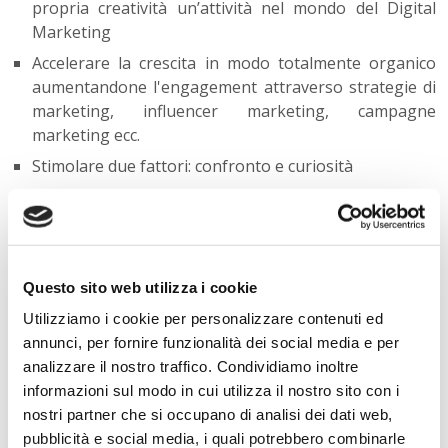
propria creatività un’attività nel mondo del Digital
Marketing
Accelerare la crescita in modo totalmente organico
aumentandone l'engagement attraverso strategie di
marketing, influencer marketing, campagne
marketing ecc.
Stimolare due fattori: confronto e curiosità
Contribuire ad aumentare le vendite
Il Social Media Manager ha un obiettivo chiaro: far
crescere l’azienda, è importante quindi che sia sempre
Questo sito web utilizza i cookie
sul pezzo, attivo nel sperimentare nuove strategie,
Utilizziamo i cookie per personalizzare contenuti ed
pubblicare post, fare analisi e strutturare calendari
annunci, per fornire funzionalità dei social media e per
adatti al tipo di lavoro da svolgere.
analizzare il nostro traffico. Condividiamo inoltre
informazioni sul modo in cui utilizza il nostro sito con i
Dietro le quinte è un leader del proprio gruppo, sceglie
nostri partner che si occupano di analisi dei dati web,
in modo maestrale un fotografo per produrre contenuti
pubblicità e social media, i quali potrebbero combinarle
di altissima qualità ed un copywriter per la scrittura di