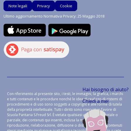
Note legali
Privacy
Cookie
Ultimo aggiornamento Normativa Privacy: 25 Maggio 2018
Hai bisogno di aiuto?
Con riferimento al presente sito, i testi, le immagini, la grafica, i marchi
e tutti contenuti e le procedure nonché le idee di realizzo di sistemi di
Chiedi a me!
procedimenti e di uso sono soggetti a copyright e alle forme di tutela
della proprietà intellettuale. Tutti i diritti sono riservati in favore di
Scuola Paritaria S.Freud Srl. È vietata qualsiasi utilizzazione, totale o
parziale, dei contenuti qui inseriti, inclusa la memorizzazione,
riproduzione, rielaborazione, diffusione o distribuzione dei contenuti
stessi mediante qualunque piattaforma tecnologica, supporto o rete