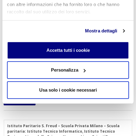
con altre informazioni che ha fornito loro o che hanno
testi, in modo tale da sviluppare un lavoro impeccabile.
raccolto dal suo utilizzo dei loro servizi.
Sono miriadi le potenzialità ed i compiti del Social Media
Manager, elencare ognuna di queste attraverso un solo
Mostra dettagli
articolo richiede un'infinità di informazioni. Invito lettori
a documentarsi su questa “professione del futuro”,
secondo me super interessante ed anche molto
Accetta tutti i cookie
divertente.
Personalizza
Usa solo i cookie necessari
« Indietro
Istituto Paritario S. Freud – Scuola Privata Milano – Scuola
paritaria: Istituto Tecnico Informatico, Istituto Tecnico