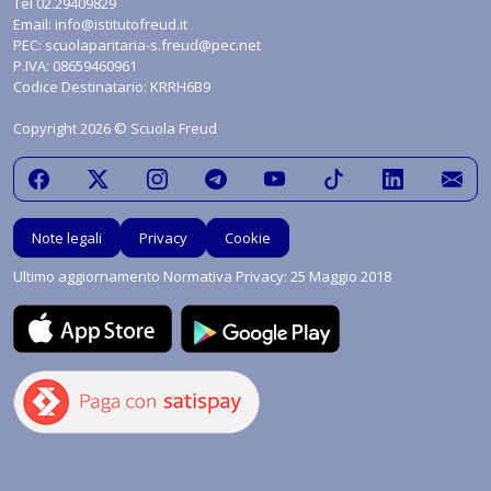
Tel
02.29409829
Email:
info@istitutofreud.it
PEC:
scuolaparitaria-s.freud@pec.net
P.IVA: 08659460961
Codice Destinatario: KRRH6B9
Copyright 2026 © Scuola Freud
Note legali
Privacy
Cookie
Ultimo aggiornamento Normativa Privacy: 25 Maggio 2018