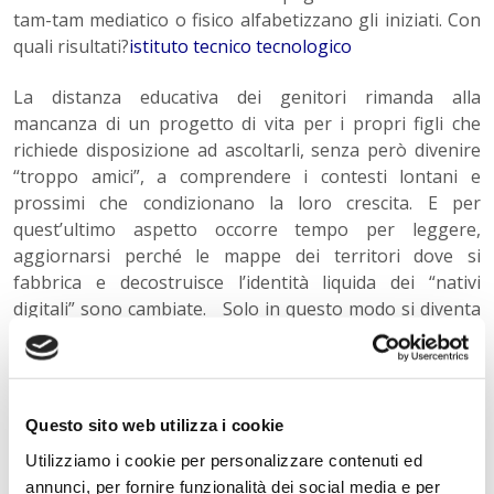
tam-tam mediatico o fisico alfabetizzano gli iniziati. Con
quali risultati?
istituto tecnico tecnologico
La distanza educativa dei genitori rimanda alla
mancanza di un progetto di vita per i propri figli che
richiede disposizione ad ascoltarli, senza però divenire
“troppo amici”, a comprendere i contesti lontani e
prossimi che condizionano la loro crescita. E per
quest’ultimo aspetto occorre tempo per leggere,
aggiornarsi perché le mappe dei territori dove si
fabbrica e decostruisce l’identità liquida dei “nativi
digitali” sono cambiate. Solo in questo modo si diventa
autorevoli ai loro occhi, favorendo anche in alcuni casi
l’autoritarismo, perché supportato da un progetto.
Nonostante tutti i nostri figli cercano una guida. Il
Thanatos e l’Eros (S. Freud) che caratterizzano il
Questo sito web utilizza i cookie
mercato lo confermano. Il problema, quindi, è dove
Utilizziamo i cookie per personalizzare contenuti ed
stanno guardando i nostri figli! Un ambiente da dove i
annunci, per fornire funzionalità dei social media e per