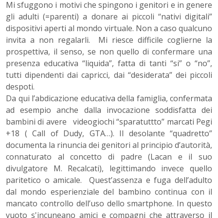
Mi sfuggono i motivi che spingono i genitori e in genere
gli adulti (=parenti) a donare ai piccoli “nativi digitali”
dispositivi aperti al mondo virtuale. Non a caso qualcuno
invita a non regalarli. Mi riesce difficile coglierne la
prospettiva, il senso, se non quello di confermare una
presenza educativa “liquida”, fatta di tanti “si” o “no”,
tutti dipendenti dai capricci, dai “desiderata” dei piccoli
despoti.
Da qui l’abdicazione educativa della famiglia, confermata
ad esempio anche dalla invocazione soddisfatta dei
bambini di avere videogiochi “sparatuttto” marcati Pegi
+18 ( Call of Dudy, GTA…). Il desolante “quadretto”
documenta la rinuncia dei genitori al principio d’autorità,
connaturato al concetto di padre (Lacan e il suo
divulgatore M. Recalcati), legittimando invece quello
paritetico o amicale. Quest’assenza e fuga dell’adulto
dal mondo esperienziale del bambino continua con il
mancato controllo dell’uso dello smartphone. In questo
vuoto s'incuneano amici e compagni che attraverso il