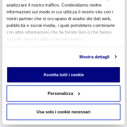
genitori sono emigrati, espulsi da sirene che rimandano
analizzare il nostro traffico. Condividiamo inoltre
al vuoto educativo!
Informatica e Turismo Freud
informazioni sul modo in cui utilizza il nostro sito con i
nostri partner che si occupano di analisi dei dati web,
« Indietro
pubblicità e social media, i quali potrebbero combinarle
con altre informazioni che ha fornito loro o che hanno
raccolto dal suo utilizzo dei loro servizi.
Istituto Paritario S. Freud – Scuola Privata Milano – Scuola
paritaria: Istituto Tecnico Informatico, Istituto Tecnico
Turismo, Liceo delle Scienze Umane e Liceo Scientifico
Mostra dettagli
Via Accademia, 26/29 Milano – Viale Fulvio Testi, 7 Milano – Tel.
02.29409829
–
www.istitutofreud.it
Scuola Superiore Paritaria Milano
-
Scuola Privata Informatica
Accetta tutti i cookie
Milano
Scuola Privata Turismo Milano
-
Liceo delle Scienze Umane
indirizzo Economico Sociale Milano
Liceo Scientifico Milano
Personalizza
Contattaci per maggiori informazioni:
info@istitutofreud.it
Usa solo i cookie necessari
Lascia un commento