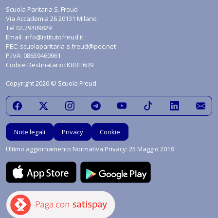
Scuola Paritaria S. Freud
Via Accademia 26 20131 Milano
Tel
02.29409829
Email:
info@istitutofreud.it
PEC:
scuolaparitaria-s.freud@pec.net
P.IVA: 08659460961
Codice Destinatario: KRRH6B9
Copyright 2026 © Scuola Freud
Note legali
Privacy
Cookie
Ultimo aggiornamento Normativa Privacy: 25 Maggio 2018