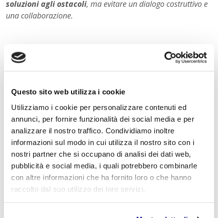
soluzioni agli ostacoli
, ma evitare un dialogo costruttivo e
una collaborazione.
« Indietro
Questo sito web utilizza i cookie
Istituto Paritario S. Freud – Scuola Privata Milano – Scuola
Utilizziamo i cookie per personalizzare contenuti ed
paritaria: Istituto Tecnico Informatico, Istituto Tecnico
annunci, per fornire funzionalità dei social media e per
Turismo, Liceo delle Scienze Umane e Liceo Scientifico
analizzare il nostro traffico. Condividiamo inoltre
Via Accademia, 26/29 Milano – Viale Fulvio Testi, 7 Milano – Tel.
02.29409829
–
www.istitutofreud.it
informazioni sul modo in cui utilizza il nostro sito con i
Scuola Superiore Paritaria Milano
-
Scuola Privata Informatica
nostri partner che si occupano di analisi dei dati web,
Milano
pubblicità e social media, i quali potrebbero combinarle
Scuola Privata Turismo Milano
-
Liceo delle Scienze Umane
indirizzo Economico Sociale Milano
con altre informazioni che ha fornito loro o che hanno
Liceo Scientifico Milano
raccolto dal suo utilizzo dei loro servizi.
Contattaci per maggiori informazioni:
info@istitutofreud.it