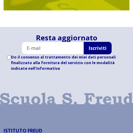
Resta aggiornato
Iscriviti
Do il consenso al trattamento dei miei dati personali
finalizzato alla fornitura del servizio con le modalità
indicate
nell'informativa
ISTITUTO FREUD