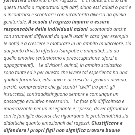
formativa
della vita di un ragazzo. E’ in quest’ambito che
questi studia a rapportarsi agli altri, siano essi adulti o pari e
a incontrarsi e scontrarsi con un’autorità diversa da quella
genitoriale.
A scuola il ragazzo impara a essere
responsabile delle individuali azioni
, scontando anche
con strumenti differenti da quelli usati in casa (per esempio
le note) e a crescere e maturare in un ambito multicolore, sia
dal punto di vista affettivo (simpatie e antipatie), sia da
quello emotivo (entusiasmo e preoccupazione, sforzi e
appagamenti). Le divisioni, quindi, in ambito scolastico
sono tante ed è per questo che vivere tal esperienza ha una
qualità formativa, educativo e di crescita. I genitori devono,
perciò, comprendere che gli scontri “civili” tra pari, gli
insuccessi, contraddistinguono sempre e comunque un
passaggio evolutivo necessario. La fase più difficoltosa e
imbarazzante per un insegnante è, spesso, dover affrontare
con le famiglie discorsi che riguardano le problematicità sia
didattiche quanto emozionali dei ragazzi.
Giustificare e
difendere i propri figli non significa trovare buone