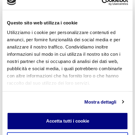
paritaria: Istituto Tecnico Informatico, Istituto Tecnico
Turismo, Liceo delle Scienze Umane e Liceo Scientifico
Via Accademia, 26/29 Milano – Viale Fulvio Testi, 7 Milano – Tel.
02.29409829
–
www.istitutofreud.it
Questo sito web utilizza i cookie
Scuola Superiore Paritaria Milano
-
Scuola Privata Informatica
Milano
Utilizziamo i cookie per personalizzare contenuti ed
Scuola Privata Turismo Milano
-
Liceo delle Scienze Umane
annunci, per fornire funzionalità dei social media e per
indirizzo Economico Sociale Milano
Liceo Scientifico Milano
analizzare il nostro traffico. Condividiamo inoltre
Contattaci per maggiori informazioni:
info@istitutofreud.it
informazioni sul modo in cui utilizza il nostro sito con i
nostri partner che si occupano di analisi dei dati web,
pubblicità e social media, i quali potrebbero combinarle
Lascia un commento
con altre informazioni che ha fornito loro o che hanno
raccolto dal suo utilizzo dei loro servizi.
L'indirizzo email non verrà pubblicato. I campi
obbligatori sono contrassegnati con
*
Mostra dettagli
Nome
*
Accetta tutti i cookie