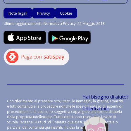
Note legali
Privacy
Cookie
Ultimo aggiornamento Normativa Privacy: 25 Maggio 2018
Hai bisogno di aiuto?
Con riferimento al presente sito, i testi, le immagini, la grafica, i marchi
e tutti contenuti e le procedure nonché le idee di realizzo di sistemi di
Chiedi a me!
procedimenti e di uso sono soggetti a copyright e alle forme di tutela
della proprietà intellettuale. Tutti i diritti sono riservati in favore di
Scuola Paritaria S.Freud Srl. È vietata qualsiasi utilizzazione, totale o
parziale, dei contenuti qui inseriti, inclusa la memorizzazione,