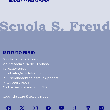
indicate
nell'informativa
ISTITUTO FREUD
Scuola Paritaria S. Freud
Via Accademia 26 20131 Milano
Tel
02.29409829
Email:
info@istitutofreud.it
PEC:
scuolaparitaria-s.freud@pec.net
P.IVA: 08659460961
Codice Destinatario: KRRH6B9
Copyright 2026 © Scuola Freud