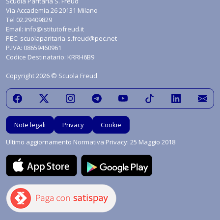
Scuola Paritaria S. Freud
Via Accademia 26 20131 Milano
Tel
02.29409829
Email:
info@istitutofreud.it
PEC:
scuolaparitaria-s.freud@pec.net
P.IVA: 08659460961
Codice Destinatario: KRRH6B9
Copyright 2026 © Scuola Freud
Note legali
Privacy
Cookie
Ultimo aggiornamento Normativa Privacy: 25 Maggio 2018