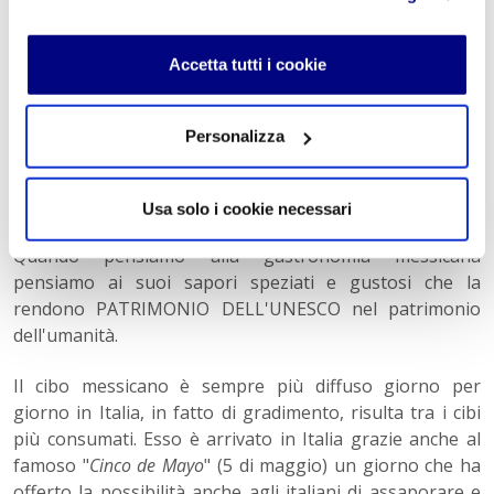
Subway che rimangono nella linea fast food. Molte sono
le catene messicane come Taco Bell e Calavera che
Accetta tutti i cookie
offrono menu tipici con
burritos, nachos, tacos
e birra
messicana. Soprattutto a causa della pandemia Covid,
molte catene come
Domino’s Pizza
(famosa per la pizza
Personalizza
con l’ananas) e
Pizza Hut
hanno chiuso i battenti in Italia.
Cucina messicana
Usa solo i cookie necessari
Quando pensiamo alla gastronomia messicana
pensiamo ai suoi sapori speziati e gustosi che la
rendono PATRIMONIO DELL'UNESCO nel patrimonio
dell'umanità.
Il cibo messicano è sempre più diffuso giorno per
giorno in Italia, in fatto di gradimento, risulta tra i cibi
più consumati. Esso è arrivato in Italia grazie anche al
famoso "
Cinco de Mayo
" (5 di maggio) un giorno che ha
offerto la possibilità anche agli italiani di assaporare e