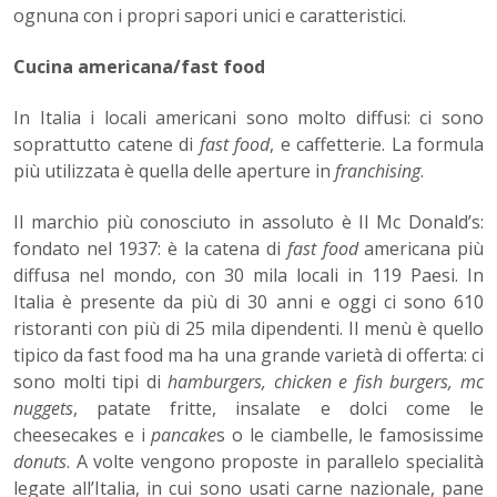
ognuna con i propri sapori unici e caratteristici.
Cucina americana/fast food
In Italia i locali americani sono molto diffusi: ci sono
soprattutto catene di
fast food
, e caffetterie. La formula
più utilizzata è quella delle aperture in
franchising
.
Il marchio più conosciuto in assoluto è Il Mc Donald’s:
fondato nel 1937: è la catena di
fast food
americana più
diffusa nel mondo, con 30 mila locali in 119 Paesi. In
Italia è presente da più di 30 anni e oggi ci sono 610
ristoranti con più di 25 mila dipendenti. Il menù è quello
tipico da fast food ma ha una grande varietà di offerta: ci
sono molti tipi di
hamburgers, chicken e fish burgers, mc
nuggets
, patate fritte, insalate e dolci come le
cheesecakes e i
pancake
s o le ciambelle, le famosissime
donuts
. A volte vengono proposte in parallelo specialità
legate all’Italia, in cui sono usati carne nazionale, pane