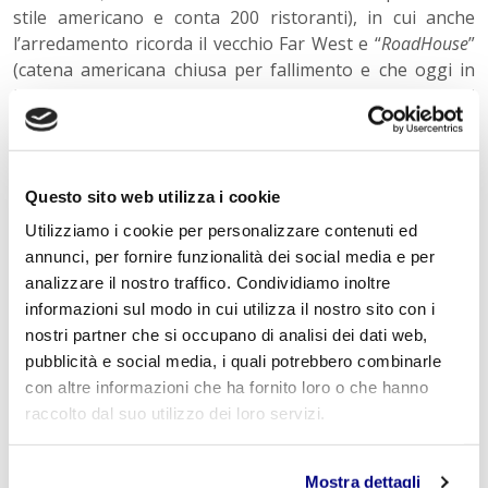
stile americano e conta 200 ristoranti), in cui anche
l’arredamento ricorda il vecchio Far West e “
RoadHouse
”
(catena americana chiusa per fallimento e che oggi in
Italia opera per il gruppo Cremonini). Questi due locali si
differenziano per l’offerta di carne alla griglia e salsicce,
birra e noccioline.
Parlando invece di caffetterie, negli ultimi anni si sta
Questo sito web utilizza i cookie
diffondendo anche in Italia la catena di STABUCKS,
Utilizziamo i cookie per personalizzare contenuti ed
fondata a Seattle nel 1971: in un ambiente moderno,
annunci, per fornire funzionalità dei social media e per
offre una grande selezione di caffè (anche americano)
analizzare il nostro traffico. Condividiamo inoltre
direttamente macinato in sede. Sono famosi il
informazioni sul modo in cui utilizza il nostro sito con i
Frappuccino, Iced Latte, Caramel Macchiato e Vanilla
nostri partner che si occupano di analisi dei dati web,
Latte. La previsione è quella di superare i 50 locali in
pubblicità e social media, i quali potrebbero combinarle
Italia entro la fine del 2023. La catena è diventata un
con altre informazioni che ha fornito loro o che hanno
luogo di ritrovo molto trendy dove ascoltare anche
raccolto dal suo utilizzo dei loro servizi.
buona musica.
Altre catene meno diffuse sono American Graffiti e
Mostra dettagli