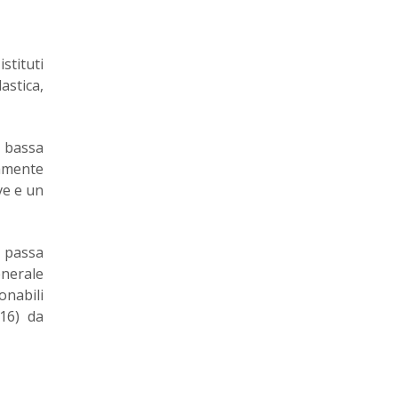
stituti
astica,
 bassa
namente
ve e un
e passa
enerale
onabili
016) da