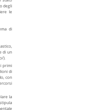
o degli
iere le
tema di
stico,
e di un
o/).
i primi
ioni di
do, con
ercorsi
lare la
stipula
mentale