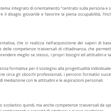
istema integrato di orientamento “centrato sulla persona e s
e il disagio giovanile e favorire la piena occupabilità, l’inc
tativa, che si realizza nell’acquisizione dei saperi di base
 e delle competenze trasversali di cittadinanza, che permet
rendere meglio se stesso, i propri bisogni ed attitudini e la
nza formativa per il sostegno alla progettualità individuale,
ne circa gli sbocchi professionali, i percorsi formativi success
i mediazione con le attitudini e le aspirazioni personali.
so scolastico quindi, ma anche competenze trasversali da s
i cambiamenti e capacità di adattarsi a nuove condizioni.