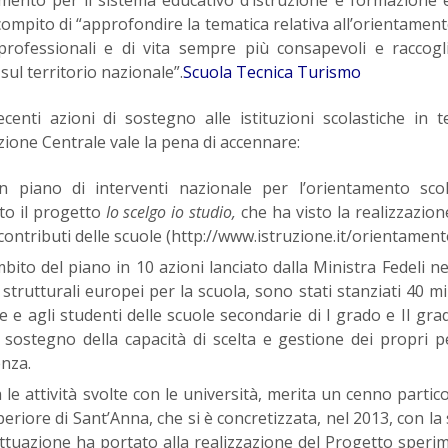
 compito di “approfondire la tematica relativa all’orientament
 professionali e di vita sempre più consapevoli e raccogl
sul territorio nazionale”.
Scuola Tecnica Turismo
centi azioni di sostegno alle istituzioni scolastiche in 
zione Centrale vale la pena di accennare:
 piano di interventi nazionale per l’orientamento scola
ato il progetto
Io scelgo io studio,
che ha visto la realizzazion
contributi delle scuole (http://www.istruzione.it/orientament
mbito del piano in 10 azioni lanciato dalla Ministra Fedeli ne
strutturali europei per la scuola, sono stati stanziati 40 mil
se e agli studenti delle scuole secondarie di I grado e II gra
 sostegno della capacità di scelta e gestione dei propri p
enza.
a le attività svolte con le università, merita un cenno partico
riore di Sant’Anna, che si è concretizzata, nel 2013, con la 
 attuazione ha portato alla realizzazione del Progetto speri