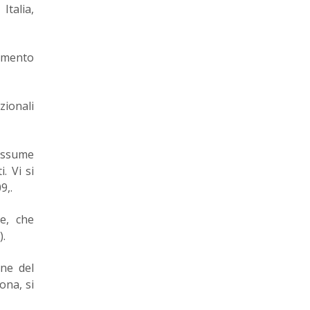
Italia,
tamento
zionali
 assume
. Vi si
9,.
e, che
).
one del
ona, si