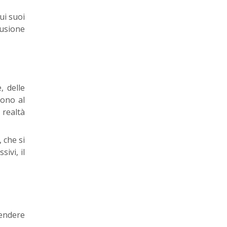
ui suoi
lusione
, delle
tono al
 realtà
 che si
ivi, il
pendere