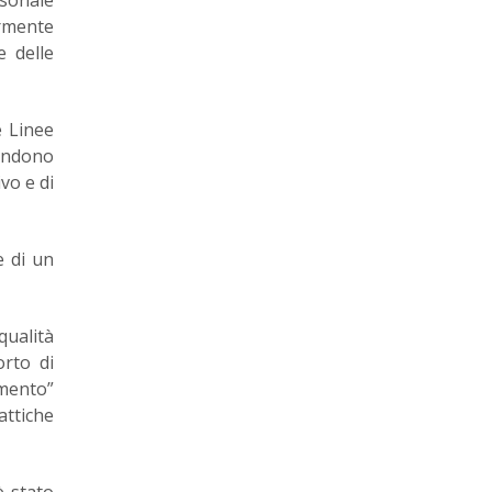
armente
e delle
e Linee
bandono
ivo e di
e di un
qualità
orto di
amento”
attiche
è stato