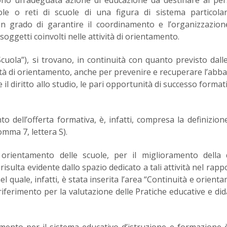
uole o reti di scuole di una figura di sistema particol
 in grado di garantire il coordinamento e l’organizzazion
ri soggetti coinvolti nelle attività di orientamento.
ola”), si trovano, in continuità con quanto previsto dall
tività di orientamento, anche per prevenire e recuperare l’ab
e il diritto allo studio, le pari opportunità di successo format
to dell’offerta formativa, è, infatti, compresa la definizion
omma 7, lettera S).
 orientamento delle scuole, per il miglioramento della 
risulta evidente dallo spazio dedicato a tali attività nel rapp
el quale, infatti, è stata inserita l’area “Continuità e orient
iferimento per la valutazione delle Pratiche educative e did
mento per il sistema educativo d’istruzione e formazione 