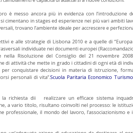
voro è messo ancora più in evidenza con l’introduzione de
i si cimentano in stages ed esperienze nei più vari ambiti lavo
ersali, trovano l’ambiente ideale per accrescere e perfezion
ettivi e alle strategie di Lisbona 2010 e a quelle di “Europa
trasversali individuate nei documenti europei (Raccomandazi
e nella Risoluzione del Consiglio del 21 novembre 2008
di attività che mette in grado i cittadini di ogni età di indi
 per conquistare decisioni in materia di istruzione, form
orsi personali di vita”.
Scuola Paritaria Economico Turismo
a la richiesta dii realizzare un efficace sistema inquad
, a vario titolo, risultano coinvolti nel processo: le istituzi
ione professionale, il mondo del lavoro, l’associazionismo e i
edono un’adeguata azione di educazione da destinare al pe