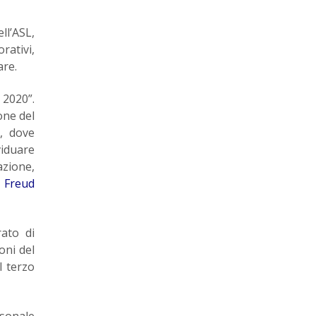
ll’ASL,
rativi,
are.
 2020”.
one del
, dove
viduare
azione,
 Freud
rato di
oni del
l terzo
rsonale