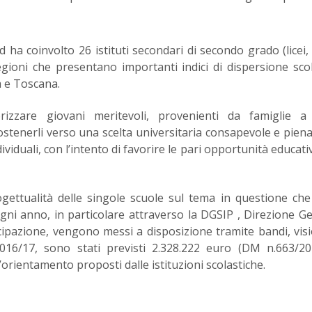
d ha coinvolto 26 istituti secondari di secondo grado (licei, i
regioni che presentano importanti indici di dispersione scol
a e Toscana.
orizzare giovani meritevoli, provenienti da famiglie a
sostenerli verso una scelta universitaria consapevole e pie
dividuali, con l’intento di favorire le pari opportunità educati
ogettualità delle singole scuole sul tema in questione ch
ogni anno, in particolare attraverso la DGSIP , Direzione G
ecipazione, vengono messi a disposizione tramite bandi, visi
. 2016/17, sono stati previsti 2.328.222 euro (DM n.663/2
’orientamento proposti dalle istituzioni scolastiche.