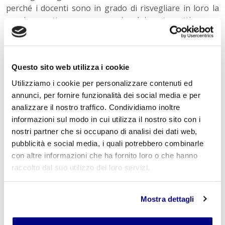
perché i docenti sono in grado di risvegliare in loro la
passione attraverso un coinvolgimento attivo; un
argomento è interessante perché lo studente sente che
egli è presente con la sua umanità, con le sue domande,
con la sua vita.
Questo sito web utilizza i cookie
Prof.ssa Claudia Tomasi
Utilizziamo i cookie per personalizzare contenuti ed
annunci, per fornire funzionalità dei social media e per
analizzare il nostro traffico. Condividiamo inoltre
informazioni sul modo in cui utilizza il nostro sito con i
Istituto Paritario S. Freud, Scuola privata a Milano per: indirizzo Tecnico
nostri partner che si occupano di analisi dei dati web,
Tecnologico Informatico e indirizzo Tecnico Economico Turismo Istituto
pubblicità e social media, i quali potrebbero combinarle
Tecnico Informatico: una scelta vincente Istituto Tecnico Turismo: uno
con altre informazioni che ha fornito loro o che hanno
sguardo al futuro Scuola Paritaria S. Freud, la tua Scuola Privata a Milano
raccolto dal suo utilizzo dei loro servizi.
Istituto Superiore Tecnico: Scegli e Diventa Perito
INFORMATICO
e
TURISTICO
20131 Milano Via Accademia 26 www.istitutofreud.it
Mostra dettagli