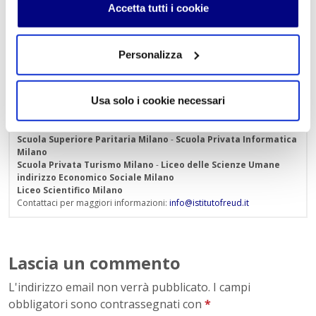
Accetta tutti i cookie
« Indietro
Personalizza
Istituto Paritario S. Freud – Scuola Privata Milano – Scuola
paritaria: Istituto Tecnico Informatico, Istituto Tecnico
Usa solo i cookie necessari
Turismo, Liceo delle Scienze Umane e Liceo Scientifico
Via Accademia, 26/29 Milano – Viale Fulvio Testi, 7 Milano – Tel.
02.29409829
–
www.istitutofreud.it
Scuola Superiore Paritaria Milano
-
Scuola Privata Informatica
Milano
Scuola Privata Turismo Milano
-
Liceo delle Scienze Umane
indirizzo Economico Sociale Milano
Liceo Scientifico Milano
Contattaci per maggiori informazioni:
info@istitutofreud.it
Lascia un commento
L'indirizzo email non verrà pubblicato. I campi
obbligatori sono contrassegnati con
*