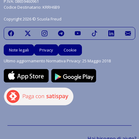
P.IVA: 08659460961
Codice Destinatario: KRRH6B9
Copyright 2026 © Scuola Freud
Note legali
Privacy
Cookie
Ultimo aggiornamento Normativa Privacy: 25 Maggio 2018
Hai bisogno di aiuto?