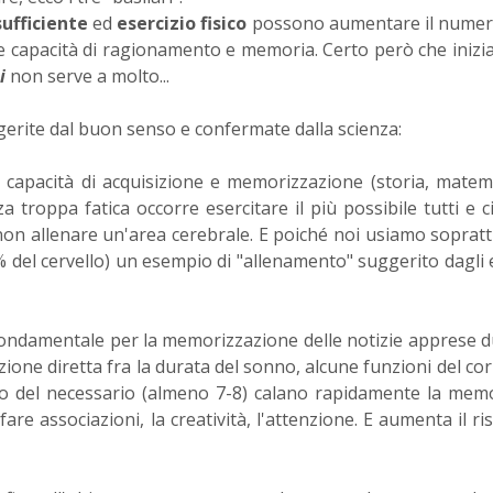
ufficiente
ed
esercizio fisico
possono aumentare il numero
e capacità di ragionamento e memoria. Certo però che inizi
i
non serve a molto...
uggerite dal buon senso e confermate dalla scienza:
 capacità di acquisizione e memorizzazione (storia, matemat
za troppa fatica occorre esercitare il più possibile tutti e c
 non allenare un'area cerebrale. E poiché noi usiamo sopratt
25% del cervello) un esempio di "allenamento" suggerito dagli 
fondamentale per la memorizzazione delle notizie apprese 
zione diretta fra la durata del sonno, alcune funzioni del cor
o del necessario (almeno 7-8) calano rapidamente la memo
are associazioni, la creatività, l'attenzione. E aumenta il ris