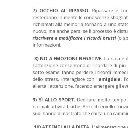
7) OCCHIO AL RIPASSO.
Ripassare è fo
resteranno in mente le conoscenze sbagliat
richiamati alla memoria tornano a uno stato
nuovo, ma anche persi se il processo è distur
riscrivere e modificare i ricordi brutti
(o sb
informazioni.
8) NO A EMOZIONI NEGATIVE.
La noia e i
l'attenzione consentono di ricordare di più
sotto esame: fanno perdere i ricordi immed
dello stress, interagisce con l'
amigdala
, l
allerta l'attenzione, facendo emergere gli ev
9) SÌ ALLO SPORT.
Dedicare molto tempo al
normali attività fisiche. Anzi, il cervello f
sudi hanno dimostrato che chi fa una cammin
10) ATTENTI ALLA DIETA.
L'alimentazione g