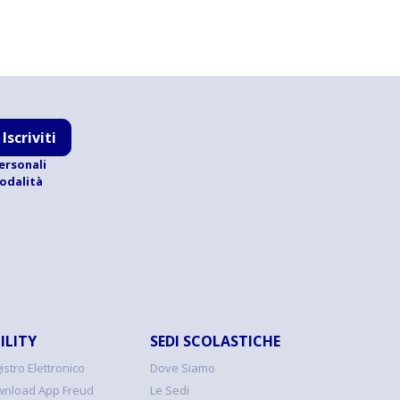
Iscriviti
ersonali
modalità
ILITY
SEDI SCOLASTICHE
istro Elettronico
Dove Siamo
nload App Freud
Le Sedi