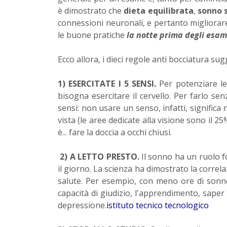
è dimostrato che
dieta equilibrata
,
sonno s
connessioni neuronali, e pertanto migliorar
le buone pratiche
la notte prima degli esam
Ecco allora, i dieci regole anti bocciatura s
1) ESERCITATE I 5 SENSI.
Per potenziare le
bisogna esercitare il cervello. Per farlo sen
sensi: non usare un senso, infatti, significa
vista (le aree dedicate alla visione sono il 
è... fare la doccia a occhi chiusi.
2) A LETTO PRESTO.
Il sonno ha un ruolo 
il giorno. La scienza ha dimostrato la correla
salute. Per esempio, con meno ore di sonn
capacità di giudizio, l'apprendimento, saper f
depressione.
istituto tecnico tecnologico