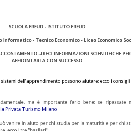
SCUOLA FREUD - ISTITUTO FREUD
o Informatico - Tecnico Economico - Liceo Economico Soc
ACCOSTAMENTO...DIECI INFORMAZIONI SCIENTIFICHE PER
AFFRONTARLA CON SUCCESSO
 sistemi dell'apprendimento possono aiutare: ecco i consigli 
ndamentale, ma è importante farlo bene: se ripassate m
la Privata Turismo Milano
ò venire in aiuto per chi studia per la maturità e per chi st
 ecco i tre "basilari":