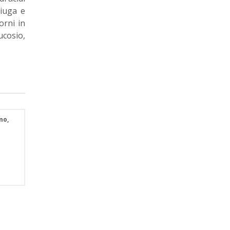
ciuga e
orni in
ucosio,
mo,