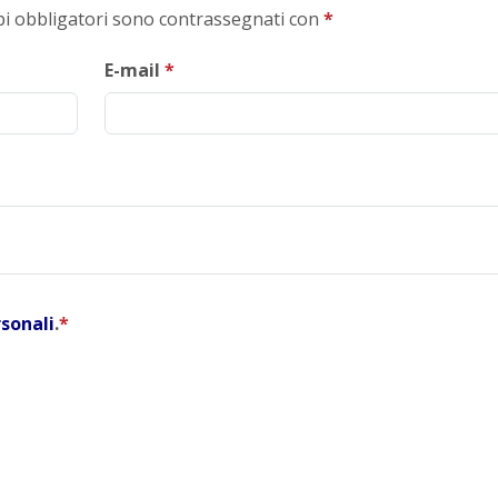
mpi obbligatori sono contrassegnati con
*
E-mail
*
rsonali
.
*