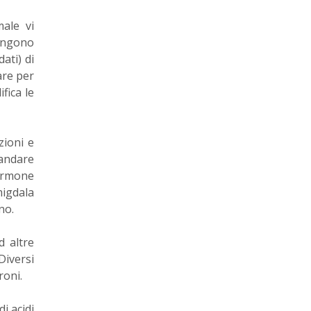
ale vi
vengono
ati) di
are per
fica le
zioni e
 andare
ormone
migdala
no.
d altre
Diversi
roni.
i acidi