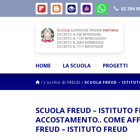
02 294 0
SCUOLA
SUPERIORE PRIVATA
PARITARIA
DECRETO N.338 MITF005006
DECRETO N.1139 MITNUQ500H
DECRETO N.2684 MIPMRI500E
DECRETO N.1717 MIPSTF500R
HOME
LA SCUOLA
PROGETTI
/
L’occhio di FREUD
/
SCUOLA FREUD – ISTITUT
SCUOLA FREUD – ISTITUTO F
ACCOSTAMENTO.. COME AF
FREUD – ISTITUTO FREUD