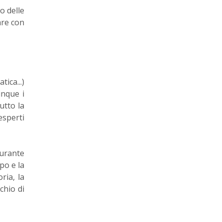
 delle
are con
ica...)
inque i
utto la
esperti
durante
po e la
ria, la
chio di