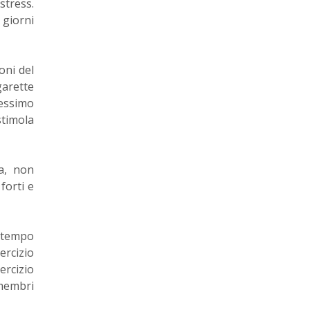
stress.
 giorni
oni del
garette
pessimo
stimola
a, non
forti e
e tempo
ercizio
ercizio
i membri