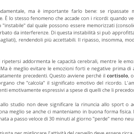
ndamentale, ma è importante farlo bene: se ripassate m
e. È lo stesso fenomeno che accade con i ricordi: quando 
 "instabile" dal quale possono essere memorizzati (consolid
bato da interferenze. Di questa instabilità si può approfitt
agliati), rendendoli più accettabili. Il ripasso, insomma, modi
l ripetersi addormenta le capacità cerebrali, mentre le emo
. Ma è meglio evitare le emozioni forti e negative prima di
iatamente precedenti. Questo avviene perché il
cortisolo
, 
'organo che "calcola" il significato emotivo del ricordo. L'a
enti emotivamente espressivi a spese di quelli che li precedo
lo studio non deve significare la rinuncia allo sport o a
unziona meglio se anche ci manteniamo in buona forma fisica. 
ata a passo veloce di 30 minuti al giorno "perde" meno neu
iusta per migliorare l'attività del cervello deve essere ricca d