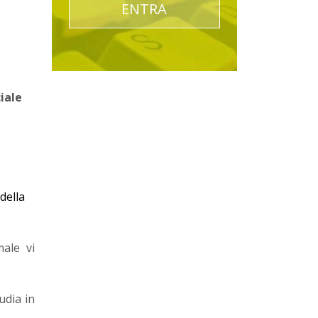
ENTRA
iale
della
ale vi
udia in