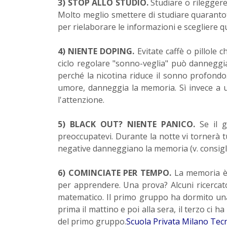
3) STOP ALLO STUDIO.
Studiare o rilegger
Molto meglio smettere di studiare quarantotto
per rielaborare le informazioni e scegliere 
4) NIENTE DOPING.
Evitate caffè o pillole 
ciclo regolare "sonno-veglia" può danneggia
perché la nicotina riduce il sonno profondo
umore, danneggia la memoria. Sì invece a un 
l'attenzione.
5) BLACK OUT? NIENTE PANICO.
Se il 
preoccupatevi. Durante la notte vi tornerà tu
negative danneggiano la memoria (v. consigli
6) COMINCIATE PER TEMPO.
La memoria è 
per apprendere. Una prova? Alcuni ricercato
matematico. Il primo gruppo ha dormito una n
prima il mattino e poi alla sera, il terzo ci h
del primo gruppo.
Scuola Privata Milano Tec