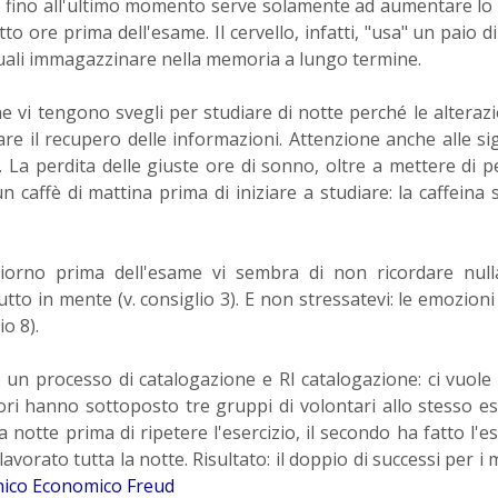
e fino all'ultimo momento serve solamente ad aumentare lo 
 ore prima dell'esame. Il cervello, infatti, "usa" un paio di
quali immagazzinare nella memoria a lungo termine.
che vi tengono svegli per studiare di notte perché le alterazi
re il recupero delle informazioni. Attenzione anche alle si
. La perdita delle giuste ore di sonno, oltre a mettere di 
caffè di mattina prima di iniziare a studiare: la caffeina 
giorno prima dell'esame vi sembra di non ricordare null
tto in mente (v. consiglio 3). E non stressatevi: le emozioni 
o 8).
un processo di catalogazione e RI catalogazione: ci vuol
ri hanno sottoposto tre gruppi di volontari allo stesso es
otte prima di ripetere l'esercizio, il secondo ha fatto l'es
a lavorato tutta la notte. Risultato: il doppio di successi per 
nico Economico Freud