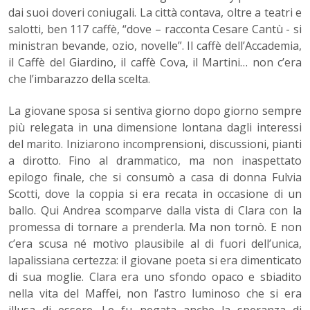
dai suoi doveri coniugali. La città contava, oltre a teatri e
salotti, ben 117 caffè, “dove – racconta Cesare Cantù - si
ministran bevande, ozio, novelle”. Il caffè dell’Accademia,
il Caffè del Giardino, il caffè Cova, il Martini… non c’era
che l’imbarazzo della scelta.
La giovane sposa si sentiva giorno dopo giorno sempre
più relegata in una dimensione lontana dagli interessi
del marito. Iniziarono incomprensioni, discussioni, pianti
a dirotto. Fino al drammatico, ma non inaspettato
epilogo finale, che si consumò a casa di donna Fulvia
Scotti, dove la coppia si era recata in occasione di un
ballo. Qui Andrea scomparve dalla vista di Clara con la
promessa di tornare a prenderla. Ma non tornò. E non
c’era scusa né motivo plausibile al di fuori dell’unica,
lapalissiana certezza: il giovane poeta si era dimenticato
di sua moglie. Clara era uno sfondo opaco e sbiadito
nella vita del Maffei, non l’astro luminoso che si era