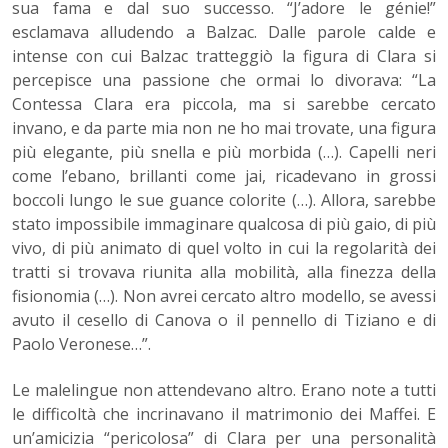
sua fama e dal suo successo. “J’adore le génie!”
esclamava alludendo a Balzac. Dalle parole calde e
intense con cui Balzac tratteggiò la figura di Clara si
percepisce una passione che ormai lo divorava: “La
Contessa Clara era piccola, ma si sarebbe cercato
invano, e da parte mia non ne ho mai trovate, una figura
più elegante, più snella e più morbida (…). Capelli neri
come l’ebano, brillanti come jai, ricadevano in grossi
boccoli lungo le sue guance colorite (…). Allora, sarebbe
stato impossibile immaginare qualcosa di più gaio, di più
vivo, di più animato di quel volto in cui la regolarità dei
tratti si trovava riunita alla mobilità, alla finezza della
fisionomia (…). Non avrei cercato altro modello, se avessi
avuto il cesello di Canova o il pennello di Tiziano e di
Paolo Veronese…”.
Le malelingue non attendevano altro. Erano note a tutti
le difficoltà che incrinavano il matrimonio dei Maffei. E
un’amicizia “pericolosa” di Clara per una personalità