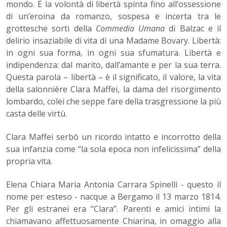
mondo. È la volontà di libertà spinta fino all’ossessione
di un’eroina da romanzo, sospesa e incerta tra le
grottesche sorti della
Commedia Umana
di Balzac e il
delirio insaziabile di vita di una Madame Bovary. Libertà:
in ogni sua forma, in ogni sua sfumatura. Libertà e
indipendenza: dal marito, dall’amante e per la sua terra.
Questa parola – libertà – è il significato, il valore, la vita
della salonnière Clara Maffei, la dama del risorgimento
lombardo, colei che seppe fare della trasgressione la più
casta delle virtù.
Clara Maffei serbò un ricordo intatto e incorrotto della
sua infanzia come “la sola epoca non infelicissima” della
propria vita.
Elena Chiara Maria Antonia Carrara Spinelli - questo il
nome per esteso - nacque a Bergamo il 13 marzo 1814.
Per gli estranei era “Clara”. Parenti e amici intimi la
chiamavano affettuosamente Chiarina, in omaggio alla