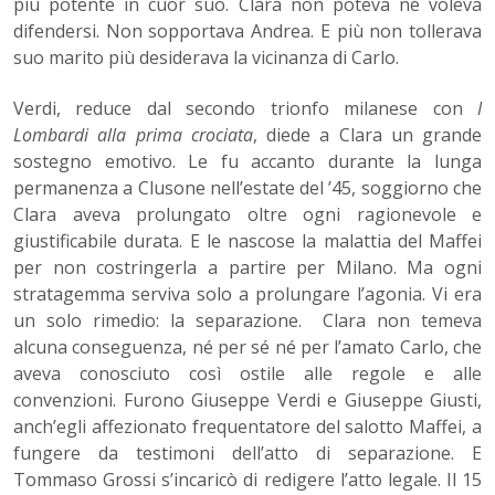
più potente in cuor suo. Clara non poteva né voleva
difendersi. Non sopportava Andrea. E più non tollerava
suo marito più desiderava la vicinanza di Carlo.
Verdi, reduce dal secondo trionfo milanese con
I
Lombardi alla prima crociata
, diede a Clara un grande
sostegno emotivo. Le fu accanto durante la lunga
permanenza a Clusone nell’estate del ’45, soggiorno che
Clara aveva prolungato oltre ogni ragionevole e
giustificabile durata. E le nascose la malattia del Maffei
per non costringerla a partire per Milano. Ma ogni
stratagemma serviva solo a prolungare l’agonia. Vi era
un solo rimedio: la separazione. Clara non temeva
alcuna conseguenza, né per sé né per l’amato Carlo, che
aveva conosciuto così ostile alle regole e alle
convenzioni. Furono Giuseppe Verdi e Giuseppe Giusti,
anch’egli affezionato frequentatore del salotto Maffei, a
fungere da testimoni dell’atto di separazione. E
Tommaso Grossi s’incaricò di redigere l’atto legale. Il 15