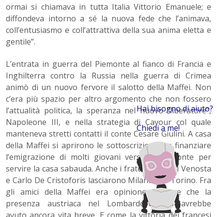
ormai si chiamava in tutta Italia Vittorio Emanuele; e
diffondeva intorno a sé la nuova fede che l’animava,
coll’entusiasmo e coll’attrattiva della sua anima eletta e
gentile”.
L’entrata in guerra del Piemonte al fianco di Francia e
Inghilterra contro la Russia nella guerra di Crimea
animò di un nuovo fervore il salotto della Maffei. Non
c’era più spazio per altro argomento che non fossero
Hai bisogno di aiuto?
l’attualità politica, la speranza nel nuovo “liberatore”,
Napoleone III, e nella strategia di Cavour col quale
Chiedi a me!
manteneva stretti contatti il conte Cesare Giulini. A casa
della Maffei si aprirono le sottoscrizioni per finanziare
l’emigrazione di molti giovani verso il Piemonte per
servire la casa sabauda. Anche i fratelli Visconti Venosta
e Carlo De Cristoforis lasciarono Milano per Torino. Fra
gli amici della Maffei era opinione comune che la
presenza austriaca nel Lombardo-Veneto avrebbe
avuto ancora vita breve. E come la vittoria dei francesi