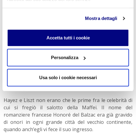
seguire un borioso dongiovanni – il Liszt –, più giovane
di lei. Ma mentre bigotte e moraliste avrebbero
Mostra dettagli
volentieri ripristinato per lei il rogo, Clara si sentì
onorata di accogliere la coppia. Liszt si esibì più volte nel
salotto della contessa. Ne apprezzava l’equilibrio, la
Accetta tutti i cookie
discrezione, l’intelligenza. Il musicista era noto per la sua
tronfia vanità che lo portava a raccogliere i frutti del suo
successo fra il pubblico femminile ostentando
Personalizza
un’irritante superbia. Ma con Clara non sfoderò mai le
sue affilate armi. La stimava troppo. E l’affetto che provò
Usa solo i cookie necessari
per lei, puro, scevro da qualsiasi occulta finalità, fu
sincero e duraturo.
Hayez e Liszt non erano che le prime fra le celebrità di
cui si fregiò il salotto della Maffei. Il nome del
romanziere francese Honoré del Balzac era già gravido
di onori in ogni grande città del vecchio continente,
quando anch’egli vi fece il suo ingresso.