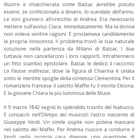
illustre e chiacchierata come Balzac avrebbe potuto
essere, se confezionata a dovere, lo scandalo dell’anno.
Le voci giunsero all’orecchio di Andrea. Era necessario
mettere sull’avviso Clara, immediatamente. Ma la donna
non voleva sentire ragioni. E proclamava candidamente
la propria innocenza. Il problema trovò la sua naturale
soluzione nella partenza da Milano di Balzac. I due
tuttavia non cancellarono i loro rapporti. Intrattennero
un fitto scambio epistolare. Balzac le dedicò il racconto
La Fausse maîtresse
, dove la figura di Chiarina è celata
sotto le mentite spoglie della contessa Clementina. Per il
romanziere francese il salotto Maffei fu il monte Elicona.
E la giovane Chiara la più luminosa delle Muse.
Il 9 marzo 1842 segnò lo splendido trionfo del Nabucco.
E consacrò nell’Olimpo dei musicisti l’astro nascente di
Giuseppe Verdi. Un simile ospite non poteva mancare
nel salotto dei Maffei. Per Andrea riuscire a condurre il
Verdi nella propria casa divenne una questione di