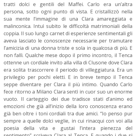
tratti dolci e gentili del Maffei. Carlo era un’altra
persona, sotto ogni punto di vista. E cristallizzò nella
sua mente l’immagine di una Clara amareggiata e
malinconica. Intuì subito le difficoltà matrimoniali della
coppia. Il suo lungo carnet di esperienze sentimentali gli
aveva lasciato le conoscenze necessarie per tramutare
l’amicizia di una donna triste e sola in qualcosa di più. E
non fallì. Qualche mese dopo il primo incontro, il Tenca
ottenne un cordiale invito alla villa di Clusone dove Clara
era solita trascorrere il periodo di villeggiatura. Era un
privilegio per pochi eletti. E in breve tempo il Tenca
seppe diventare per Clara il più intimo. Quando Carlo
fece ritorno a Milano Clara sentì in cuor suo un enorme
vuoto. Il carteggio dei due tradisce stati d’animo ed
emozioni che già all’inizio della loro conoscenza erano
già ben oltre i toni cordiali tra due amici. “Io penso pur
sempre a quelle dolci veglie, in cui rinacqui con voi alla
poesia della vita e gustai l’intera pienezza del
sentimento” scriveva Clara al Tenca. E quando i due si