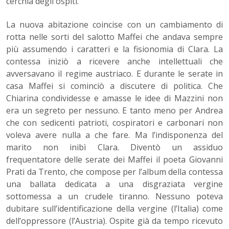
cerchia degli ospiti.
La nuova abitazione coincise con un cambiamento di
rotta nelle sorti del salotto Maffei che andava sempre
più assumendo i caratteri e la fisionomia di Clara. La
contessa iniziò a ricevere anche intellettuali che
avversavano il regime austriaco. E durante le serate in
casa Maffei si cominciò a discutere di politica. Che
Chiarina condividesse e amasse le idee di Mazzini non
era un segreto per nessuno. E tanto meno per Andrea
che con sedicenti patrioti, cospiratori e carbonari non
voleva avere nulla a che fare. Ma l’indisponenza del
marito non inibì Clara. Diventò un assiduo
frequentatore delle serate dei Maffei il poeta Giovanni
Prati da Trento, che compose per l’album della contessa
una ballata dedicata a una disgraziata vergine
sottomessa a un crudele tiranno. Nessuno poteva
dubitare sull’identificazione della vergine (l’Italia) come
dell’oppressore (l’Austria). Ospite già da tempo ricevuto