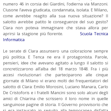
numero 46 in corsia dei Giardini, l’odierna via Manzoni.
Clusone l’aveva giudicata, condannata, isolata. E Milano,
come avrebbe reagito alla sua nuova situazione? Il
salotto avrebbe patito le conseguenze del suo gesto?
Clara non poteva immaginare che stava allora per
aprirsi la stagione più fiorente.
Scuola Tecnica
Informatica
Le serate di Clara assunsero una colorazione sempre
più politica. E Tenca ne era il protagonista. Parole,
pensieri, idee che avevano agitato a lungo il salotto si
concretizzarono all’alba del 18 marzo 1848. Fra i più
accesi rivoluzionari che parteciparono alle cinque
giornate di Milano vi erano molti dei frequentatori del
salotto di Clara: Emilio Morosini, Luciano Manara, Carlo
De Cristoforis e i fratelli Mancini sono solo alcuni degli
amici di Chiarina che scrissero il loro nome in quelle
sanguinose pagine di storia. Il Governo provvisorio che
si era instaurato in seguito alla temporanea disfatta