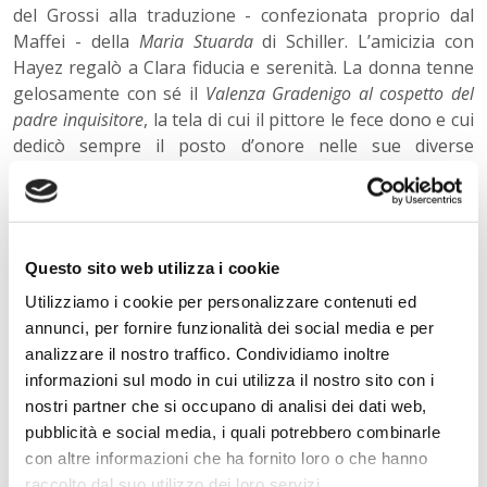
del Grossi alla traduzione - confezionata proprio dal
Maffei - della
Maria Stuarda
di Schiller. L’amicizia con
Hayez regalò a Clara fiducia e serenità. La donna tenne
gelosamente con sé il
Valenza Gradenigo al cospetto del
padre inquisitore
, la tela di cui il pittore le fece dono e cui
dedicò sempre il posto d’onore nelle sue diverse
abitazioni. E fu proprio l’Hayez a ritrarre l’inquieta Clara
in una tela i cui tratti veloci, rapidi, sfuggenti
tratteggiano garbatamente la riottosità della contessa a
posare.
Questo sito web utilizza i cookie
Clara fu a Milano una delle poche ad aprire le porte della
Utilizziamo i cookie per personalizzare contenuti ed
sua casa a una coppia che aveva dato scandalo
annunci, per fornire funzionalità dei social media e per
offendendo la sensibilità e la moralità dei benpensanti
analizzare il nostro traffico. Condividiamo inoltre
del tempo. Ma a Clara, che era cresciuta nel disprezzo
informazioni sul modo in cui utilizza il nostro sito con i
del conformismo, non recò alcuna difficoltà ospitare
nostri partner che si occupano di analisi dei dati web,
Franz Liszt e la sua “compagna”, Marie d’Agoult, additata
pubblicità e social media, i quali potrebbero combinarle
da tutte le gentildonne d’Europa perché colpevole (ai
con altre informazioni che ha fornito loro o che hanno
loro occhi) di aver abbandonato marito e figli per
raccolto dal suo utilizzo dei loro servizi.