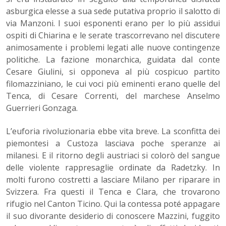
asburgica elesse a sua sede putativa proprio il salotto di
via Manzoni. I suoi esponenti erano per lo più assidui
ospiti di Chiarina e le serate trascorrevano nel discutere
animosamente i problemi legati alle nuove contingenze
politiche. La fazione monarchica, guidata dal conte
Cesare Giulini, si opponeva al più cospicuo partito
filomazziniano, le cui voci più eminenti erano quelle del
Tenca, di Cesare Correnti, del marchese Anselmo
Guerrieri Gonzaga.
L’euforia rivoluzionaria ebbe vita breve. La sconfitta dei
piemontesi a Custoza lasciava poche speranze ai
milanesi. E il ritorno degli austriaci si colorò del sangue
delle violente rappresaglie ordinate da Radetzky. In
molti furono costretti a lasciare Milano per riparare in
Svizzera. Fra questi il Tenca e Clara, che trovarono
rifugio nel Canton Ticino. Qui la contessa poté appagare
il suo divorante desiderio di conoscere Mazzini, fuggito