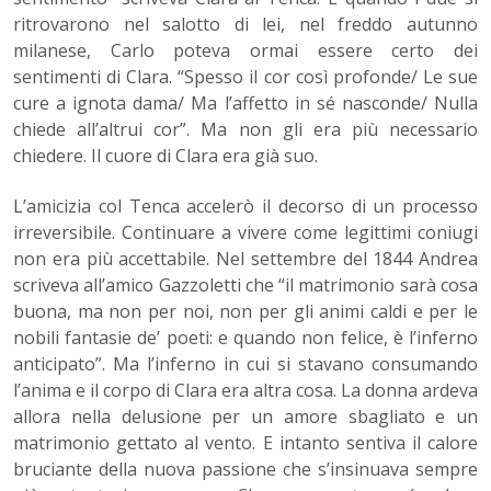
ritrovarono nel salotto di lei, nel freddo autunno
milanese, Carlo poteva ormai essere certo dei
sentimenti di Clara. “Spesso il cor così profonde/ Le sue
cure a ignota dama/ Ma l’affetto in sé nasconde/ Nulla
chiede all’altrui cor”. Ma non gli era più necessario
chiedere. Il cuore di Clara era già suo.
L’amicizia col Tenca accelerò il decorso di un processo
irreversibile. Continuare a vivere come legittimi coniugi
non era più accettabile. Nel settembre del 1844 Andrea
scriveva all’amico Gazzoletti che “il matrimonio sarà cosa
buona, ma non per noi, non per gli animi caldi e per le
nobili fantasie de’ poeti: e quando non felice, è l’inferno
anticipato”. Ma l’inferno in cui si stavano consumando
l’anima e il corpo di Clara era altra cosa. La donna ardeva
allora nella delusione per un amore sbagliato e un
matrimonio gettato al vento. E intanto sentiva il calore
bruciante della nuova passione che s’insinuava sempre