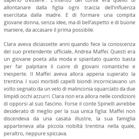
saperlo d’essere”. L’intento del conte era quello di
allontanare dalla figlia ogni traccia dell’influenza
esercitata dalla madre. E di formare una compita
giovane donna, senza idee, ma di bell’aspetto e di buone
maniere, da accasare il prima possibile.
Clara aveva diciassette anni quando fece la conoscenza
del suo pretendente ufficiale, Andrea Maffei. Questi era
un giovane poeta alla moda e spiantato quanto basta
per far palpitare il cuore di giovani romantiche e
inesperte. Il Maffei aveva allora appena superato la
trentina. I suoi morbidi capelli biondi incorniciavano un
volto segnato da un velo di malinconia squarciato da due
limpidi occhi azzurri. Clara non era allora nelle condizioni
di opporsi al suo fascino. Forse il conte Spinelli avrebbe
desiderato di meglio per la sua unica figlia: Maffei non
discendeva da una casata illustre, la sua famiglia
apparteneva alla piccola nobiltà trentina nella quale,
peraltro, neppure spiccava.