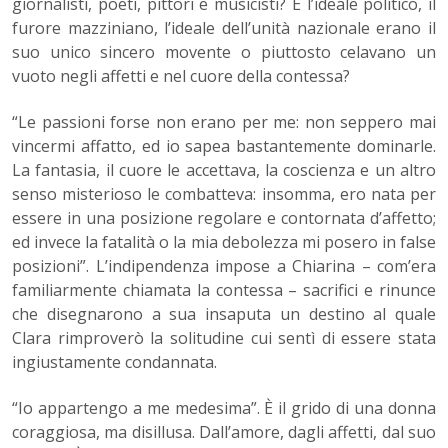
giornalisti, poeti, pittori e musicisti? E l’ideale politico, il
furore mazziniano, l’ideale dell’unità nazionale erano il
suo unico sincero movente o piuttosto celavano un
vuoto negli affetti e nel cuore della contessa?
“Le passioni forse non erano per me: non seppero mai
vincermi affatto, ed io sapea bastantemente dominarle.
La fantasia, il cuore le accettava, la coscienza e un altro
senso misterioso le combatteva: insomma, ero nata per
essere in una posizione regolare e contornata d’affetto;
ed invece la fatalità o la mia debolezza mi posero in false
posizioni”. L’indipendenza impose a Chiarina – com’era
familiarmente chiamata la contessa – sacrifici e rinunce
che disegnarono a sua insaputa un destino al quale
Clara rimproverò la solitudine cui sentì di essere stata
ingiustamente condannata.
“Io appartengo a me medesima”. È il grido di una donna
coraggiosa, ma disillusa. Dall’amore, dagli affetti, dal suo