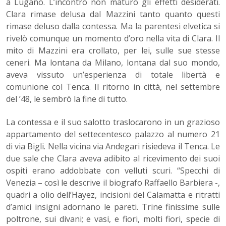
a Lugano. L’incontro non maturò gli effetti desiderati.
Clara rimase delusa dal Mazzini tanto quanto questi
rimase deluso dalla contessa. Ma la parentesi elvetica si
rivelò comunque un momento d’oro nella vita di Clara. Il
mito di Mazzini era crollato, per lei, sulle sue stesse
ceneri. Ma lontana da Milano, lontana dal suo mondo,
aveva vissuto un’esperienza di totale libertà e
comunione col Tenca. Il ritorno in città, nel settembre
del ’48, le sembrò la fine di tutto.
La contessa e il suo salotto traslocarono in un grazioso
appartamento del settecentesco palazzo al numero 21
di via Bigli. Nella vicina via Andegari risiedeva il Tenca. Le
due sale che Clara aveva adibito al ricevimento dei suoi
ospiti erano addobbate con velluti scuri. “Specchi di
Venezia – così le descrive il biografo Raffaello Barbiera -,
quadri a olio dell’Hayez, incisioni del Calamatta e ritratti
d’amici insigni adornano le pareti. Trine finissime sulle
poltrone, sui divani; e vasi, e fiori, molti fiori, specie di