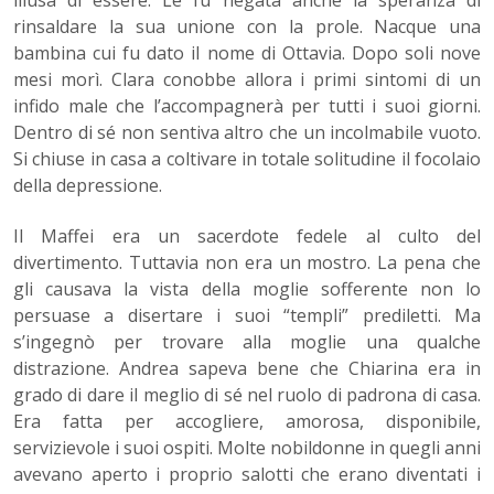
illusa di essere. Le fu negata anche la speranza di
rinsaldare la sua unione con la prole. Nacque una
bambina cui fu dato il nome di Ottavia. Dopo soli nove
mesi morì. Clara conobbe allora i primi sintomi di un
infido male che l’accompagnerà per tutti i suoi giorni.
Dentro di sé non sentiva altro che un incolmabile vuoto.
Si chiuse in casa a coltivare in totale solitudine il focolaio
della depressione.
Il Maffei era un sacerdote fedele al culto del
divertimento. Tuttavia non era un mostro. La pena che
gli causava la vista della moglie sofferente non lo
persuase a disertare i suoi “templi” prediletti. Ma
s’ingegnò per trovare alla moglie una qualche
distrazione. Andrea sapeva bene che Chiarina era in
grado di dare il meglio di sé nel ruolo di padrona di casa.
Era fatta per accogliere, amorosa, disponibile,
servizievole i suoi ospiti. Molte nobildonne in quegli anni
avevano aperto i proprio salotti che erano diventati i