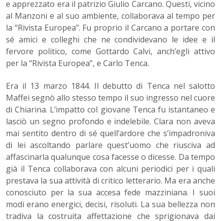
e apprezzato era il patrizio Giulio Carcano. Questi, vicino
al Manzoni e al suo ambiente, collaborava al tempo per
la “Rivista Europea”. Fu proprio il Carcano a portare con
sé amici e colleghi che ne condividevano le idee e il
fervore politico, come Gottardo Calvi, anch’egli attivo
per la “Rivista Europea”, e Carlo Tenca.
Era il 13 marzo 1844. Il debutto di Tenca nel salotto
Maffei segnò allo stesso tempo il suo ingresso nel cuore
di Chiarina. L’impatto col giovane Tenca fu istantaneo e
lasciò un segno profondo e indelebile. Clara non aveva
mai sentito dentro di sé quell’ardore che s’impadroniva
di lei ascoltando parlare quest’uomo che riusciva ad
affascinarla qualunque cosa facesse o dicesse. Da tempo
già il Tenca collaborava con alcuni periodici per i quali
prestava la sua attività di critico letterario. Ma era anche
conosciuto per la sua accesa fede mazziniana. I suoi
modi erano energici, decisi, risoluti. La sua bellezza non
tradiva la costruita affettazione che sprigionava dai