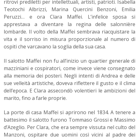
ritrovi prediletti per intellettuali, artisti, patrioti. Isabella
Teotochi Albrizzi, Marina Quercini Benzoni, Emilia
Peruzzi… e ora Clara Maffei. L’infelice sposa si
apprestava a diventare la regina delle salonnière
lombarde. Il volto della Maffei sembrava riacquistare la
vita e il sorriso in misura proporzionale al numero di
ospiti che varcavano la soglia della sua casa.
Il salotto Maffei non fu all’inizio un quartier generale di
mazziniani e cospiratori, come invece viene consegnato
alla memoria dei posteri. Negli intenti di Andrea e delle
sue velleità artistiche, doveva riflettere il gusto e il clima
dell’epoca. E Clara assecondò volentieri le ambizioni del
marito, fino a farle proprie.
La porte di casa Maffei si aprirono nel 1834. A tenere a
battesimo il salotto furono Tommaso Grossi e Massimo
d’Azeglio. Per Clara, che era sempre vissuta nel culto del
Manzoni, ospitare due uomini così vicini al padre dei