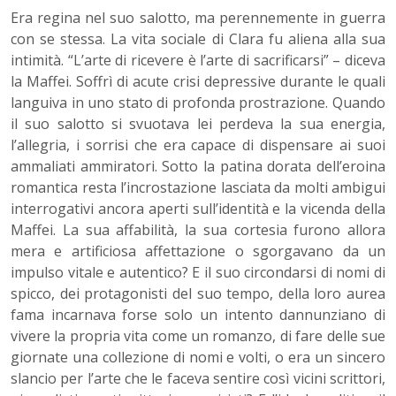
Era regina nel suo salotto, ma perennemente in guerra
con se stessa. La vita sociale di Clara fu aliena alla sua
intimità. “L’arte di ricevere è l’arte di sacrificarsi” – diceva
la Maffei. Soffrì di acute crisi depressive durante le quali
languiva in uno stato di profonda prostrazione. Quando
il suo salotto si svuotava lei perdeva la sua energia,
l’allegria, i sorrisi che era capace di dispensare ai suoi
ammaliati ammiratori. Sotto la patina dorata dell’eroina
romantica resta l’incrostazione lasciata da molti ambigui
interrogativi ancora aperti sull’identità e la vicenda della
Maffei. La sua affabilità, la sua cortesia furono allora
mera e artificiosa affettazione o sgorgavano da un
impulso vitale e autentico? E il suo circondarsi di nomi di
spicco, dei protagonisti del suo tempo, della loro aurea
fama incarnava forse solo un intento dannunziano di
vivere la propria vita come un romanzo, di fare delle sue
giornate una collezione di nomi e volti, o era un sincero
slancio per l’arte che le faceva sentire così vicini scrittori,