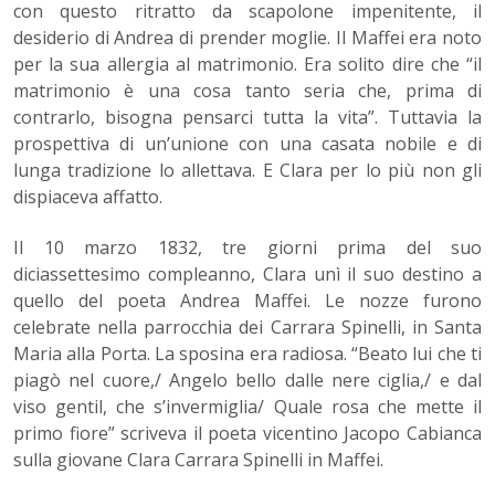
con questo ritratto da scapolone impenitente, il
desiderio di Andrea di prender moglie. Il Maffei era noto
per la sua allergia al matrimonio. Era solito dire che “il
matrimonio è una cosa tanto seria che, prima di
contrarlo, bisogna pensarci tutta la vita”. Tuttavia la
prospettiva di un’unione con una casata nobile e di
lunga tradizione lo allettava. E Clara per lo più non gli
dispiaceva affatto.
Il 10 marzo 1832, tre giorni prima del suo
diciassettesimo compleanno, Clara unì il suo destino a
quello del poeta Andrea Maffei. Le nozze furono
celebrate nella parrocchia dei Carrara Spinelli, in Santa
Maria alla Porta. La sposina era radiosa. “Beato lui che ti
piagò nel cuore,/ Angelo bello dalle nere ciglia,/ e dal
viso gentil, che s’invermiglia/ Quale rosa che mette il
primo fiore” scriveva il poeta vicentino Jacopo Cabianca
sulla giovane Clara Carrara Spinelli in Maffei.