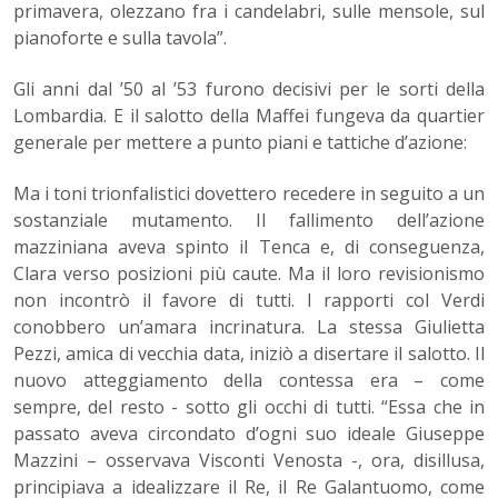
primavera, olezzano fra i candelabri, sulle mensole, sul
pianoforte e sulla tavola”.
Gli anni dal ’50 al ’53 furono decisivi per le sorti della
Lombardia. E il salotto della Maffei fungeva da quartier
generale per mettere a punto piani e tattiche d’azione:
Ma i toni trionfalistici dovettero recedere in seguito a un
sostanziale mutamento. Il fallimento dell’azione
mazziniana aveva spinto il Tenca e, di conseguenza,
Clara verso posizioni più caute. Ma il loro revisionismo
non incontrò il favore di tutti. I rapporti col Verdi
conobbero un’amara incrinatura. La stessa Giulietta
Pezzi, amica di vecchia data, iniziò a disertare il salotto. Il
nuovo atteggiamento della contessa era – come
sempre, del resto - sotto gli occhi di tutti. “Essa che in
passato aveva circondato d’ogni suo ideale Giuseppe
Mazzini – osservava Visconti Venosta -, ora, disillusa,
principiava a idealizzare il Re, il Re Galantuomo, come