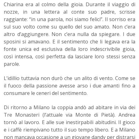
Chiarina era al colmo della gioia. Durante il viaggio di
nozze, in una lettera al conte suo padre, scrisse
raggiante: “in una parola, noi siamo felici”. Il sorriso era
sul suo volto come su quello del suo amato. Non c’era
altro d’aggiungere. Non c’era nulla da spiegare. I due
sposini si amavano. E il sentimento che li legava era la
fonte unica ed esclusiva della loro indescrivibile gioia,
così intensa, così perfetta da lasciare loro stessi senza
parole.
L’idillio tuttavia non durò che un alito di vento. Come se
il fuoco della passione avesse arso i due amanti fino a
consumare le ceneri del sentimento.
Di ritorno a Milano la coppia andò ad abitare in via dei
Tre Monasteri (l’attuale via Monte di Pietà). Andrea
tornò al lavoro. E alle sue inestirpabili abitudini. Il gioco
e i caffè riempivano tutto il suo tempo libero. E a Milano
non mancava occasione a un giovane dandy per distrarsi