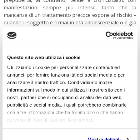
prepubertà, al contrario, tende a cronicizzarsi, con
manifestazioni sempre più intense, tanto che la
mancanza di un trattamento precoce espone al rischio –
quando il soggetto è ormai in età adolescenziale o è già
un giovane adulto - di condotte antisociali, di abuso di
sostanze, di difficoltà interpersonali ed educative.
Prof.ssa Daniela Ferro
Questo sito web utilizza i cookie
Utilizziamo i cookie per personalizzare contenuti ed
annunci, per fornire funzionalità dei social media e per
Istituto Paritario S. Freud, Scuola privata a Milano per: indirizzo Tecnico
analizzare il nostro traffico. Condividiamo inoltre
Tecnologico Informatico e indirizzo Tecnico Economico Turismo Istituto
informazioni sul modo in cui utilizza il nostro sito con i
Tecnico Informatico: una scelta vincente Istituto Tecnico Turismo: uno
nostri partner che si occupano di analisi dei dati web,
sguardo al futuro Scuola Paritaria S. Freud, la tua Scuola Privata a Milano
pubblicità e social media, i quali potrebbero combinarle
Istituto Superiore Tecnico: Scegli e Diventa Perito INFORMATICO e
con altre informazioni che ha fornito loro o che hanno
TURISTICO 20131 Milano Via Accademia 26 www.istitutofreud.it
raccolto dal suo utilizzo dei loro servizi.
Mostra dettagli