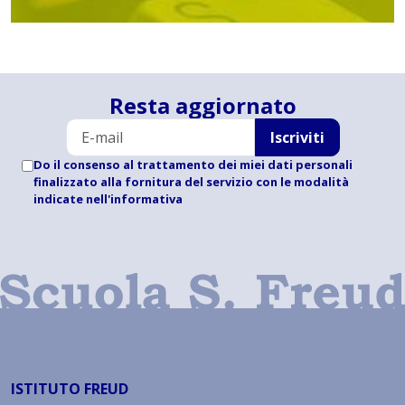
Resta aggiornato
Iscriviti
Do il consenso al trattamento dei miei dati personali
finalizzato alla fornitura del servizio con le modalità
indicate
nell'informativa
ISTITUTO FREUD