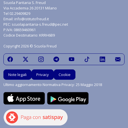
Scuola Paritaria S. Freud
Via Accademia 26 20131 Milano
Tel
02.29409829
Email:
info@istitutofreud.it
PEC:
scuolaparitaria-s.freud@pec.net
P.IVA: 08659460961
Codice Destinatario: KRRH6B9
Copyright 2026 © Scuola Freud
Note legali
Privacy
Cookie
Ultimo aggiornamento Normativa Privacy: 25 Maggio 2018