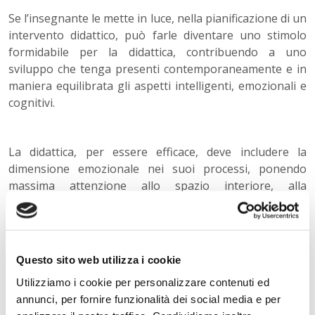
Se l’insegnante le mette in luce, nella pianificazione di un
intervento didattico, può farle diventare uno stimolo
formidabile per la didattica, contribuendo a uno
sviluppo che tenga presenti contemporaneamente e in
maniera equilibrata gli aspetti intelligenti, emozionali e
cognitivi.
La didattica, per essere efficace, deve includere la
dimensione emozionale nei suoi processi, ponendo
massima attenzione allo spazio interiore, alla
valorizzazione di ogni forma di diversità e alla
formazione di essere umani completi in un clima di
libera espressione.
Questo sito web utilizza i cookie
Lasciare fuori dalla formazione le emozioni,
Utilizziamo i cookie per personalizzare contenuti ed
significherebbe svuotare la classe e renderla un luogo
annunci, per fornire funzionalità dei social media e per
asettico e freddo, in cui le relazioni diventano