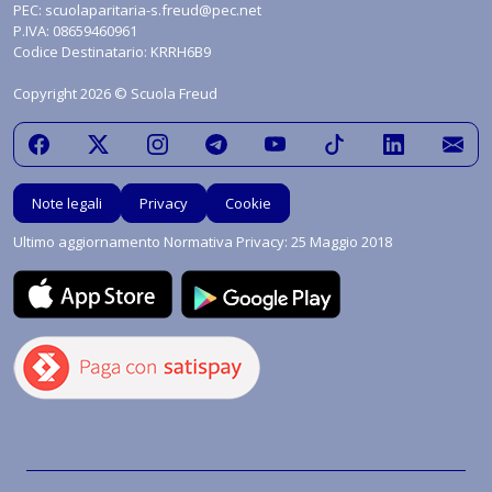
PEC:
scuolaparitaria-s.freud@pec.net
P.IVA: 08659460961
Codice Destinatario: KRRH6B9
Copyright 2026 © Scuola Freud
Note legali
Privacy
Cookie
Ultimo aggiornamento Normativa Privacy: 25 Maggio 2018