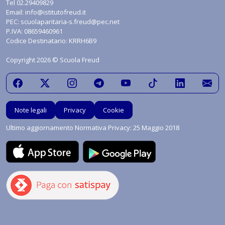
Tel
02.29409829
Email:
info@istitutofreud.it
PEC:
scuolaparitaria-s.freud@pec.net
P.IVA: 08659460961
Codice Destinatario: KRRH6B9
Copyright 2026 © Scuola Freud
Note legali
Privacy
Cookie
Ultimo aggiornamento Normativa Privacy: 25 Maggio 2018