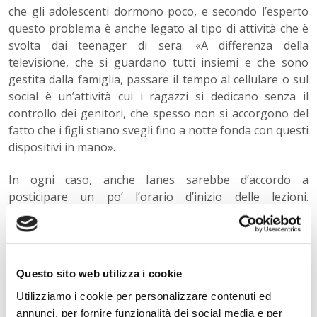
che gli adolescenti dormono poco, e secondo l’esperto
questo problema è anche legato al tipo di attività che è
svolta dai teenager di sera. «A differenza della
televisione, che si guardano tutti insiemi e che sono
gestita dalla famiglia, passare il tempo al cellulare o sul
social è un’attività cui i ragazzi si dedicano senza il
controllo dei genitori, che spesso non si accorgono del
fatto che i figli stiano svegli fino a notte fonda con questi
dispositivi in mano».
In ogni caso, anche Ianes sarebbe d’accordo a
posticipare un po’ l’orario d’inizio delle lezioni.
«Sarebbe più sensato cominciare dopo e non
concentrare un numero irragionevole di materie e
attività durante la mattinata, ma “diluirle” anche nelle
prime ore del pomeriggio. In questo modo, quando la
Questo sito web utilizza i cookie
giornata scolastica finisce, i ragazzi potrebbero andare
Utilizziamo i cookie per personalizzare contenuti ed
a casa ed essere davvero liberi di fare sport, di stare con
annunci, per fornire funzionalità dei social media e per
gli amici, di dedicarsi alle attività di svago». Sarebbe