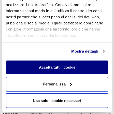
analizzare il nostro traffico. Condividiamo inoltre
sicuramente una scelta più impegnativa per i professori,
informazioni sul modo in cui utilizza il nostro sito con i
che dovrebbero rimanere al lavoro anche nel
nostri partner che si occupano di analisi dei dati web,
pomeriggio, ma permetterebbe «agli studenti di fare i
pubblicità e social media, i quali potrebbero combinarle
compiti e studiare a scuola, tutti seguiti allo stesso
con altre informazioni che ha fornito loro o che hanno
modo, annullando le disuguaglianze sociali e familiari,
raccolto dal suo utilizzo dei loro servizi.
per cui qualche ragazzo è assistito dai genitori, mentre
altri devono fare tutto da soli».
Mostra dettagli
Istituto Paritario S. Freud, Scuola privata a Milano per:
Accetta tutti i cookie
indirizzo Tecnico Tecnologico Informatico e indirizzo
Tecnico Economico Turismo Istituto Tecnico
Informatico: una scelta vincente Istituto Tecnico
Personalizza
Turismo: uno sguardo al futuro Scuola Paritaria S.
Freud, la tua Scuola Privata a Milano Istituto Superiore
Usa solo i cookie necessari
Tecnico: Scegli e Diventa
Perito
INFORMATICO
e
TURISTICO LICEO SCIENZE