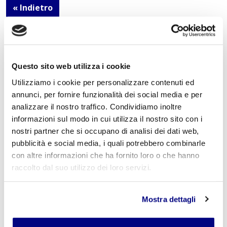
« Indietro
Istituto Paritario S. Freud – Scuola Privata Milano – Scuola
paritaria: Istituto Tecnico Informatico, Istituto Tecnico
Questo sito web utilizza i cookie
Turismo, Liceo delle Scienze Umane e Liceo Scientifico
Via Accademia, 26/29 Milano – Viale Fulvio Testi, 7 Milano – Tel.
Utilizziamo i cookie per personalizzare contenuti ed
02.29409829
–
www.istitutofreud.it
annunci, per fornire funzionalità dei social media e per
Scuola Superiore Paritaria Milano
-
Scuola Privata Informatica
Milano
analizzare il nostro traffico. Condividiamo inoltre
Scuola Privata Turismo Milano
-
Liceo delle Scienze Umane
informazioni sul modo in cui utilizza il nostro sito con i
indirizzo Economico Sociale Milano
nostri partner che si occupano di analisi dei dati web,
Liceo Scientifico Milano
Contattaci per maggiori informazioni:
info@istitutofreud.it
pubblicità e social media, i quali potrebbero combinarle
con altre informazioni che ha fornito loro o che hanno
raccolto dal suo utilizzo dei loro servizi.
Lascia un commento
Mostra dettagli
L'indirizzo email non verrà pubblicato. I campi
obbligatori sono contrassegnati con
*