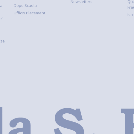
Newsletters
Qua
la
Dopo Scuola
Fre
Ufficio Placement
Isc
e”
nze