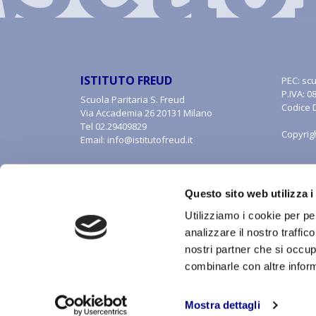
ISTITUTO FREUD
PEC:
scu
P.IVA: 
Scuola Paritaria S. Freud
Codice 
Via Accademia 26 20131 Milano
Tel
02.29409829
Copyrig
Email:
info@istitutofreud.it
Questo sito web utilizza i
Utilizziamo i cookie per pe
analizzare il nostro traffic
nostri partner che si occup
combinarle con altre inform
Con riferimento al presente sito, i testi, le immagini, la 
alle forme di tutela della proprietà intellettuale. Tutti i di
inclusa la memorizzazione, riproduzione, rielaborazione,
Mostra dettagli
riproduzione, anche parziale, senza autorizzazione scritt