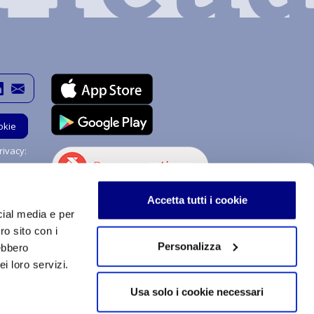
okie
ivacy:
Hai bisogno di aiuto?
Accetta tutti i cookie
Chiedi a me!
cial media e per
ro sito con i
Personalizza
rebbero
i loro servizi.
stemi di procedimenti e di uso sono soggetti a copyright e
izzazione, totale o parziale, dei contenuti qui inseriti,
Usa solo i cookie necessari
a tecnologica, supporto o rete telematica. Qualsiasi