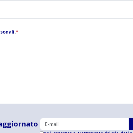
rsonali
.
*
aggiornato
Do il consenso al trattamento dei miei dati p