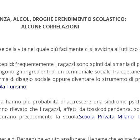
NZA, ALCOL, DROGHE E RENDIMENTO SCOLASTICO:
ALCUNE CORRELAZIONI
della vita nel quale più facilmente ci si avvicina all'utilizzo 
teplici: frequentemente i ragazzi sono spinti dal smania di 
gono gli ingredienti di un cerimoniale sociale fra coetanei
rma di disagio sociale oppure diventare lo strumento di p
ola Turismo
a hanno più probabilità di accrescere una sindrome psich
anno rilevato che i ragazzi, affetti da tossicodipendenza, s
scurano precocemente la scuola.
Scuola Privata Milano T
r e di Bergen) ha voluto analizzare il legame che esiste fra