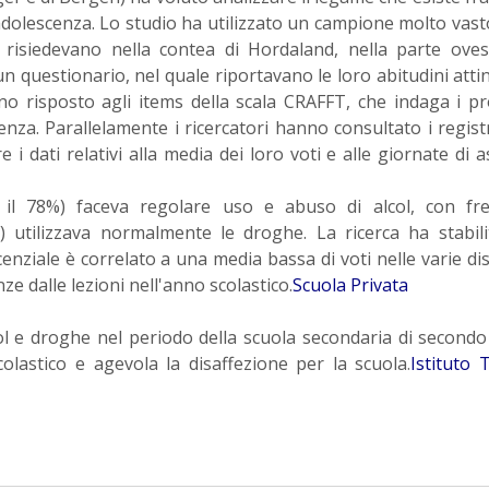
'adolescenza.
Lo studio ha utilizzato un campione molto vasto
 risiedevano nella contea di Hordaland, nella parte oves
 questionario, nel quale riportavano le loro abitudini attin
o risposto agli items della scala CRAFFT, che indaga i p
cenza. Parallelamente i ricercatori hanno consultato i registr
i dati relativi alla media dei loro voti e alle giornate di 
a il 78%) faceva regolare uso e abuso di alcol, con fre
10%) utilizzava normalmente le droghe.
La ricerca ha stabil
cenziale è correlato a una media bassa di voti nelle varie dis
e dalle lezioni nell'anno scolastico.
Scuola Privata
col e droghe nel periodo della scuola secondaria di second
lastico e agevola la disaffezione per la scuola
.
Istituto 