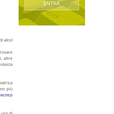
ENTRA
di alcol
provare
, altre
rotesta
iatrica
ono più
ecnico
 uso di