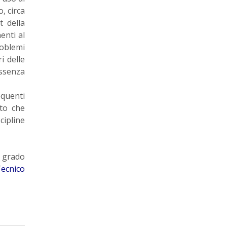
, circa
t della
enti al
roblemi
i delle
assenza
quenti
ito che
cipline
o grado
Tecnico