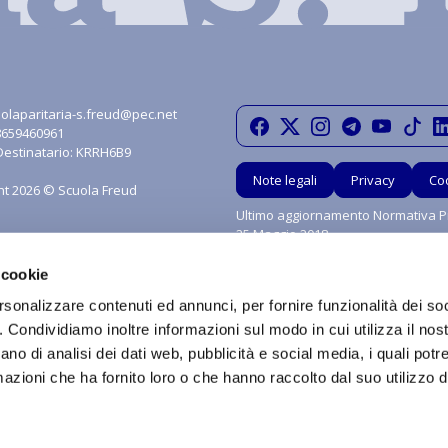
olaparitaria-s.freud@pec.net
08659460961
Destinatario: KRRH6B9
Note legali
Privacy
Co
ht 2026 © Scuola Freud
Ultimo aggiornamento Normativa Pr
25 Maggio 2018
 cookie
rsonalizzare contenuti ed annunci, per fornire funzionalità dei so
o. Condividiamo inoltre informazioni sul modo in cui utilizza il nost
ano di analisi dei dati web, pubblicità e social media, i quali pot
azioni che ha fornito loro o che hanno raccolto dal suo utilizzo de
grafica, i marchi e tutti contenuti e le procedure nonché le idee di realizzo di si
ritti sono riservati in favore di Scuola Paritaria S.Freud Srl. È vietata qualsiasi util
 diffusione o distribuzione dei contenuti stessi mediante qualunque piattaform
a è vietata ai sensi della Legge 633 del 22 Aprile 1941 e successive modifiche.