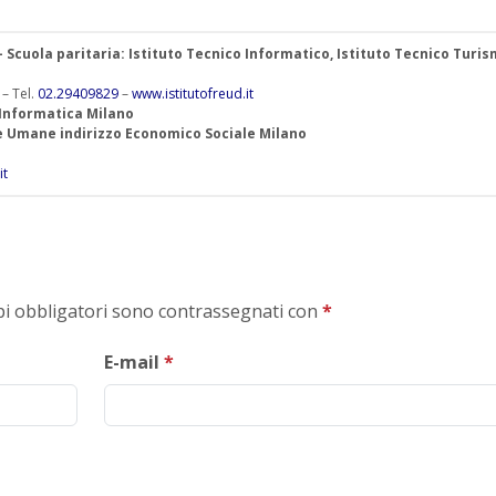
 – Scuola paritaria: Istituto Tecnico Informatico, Istituto Tecnico Turis
 – Tel.
02.29409829
–
www.istitutofreud.it
 Informatica Milano
ze Umane indirizzo Economico Sociale Milano
it
mpi obbligatori sono contrassegnati con
*
E-mail
*