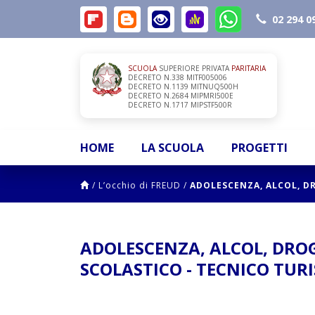
02 294 0
SCUOLA
SUPERIORE PRIVATA
PARITARIA
DECRETO N.338 MITF005006
DECRETO N.1139 MITNUQ500H
DECRETO N.2684 MIPMRI500E
DECRETO N.1717 MIPSTF500R
HOME
LA SCUOLA
PROGETTI
/
L’occhio di FREUD
/
ADOLESCENZA, ALCOL, D
ADOLESCENZA, ALCOL, DRO
SCOLASTICO - TECNICO TUR