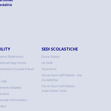
modalità
ILITY
SEDI SCOLASTICHE
istro Elettronico
Dove Siamo
nload App Freud
Le Sedi
venzioni Scuola Freud
Sicurezza
Q
Fai un tour nell'Istituto - Via
Accademia
 Utili
Fai un tour nell'Istituto -
umenti didattici
Viale Fulvio Testi
ssario
eriale Informativo
keka