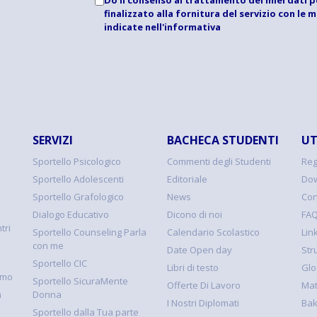
finalizzato alla fornitura del servizio con le 
indicate
nell'informativa
SERVIZI
BACHECA STUDENTI
UT
Sportello Psicologico
Commenti degli Studenti
Reg
Sportello Adolescenti
Editoriale
Dow
Sportello Grafologico
News
Con
Dialogo Educativo
Dicono di noi
FA
tri
Sportello Counseling Parla
Calendario Scolastico
Link
con me
Date Open day
Str
Sportello CIC
Libri di testo
Glo
smo
Sportello SicuraMente
Offerte Di Lavoro
Mat
à
Donna
I Nostri Diplomati
Ba
Sportello dalla Tua parte