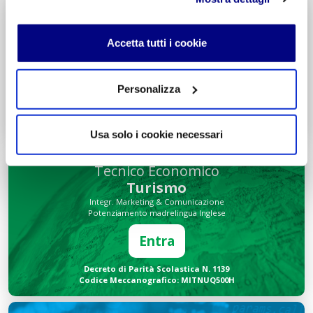
Liceo delle Scienze Umane
Economico Sociale
Accetta tutti i cookie
Integr. Psicologia & Sociologia
Potenziamento madrelingua Inglese
Entra
Personalizza
Decreto di Parità Scolastica N. 2684
Codice Meccanografico: MIPMRI500E
Usa solo i cookie necessari
Tecnico Economico
Turismo
Integr. Marketing & Comunicazione
Potenziamento madrelingua Inglese
Entra
Decreto di Parità Scolastica N. 1139
Codice Meccanografico: MITNUQ500H