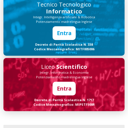
Tecnico Tecnologico
Informatico
Integr. Intelligenza artificiale & Robotica
Potenziamento madrelingua Inglese
Entra
Decreto di Parità Scolastica N. 338
Codice Meccanografico: MITF005006
Liceo
Scientifico
Integr. Informatica & Economia
Potenziamento madrelingua Inglese
Entra
Decreto di Parità Scolastica N. 1717
Codice Meccanografico: MIPSTF500R