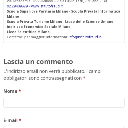
Via Accademia, 26/29 Milano – Viale Fulvio Testi, 7 Milano – Tel.
02.29409829
–
www.istitutofreud.it
Scuola Superiore Paritaria Milano
-
Scuola Privata Informatica
Milano
Scuola Privata Turismo Milano
-
Liceo delle Scienze Umane
indirizzo Economico Sociale Milano
Liceo Scientifico Milano
Contattaci per maggiori informazioni:
info@istitutofreud.it
Lascia un commento
L'indirizzo email non verrà pubblicato. I campi
obbligatori sono contrassegnati con
*
Nome
*
E-mail
*