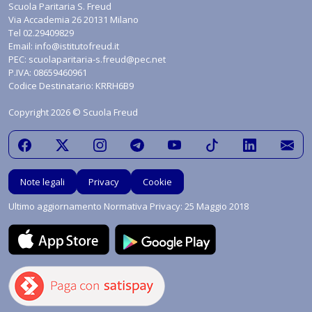
Scuola Paritaria S. Freud
Via Accademia 26 20131 Milano
Tel
02.29409829
Email:
info@istitutofreud.it
PEC:
scuolaparitaria-s.freud@pec.net
P.IVA: 08659460961
Codice Destinatario: KRRH6B9
Copyright 2026 © Scuola Freud
Note legali
Privacy
Cookie
Ultimo aggiornamento Normativa Privacy: 25 Maggio 2018