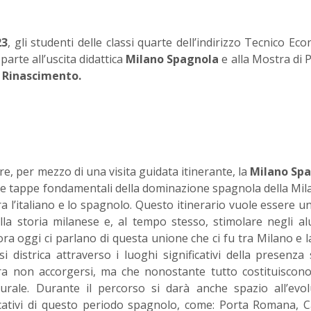
23
, gli studenti delle classi quarte dell’indirizzo Tecnico Ec
arte all’uscita didattica
Milano Spagnola
e alla Mostra di 
o Rinascimento.
re, per mezzo di una visita guidata itinerante, la
Milano Sp
 le tappe fondamentali della dominazione spagnola della Mil
ra l’italiano e lo spagnolo. Questo itinerario vuole essere un
la storia milanese e, al tempo stesso, stimolare negli al
ora oggi ci parlano di questa unione che ci fu tra Milano e l
 districa attraverso i luoghi significativi della presenza 
ra non accorgersi, ma che nonostante tutto costituiscon
rale. Durante il percorso si darà anche spazio all’evol
nificativi di questo periodo spagnolo, come: Porta Romana, C