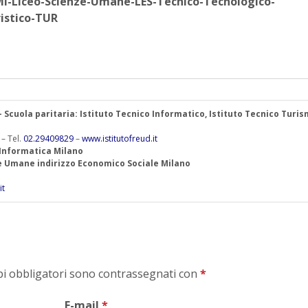
MI-Liceo-Scienze-Umane-LES-Tecnico-Tecnologico-
istico-TUR
 – Scuola paritaria: Istituto Tecnico Informatico, Istituto Tecnico Turis
 – Tel.
02.29409829
–
www.istitutofreud.it
 Informatica Milano
ze Umane indirizzo Economico Sociale Milano
it
mpi obbligatori sono contrassegnati con
*
E-mail
*