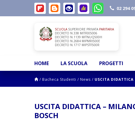
02 294 0
SCUOLA
SUPERIORE PRIVATA
PARITARIA
DECRETO N.338 MITF005006
DECRETO N.1139 MITNUQ500H
DECRETO N.2684 MIPMRI500E
DECRETO N.1717 MIPSTF500R
HOME
LA SCUOLA
PROGETTI
/
Bacheca Studenti
/
News
/
USCITA DIDATTICA
USCITA DIDATTICA – MILA
BOSCH