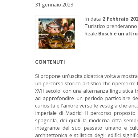
31 gennaio 2023
In data
2 Febbraio 20
Turistico prenderanno p
Reale
Bosch e un
altr
CONTENUTI
Si propone un’uscita didattica volta a mostra
un percorso storico-artistico che ripercorre
XVII secolo, con una alternanza linguistica t
ad approfondire un periodo particolare del
curiosità e l’amore verso le vestigia che anc
imperiale di Madrid. Il percorso proposto si
spagnola, dei quali la moderna città semb
integrante del suo passato umano e cultu
architettonica e stilistica degli edifici sig