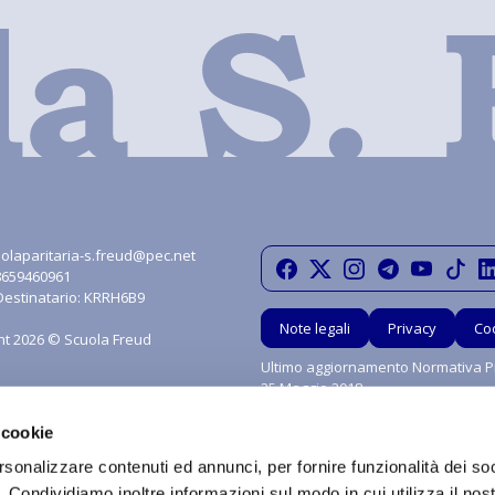
olaparitaria-s.freud@pec.net
08659460961
Destinatario: KRRH6B9
Note legali
Privacy
Co
ht 2026 © Scuola Freud
Ultimo aggiornamento Normativa Pr
25 Maggio 2018
 cookie
rsonalizzare contenuti ed annunci, per fornire funzionalità dei so
o. Condividiamo inoltre informazioni sul modo in cui utilizza il nost