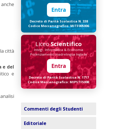
o anche
Entra
Decreto di Parità Scolastica N. 338
Codice Meccanografico: MITF005006
Liceo
Scientifico
Integr. Informatica & Economia
la città
Potenziamento madrelingua Inglese
Entra
a e del
itico e
Decreto di Parità Scolastica N. 1717
Codice Meccanografico: MIPSTF500R
analisi
Commenti degli Studenti
Editoriale