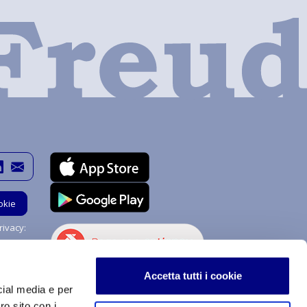
okie
ivacy:
Hai bisogno di aiuto?
Accetta tutti i cookie
Chiedi a me!
cial media e per
ro sito con i