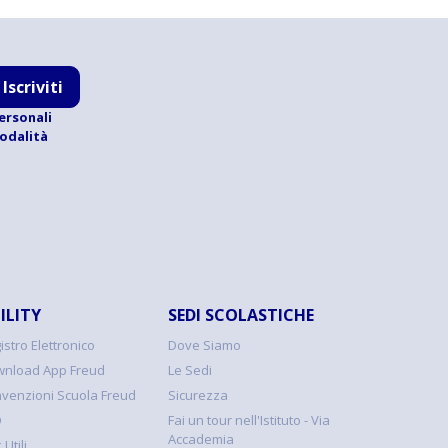
Iscriviti
ersonali
modalità
ILITY
SEDI SCOLASTICHE
istro Elettronico
Dove Siamo
nload App Freud
Le Sedi
venzioni Scuola Freud
Sicurezza
Q
Fai un tour nell'Istituto - Via
Accademia
 Utili