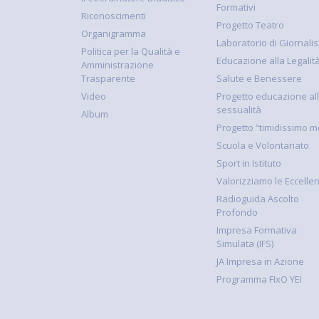
Formativi
Riconoscimenti
Progetto Teatro
Organigramma
Laboratorio di Giornali
Politica per la Qualità e
Educazione alla Legalit
Amministrazione
Trasparente
Salute e Benessere
Video
Progetto educazione al
sessualità
Album
Progetto “timidissimo m
Scuola e Volontariato
Sport in Istituto
Valorizziamo le Eccelle
Radioguida Ascolto
Profondo
Impresa Formativa
Simulata (IFS)
JA Impresa in Azione
Programma FIxO YEI