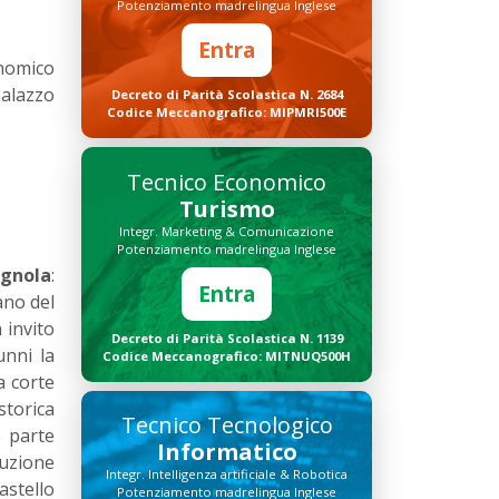
Potenziamento madrelingua Inglese
Entra
onomico
Palazzo
Decreto di Parità Scolastica N. 2684
Codice Meccanografico: MIPMRI500E
Tecnico Economico
Turismo
Integr. Marketing & Comunicazione
Potenziamento madrelingua Inglese
agnola
:
Entra
ano del
 invito
Decreto di Parità Scolastica N. 1139
unni la
Codice Meccanografico: MITNUQ500H
a corte
storica
Tecnico Tecnologico
o parte
Informatico
uzione
Integr. Intelligenza artificiale & Robotica
astello
Potenziamento madrelingua Inglese