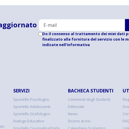
aggiornato
Do il consenso al trattamento dei miei dati p
finalizzato alla fornitura del servizio con le 
indicate
nell'informativa
SERVIZI
BACHECA STUDENTI
UT
Sportello Psicologico
Commenti degli Studenti
Reg
Sportello Adolescenti
Editoriale
Dow
Sportello Grafologico
News
Con
Dialogo Educativo
Dicono di noi
FA
tri
Sportello Counseling Parla
Calendario Scolastico
Link