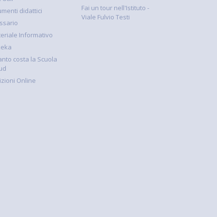
Fai un tour nell'Istituto -
umenti didattici
Viale Fulvio Testi
ssario
eriale Informativo
keka
nto costa la Scuola
ud
rizioni Online