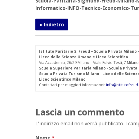
Scuola-Paritaria-Sigmund-Freud-Milano-
Informatico-INFO-Tecnico-Economico-Tur
« Indietro
Istituto Paritario S. Freud – Scuola Privata Milano
Liceo delle Scienze Umane e Liceo Scientifico
Via Accademia, 26/29 Milano – Viale Fulvio Testi, 7 Milano
Scuola Superiore Paritaria Milano
-
Scuola Privata
Scuola Privata Turismo Milano
-
Liceo delle Scien
Liceo Scientifico Milano
Contattaci per maggiori informazioni:
info@istitutofreud.
Lascia un commento
L'indirizzo email non verrà pubblicato. I ca
Nome
*