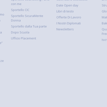
con me
Date Open day
Str
Sportello CIC
Libri di testo
Glo
smo
Sportello SicuraMente
Offerte Di Lavoro
Mat
à
Donna
I Nostri Diplomati
Ba
Sportello dalla Tua parte
Newsletters
Qua
la
Dopo Scuola
Fre
Ufficio Placement
Isc
e”
nze