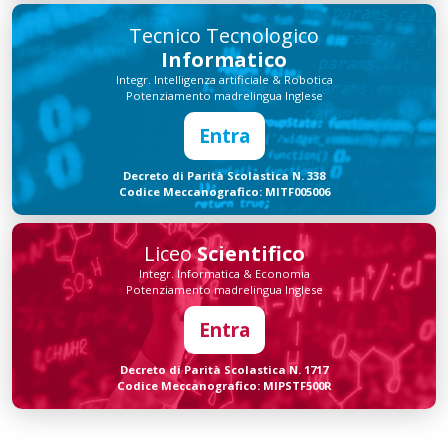
Tecnico Tecnologico
Informatico
Integr. Intelligenza artificiale & Robotica
Potenziamento madrelingua Inglese
Entra
Decreto di Parità Scolastica N. 338
Codice Meccanografico: MITF005006
Liceo
Scientifico
Integr. Informatica & Economia
Potenziamento madrelingua Inglese
Entra
Decreto di Parità Scolastica N. 1717
Codice Meccanografico: MIPSTF500R