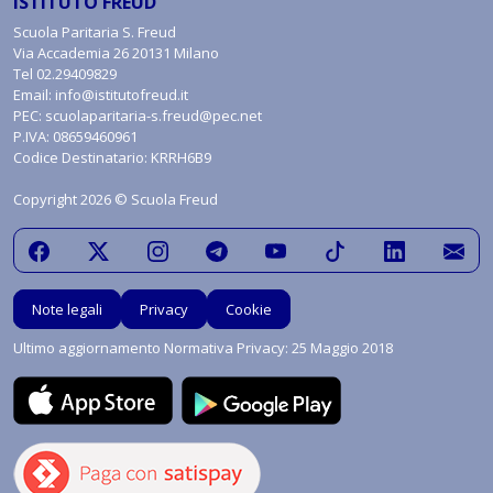
ISTITUTO FREUD
Scuola Paritaria S. Freud
Via Accademia 26 20131 Milano
Tel
02.29409829
Email:
info@istitutofreud.it
PEC:
scuolaparitaria-s.freud@pec.net
P.IVA: 08659460961
Codice Destinatario: KRRH6B9
Copyright 2026 © Scuola Freud
Note legali
Privacy
Cookie
Ultimo aggiornamento Normativa Privacy: 25 Maggio 2018