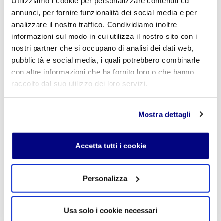
Utilizziamo i cookie per personalizzare contenuti ed
annunci, per fornire funzionalità dei social media e per
analizzare il nostro traffico. Condividiamo inoltre
informazioni sul modo in cui utilizza il nostro sito con i
Commento
*
nostri partner che si occupano di analisi dei dati web,
pubblicità e social media, i quali potrebbero combinarle
con altre informazioni che ha fornito loro o che hanno
raccolto dal suo utilizzo dei loro servizi.
Acconsento al trattamento dei
dati personali
.
*
Mostra dettagli
Accetta tutti i cookie
Personalizza
INVIA COMMENTO
Usa solo i cookie necessari