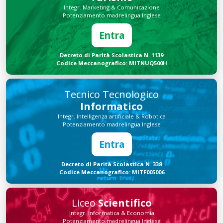
Integr. Marketing & Comunicazione
Potenziamento madrelingua Inglese
Entra
Decreto di Parità Scolastica N. 1139
Codice Meccanografico: MITNUQ500H
Tecnico Tecnologico
Informatico
Integr. Intelligenza artificiale & Robotica
Potenziamento madrelingua Inglese
Entra
Decreto di Parità Scolastica N. 338
Codice Meccanografico: MITF005006
Liceo
Scientifico
Integr. Informatica & Economia
Potenziamento madrelingua Inglese