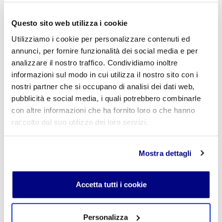
« Indietro
Questo sito web utilizza i cookie
Utilizziamo i cookie per personalizzare contenuti ed
annunci, per fornire funzionalità dei social media e per
Istituto Paritario S. Freud – Scuola Privata Milano – Scuola
analizzare il nostro traffico. Condividiamo inoltre
paritaria: Istituto Tecnico Informatico, Istituto Tecnico
informazioni sul modo in cui utilizza il nostro sito con i
Turismo, Liceo delle Scienze Umane e Liceo Scientifico
nostri partner che si occupano di analisi dei dati web,
Via Accademia, 26/29 Milano – Viale Fulvio Testi, 7 Milano – Tel.
02.29409829
–
www.istitutofreud.it
pubblicità e social media, i quali potrebbero combinarle
Scuola Superiore Paritaria Milano
-
Scuola Privata Informatica
con altre informazioni che ha fornito loro o che hanno
Milano
raccolto dal suo utilizzo dei loro servizi.
Scuola Privata Turismo Milano
-
Liceo delle Scienze Umane
indirizzo Economico Sociale Milano
Liceo Scientifico Milano
Contattaci per maggiori informazioni:
info@istitutofreud.it
Mostra dettagli
Accetta tutti i cookie
Lascia un commento
L'indirizzo email non verrà pubblicato. I campi
Personalizza
obbligatori sono contrassegnati con
*