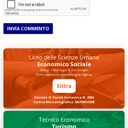
INVIA COMMENTO
Liceo delle Scienze Umane
Economico Sociale
Integr. Psicologia & Sociologia
Potenziamento madrelingua Inglese
Entra
Decreto di Parità Scolastica N. 2684
Codice Meccanografico: MIPMRI500E
Tecnico Economico
Turismo