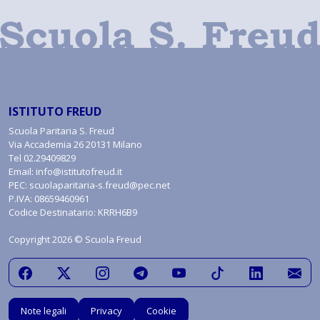
ISTITUTO FREUD
Scuola Paritaria S. Freud
Via Accademia 26 20131 Milano
Tel
02.29409829
Email:
info@istitutofreud.it
PEC:
scuolaparitaria-s.freud@pec.net
P.IVA: 08659460961
Codice Destinatario: KRRH6B9
Copyright 2026 © Scuola Freud
Note legali
Privacy
Cookie