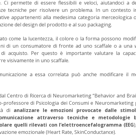
e
. Ci permette di essere flessibili e veloci, aiutandoci a d
e tecniche per risolvere un problema. In un contesto in
ative appartenenti alla medesima categoria merceologica 
azione del design del prodotto e al suo packaging.
iato come la lucentezza, il colore o la forma possono modif
zioni di un consumatore di fronte ad uno scaffale o a una
di acquisto. Per questo è importante valutare la capaci
re visivamente in uno scaffale.
municazione a essa correlata può anche modificare il m
 dal Centro di Ricerca di Neuromarketing “Behavior and Bra
so-professore di Psicologia dei Consumi e Neuromarketing
ità di
analizzare le emozioni provocate dalle stimol
 comunicazione attraverso tecniche e metodologie 
ticolare quelli rilevati con l’elettroencefalogramma (EEG
)
tivazione emozionale (Heart Rate, SkinConductance).