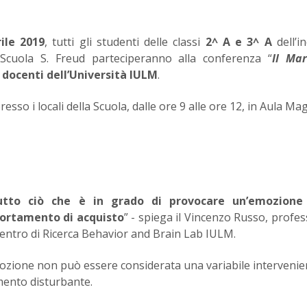
ile 2019
, tutti gli studenti delle classi
2^ A e 3^ A
dell’in
Scuola S. Freud parteciperanno alla conferenza “
Il Mar
a
docenti dell’Università IULM
.
resso i locali della Scuola, dalle ore 9 alle ore 12, in Aula Ma
utto ciò che è in grado di provocare un’emozione
ortamento di acquisto
” - spiega il Vincenzo Russo, profes
Centro di Ricerca Behavior and Brain Lab IULM.
zione non può essere considerata una variabile intervenie
mento disturbante.