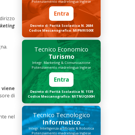
Potenziamento madrelingua Inglese
Entra
dirizzo
keting
Decreto di Parità Scolastica N. 2684
Codice Meccanografico: MIPMRI500E
gna.
Tecnico Economico
Turismo
Integr. Marketing & Comunicazione
Potenziamento madrelingua Inglese
Entra
 viene
Decreto di Parità Scolastica N. 1139
sore di
Codice Meccanografico: MITNUQ500H
Tecnico Tecnologico
nte nel
Informatico
Integr. Intelligenza artificiale & Robotica
Potenziamento madrelingua Inglese