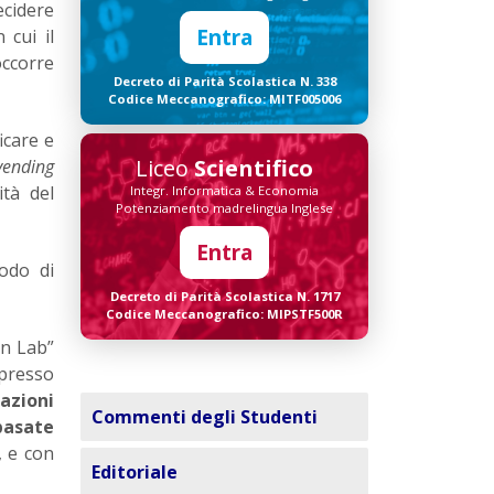
ecidere
Entra
 cui il
occorre
Decreto di Parità Scolastica N. 338
Codice Meccanografico: MITF005006
icare e
Liceo
Scientifico
vending
tà del
Integr. Informatica & Economia
Potenziamento madrelingua Inglese
Entra
odo di
Decreto di Parità Scolastica N. 1717
Codice Meccanografico: MIPSTF500R
in Lab”
 presso
azioni
Commenti degli Studenti
basate
, e con
Editoriale