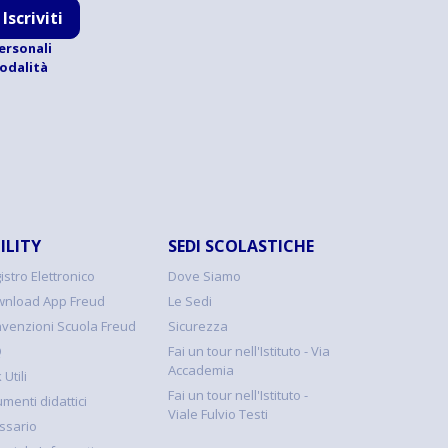
Iscriviti
ersonali
modalità
ILITY
SEDI SCOLASTICHE
istro Elettronico
Dove Siamo
nload App Freud
Le Sedi
venzioni Scuola Freud
Sicurezza
Q
Fai un tour nell'Istituto - Via
Accademia
 Utili
Fai un tour nell'Istituto -
umenti didattici
Viale Fulvio Testi
ssario