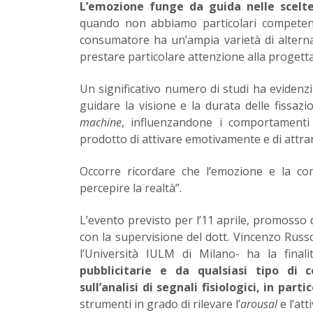
L’emozione funge da guida nelle scelt
quando non abbiamo particolari competenz
consumatore ha un’ampia varietà di altern
prestare particolare attenzione alla progett
Un significativo numero di studi ha evidenz
guidare la visione e la durata delle fissa
machine
, influenzandone i comportamenti 
prodotto di attivare emotivamente e di attrar
Occorre ricordare che l’emozione e la co
percepire la realtà”.
L’evento previsto per l’11 aprile, promosso
con la supervisione del dott. Vincenzo Rus
l’Università IULM di Milano- ha la final
pubblicitarie e da qualsiasi tipo di
sull’analisi di segnali fisiologici, in par
strumenti in grado di rilevare l’
arousal
e l’at