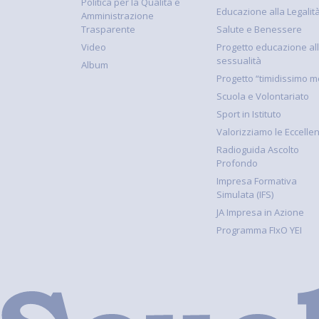
Politica per la Qualità e
Educazione alla Legalit
Amministrazione
Trasparente
Salute e Benessere
Video
Progetto educazione al
sessualità
Album
Progetto “timidissimo m
Scuola e Volontariato
Sport in Istituto
Valorizziamo le Eccelle
Radioguida Ascolto
Profondo
Impresa Formativa
Simulata (IFS)
JA Impresa in Azione
Programma FIxO YEI