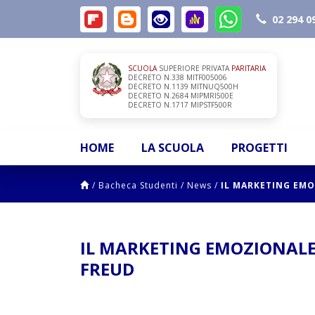
02 294 0
SCUOLA
SUPERIORE PRIVATA
PARITARIA
DECRETO N.338 MITF005006
DECRETO N.1139 MITNUQ500H
DECRETO N.2684 MIPMRI500E
DECRETO N.1717 MIPSTF500R
HOME
LA SCUOLA
PROGETTI
/
Bacheca Studenti
/
News
/
IL MARKETING EMO
IL MARKETING EMOZIONALE 
FREUD