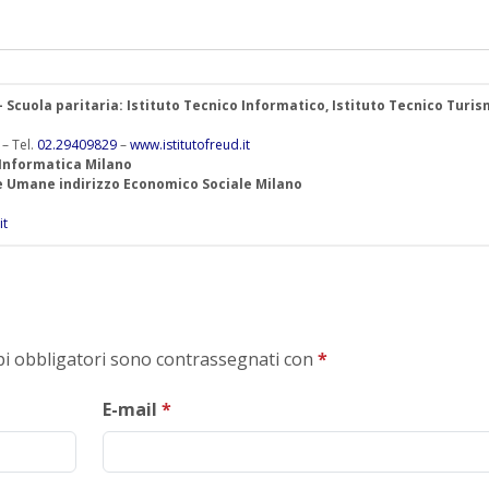
 – Scuola paritaria: Istituto Tecnico Informatico, Istituto Tecnico Turis
 – Tel.
02.29409829
–
www.istitutofreud.it
 Informatica Milano
ze Umane indirizzo Economico Sociale Milano
it
mpi obbligatori sono contrassegnati con
*
E-mail
*